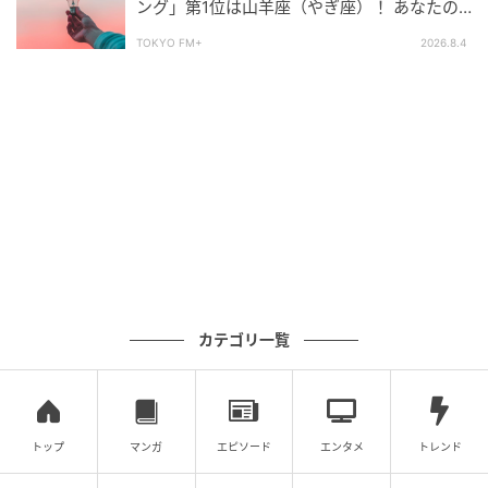
ング」第1位は山羊座（やぎ座）！ あなたの
星座は何位？
8位：おとめ座／乙女座（8月23日～9月22日
TOKYO FM+
2026.8.4
生まれ）
カテゴリ一覧
トップ
マンガ
エピソード
エンタメ
トレンド