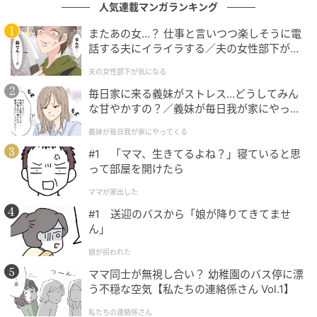
人気連載マンガランキング
またあの女…？ 仕事と言いつつ楽しそうに電
話する夫にイライラする／夫の女性部下が気
になる（1）【夫婦の危機 まんが】
夫の女性部下が気になる
毎日家に来る義妹がストレス…どうしてみん
な甘やかすの？／義妹が毎日我が家にやって
くる（1）【義父母がシンドイんです！ まん
義妹が毎日我が家にやってくる
が】
#1 「ママ、生きてるよね？」寝ていると思
目立たないことをモットーに。派手な言動は恥をかく
って部屋を開けたら
かも……。
ママが家出した
#1 送迎のバスから「娘が降りてきてませ
ん」
9位：うお座／魚座（2月19日～3月20日生ま
娘が拐われた
れ）
ママ同士が無視し合い？ 幼稚園のバス停に漂
う不穏な空気【私たちの連絡係さん Vol.1】
私たちの連絡係さん