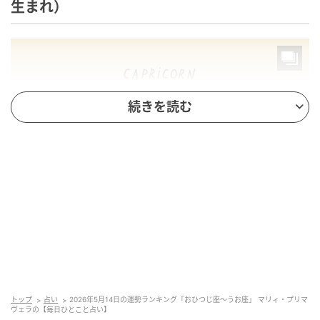
生まれ）
続きを読む
トップ
占い
2026年5月14日の運勢ランキング「おひつじ座～うお座」 マリィ・プリマ
買いもの運が◎。アジア雑貨店には掘り出し物がある
ヴェラの【毎日ひとこと占い】