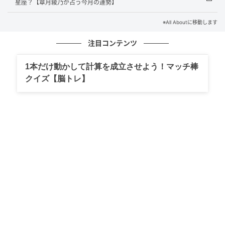
星座？【章月綾乃が占う今月の運勢】
※All Aboutに移動します
注目コンテンツ
周囲からの干渉に悩まされそう。でも笑顔で受け流し
て。
1本だけ動かして計算を成立させよう！マッチ棒
クイズ【脳トレ】
10位：かに座／蟹座（6月22日～7月22日生
まれ）