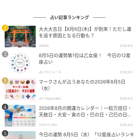
占い記事ランキング
大大大吉日【8月6日(木)】が到来！ただし運
を逃す原因となる行動も？
4MEEE
2026.8.5
8月5日の運勢第1位は乙女座！ 今日の12星
座占い
占いTVニュース
2026.8.5
マークさんが占うあなたの2026年8月5日
（水）
占いHappyWeb
2026.8.5
2026年8月の開運カレンダー｜一粒万倍日・
混雑する遊び場はアンラッキー。近所の散策が幸運の
天赦日・大安・寅の日・巳の日・己巳の日…8
カギ。
月の吉日・開運日はいつ？ やったほうが良い
TOKYO FM+
2026.8.5
こと、NG行動などを解説
今日の運勢 8月5日（水）「12星座占いランキ