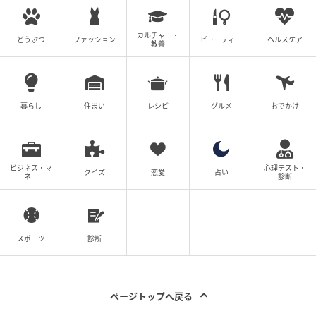
第六感がさえる日。直感でやっていくことで運気アッ
カルチャー・
プ！
どうぶつ
ファッション
ビューティー
ヘルスケア
教養
暮らし
住まい
レシピ
グルメ
おでかけ
7位：おうし座／牡牛座（4月20日～5月20日
生まれ）
ビジネス・マ
心理テスト・
クイズ
恋愛
占い
ネー
診断
スポーツ
診断
ページトップへ戻る