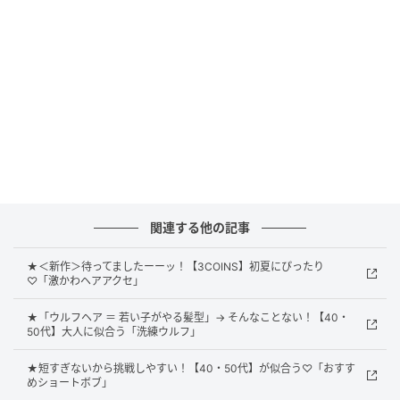
軽さを出したシャープなウルフヘア
関連する他の記事
★＜新作＞待ってましたーーッ！【3COINS】初夏にぴったり
♡「激かわヘアアクセ」
★「ウルフヘア ＝ 若い子がやる髪型」→ そんなことない！【40・
50代】大人に似合う「洗練ウルフ」
★短すぎないから挑戦しやすい！【40・50代】が似合う♡「おすす
めショートボブ」