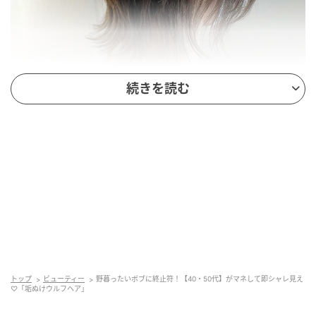
続きを読む
出典：Instagram
立体的なシルエットが小顔見えしそうなウルフヘア。
襟足をすっきり、トップはふんわりとさせることで自
然なくびれが生まれ、首を細く長く見せてくれそうで
す。また、顔まわりのレイヤーがフェイスラインをカ
トップ
ビューティー
野暮ったいボブに終止符！【40・50代】がマネして即シャレ見え
♡「垢ぬけウルフヘア」
バーしてくれるのも嬉しいポイント。大人世代の輪郭
を美しく見せてくれそうなヘアスタイルです。