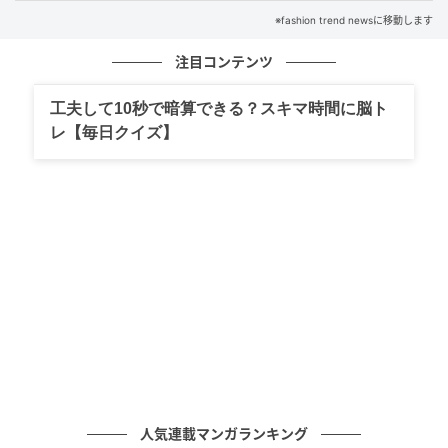
※fashion trend newsに移動します
注目コンテンツ
工夫して10秒で暗算できる？スキマ時間に脳ト
レ【毎日クイズ】
出典：Instagram
こちらのウルフヘアは、軽さを出した仕上がりが魅
力。ストレートタッチをベースにすることで、シャー
プな雰囲気を引き出してくれます。トップを長めに残
していることで、まとまりやすく落ち着いた印象も。
ウルフヘアが初めてな人も取り入れやすそうです。
人気連載マンガランキング