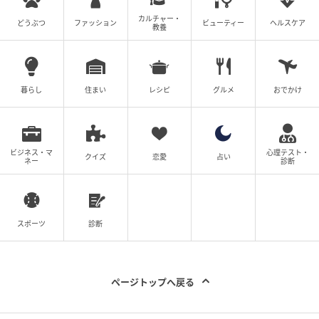
カルチャー・
どうぶつ
ファッション
ビューティー
ヘルスケア
教養
暮らし
住まい
レシピ
グルメ
おでかけ
出典：Instagram
ビジネス・マ
心理テスト・
クイズ
恋愛
占い
ネー
診断
ウルフヘアは、トップに自然な丸みが生まれるのも嬉
しいポイント。ぺたんこ髪が気になる大人女性にぴっ
たりです。横顔が美しく見えるシルエットによって、
スポーツ
診断
女性らしい柔らかさを演出できそう。派手になりすぎ
ないナチュラルな仕上がりが魅力です。
ページトップへ戻る
※本文中の画像は投稿主様より掲載許諾をいただいて
います。