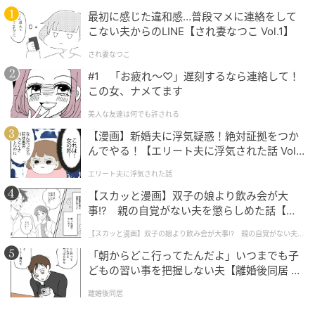
カジュアルからきれいめまでなじむナチュラ
最初に感じた違和感…普段マメに連絡をして
ルウルフ
こない夫からのLINE【され妻なつこ Vol.1】
され妻なつこ
#1 「お疲れ〜♡」遅刻するなら連絡して！
この女、ナメてます
美人な友達は何でも許される
【漫画】新婚夫に浮気疑惑！絶対証拠をつか
んでやる！【エリート夫に浮気された話 Vol.
1】
エリート夫に浮気された話
【スカッと漫画】双子の娘より飲み会が大
事!? 親の自覚がない夫を懲らしめた話【第1
話】
【スカッと漫画】双子の娘より飲み会が大事!? 親の自覚がない夫を
懲らしめた話
「朝からどこ行ってたんだよ」いつまでも子
どもの習い事を把握しない夫【離婚後同居 Vo
l.1】
離婚後同居