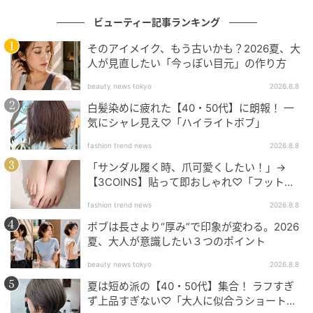
ビューティー記事ランキング
そのアイメイク、もう古いかも？2026夏、大
人が見直したい「今っぽい目元」の作り方
beauty news tokyo
2026.8.8
白髪染めに疲れた【40・50代】に朗報！ 一
気にシャレ見え♡「ハイライトボブ」
出典：Instagram
fashion trend news
2026.8.8
こちらは、ボブをベースに毛先にレイヤーを入れるこ
「サンダル履く時、爪可愛くしたい！」→
とで、軽やかな動きをプラスしたプチウルフヘア。ウ
【3COINS】貼って即おしゃれ♡「フット用
ルフヘア特有のメリハリは残しつつも、レイヤーを控
ネイルチップ」
fashion trend news
2026.8.8
えめにすることで、大人でも挑戦しやすいナチュラル
ボブは長さより“厚み”で印象が変わる。2026
な印象に仕上がっています。顔まわりに程よい動きが
夏、大人が意識したい３つのポイント
出るため、小顔見えを狙いたい人にもおすすめ。カジ
beauty news tokyo
2026.8.8
ュアルからきれいめまで、幅広いスタイルに自然とな
夏は短め派の【40・50代】集合！ ラフすぎ
じみそうです。
ず上品すぎない♡「大人に似合うショートボ