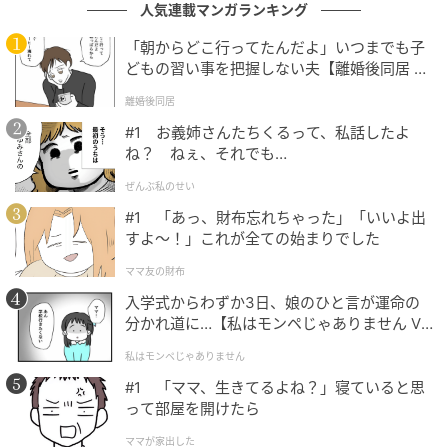
人気連載マンガランキング
んによると「毛流れが美しく、洗練された印象に」見
えるのだとか。ハイライトの明るさが加わることで、
「朝からどこ行ってたんだよ」いつまでも子
どもの習い事を把握しない夫【離婚後同居 Vo
白髪のカモフラージュも期待できます。
l.1】
離婚後同居
#1 お義姉さんたちくるって、私話したよ
カラーで軽さを後押し
ね？ ねぇ、それでも…
ぜんぶ私のせい
#1 「あっ、財布忘れちゃった」「いいよ出
すよ〜！」これが全ての始まりでした
ママ友の財布
入学式からわずか3日、娘のひと言が運命の
分かれ道に…【私はモンペじゃありません Vo
l.1】
私はモンペじゃありません
#1 「ママ、生きてるよね？」寝ていると思
って部屋を開けたら
ママが家出した