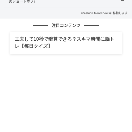
めショートボブ」
※fashion trend newsに移動します
注目コンテンツ
工夫して10秒で暗算できる？スキマ時間に脳ト
レ【毎日クイズ】
出典：Instagram
躍動感を醸すたっぷりのレイヤーに合うのは、その動
きを際立てるハイライトです。コントラストをつけて
立体的なメリハリを与えつつ、細めに施すことで上品
さもフォロー。スタイリストの@sakosakosakosakoさ