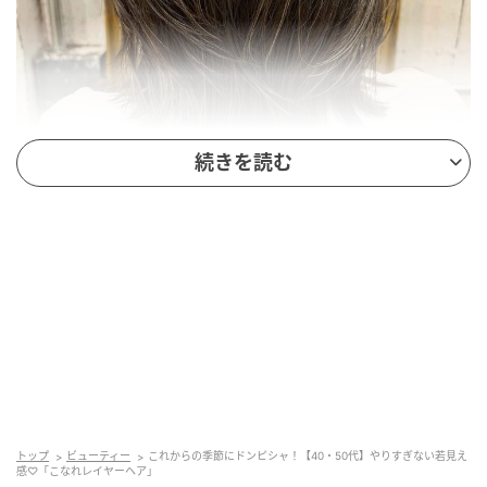
続きを読む
出典：Instagram
位置が高くなりすぎないように、軽くレイヤーを入れ
た落ち着きのあるスタイル。肩につく長さは自然とハ
ネやすく、シンプルに下ろしているだけでこなれて見
えそう。首のあたりでくびれるひし形シルエットは、
トップ
ビューティー
これからの季節にドンピシャ！【40・50代】やりすぎない若見え
感♡「こなれレイヤーヘア」
カットした@sakosakosakosakoさんいわく「頭を小さ