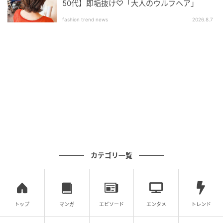
50代】即垢抜け♡「大人のウルフヘア」
える明るいベージュのはたらきも相まって、収まりの
fashion trend news
2026.8.7
良い重さをキープしたまま軽やかに見せられそうで
す。
簡単セットでボリューミー
カテゴリ一覧
トップ
マンガ
エピソード
エンタメ
トレンド