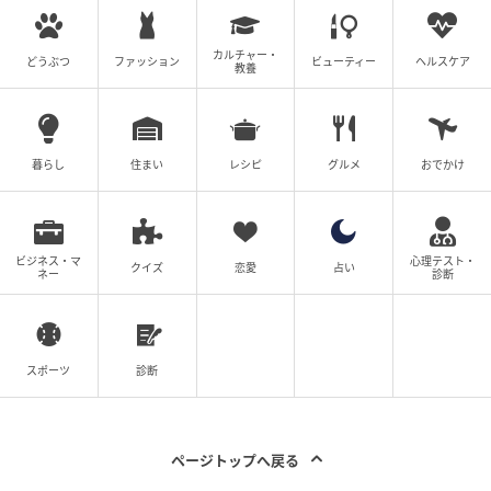
カルチャー・
どうぶつ
ファッション
ビューティー
ヘルスケア
教養
暮らし
住まい
レシピ
グルメ
おでかけ
ビジネス・マ
心理テスト・
クイズ
恋愛
占い
ネー
診断
出典：Instagram
スポーツ
診断
肩甲骨まであるレングスがベースでも、毛先をシャー
プにカットすればウエイトが下がりすぎません。ハチ
上や顔まわりにも柔らかい毛流れがあるので、視線が
ページトップへ戻る
高い位置へ誘導され、かえって若々しくリフトアップ