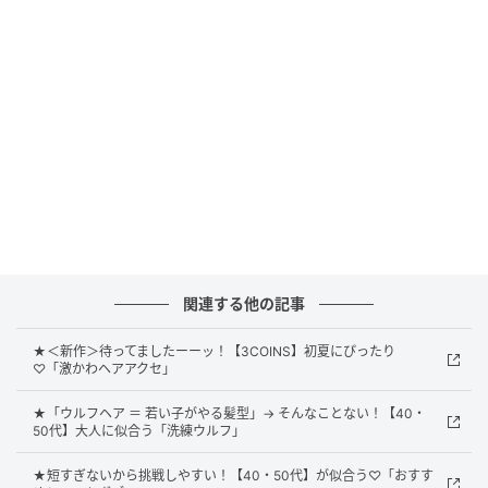
く小顔に見せる効果があります」とうれしいメリット
つき。オリーブグレージュで赤みを抑えて、初夏の陽
に映える透明感も味わってみて。
グッと華やぐハイライト
関連する他の記事
★＜新作＞待ってましたーーッ！【3COINS】初夏にぴったり
♡「激かわヘアアクセ」
★「ウルフヘア ＝ 若い子がやる髪型」→ そんなことない！【40・
50代】大人に似合う「洗練ウルフ」
★短すぎないから挑戦しやすい！【40・50代】が似合う♡「おすす