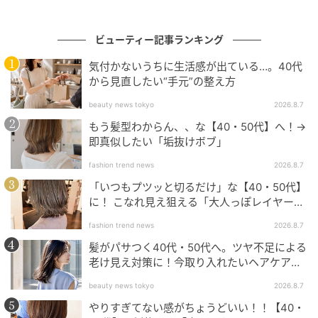
ビューティー記事ランキング
気付かないうちに生活感が出ている…。40代
から見直したい“手元”の整え方
beauty news tokyo
2026.8.7
もう髪型わからん、、な【40・50代】へ！→
即真似したい「垢抜けボブ」
fashion trend news
2026.8.7
「いつもプツッと切るだけ」な【40・50代】
に！ こなれ見え狙える「大人っぽレイヤーヘ
ア」
出典：Instagram
fashion trend news
2026.8.7
髪がパサつく40代・50代へ。ツヤ不足による
毛流れが美しいこのスタイルは、トップから襟足まで
老け見え対策に！今取り入れたいヘアケア名
エアリーに膨んで見えるのが特徴。高い位置から細か
品３選
beauty news tokyo
2026.8.7
くレイヤーを入れることで、長さの異なる層が重なっ
やりすぎてない感がちょうどいい！！【40・
てサイドや後頭部がふんわりした印象に。前に出て見