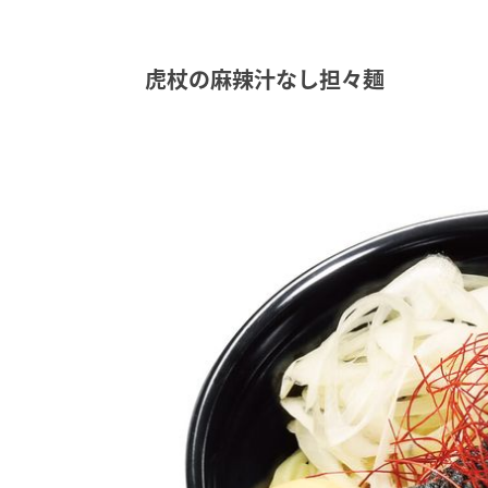
虎杖の麻辣汁なし担々麺