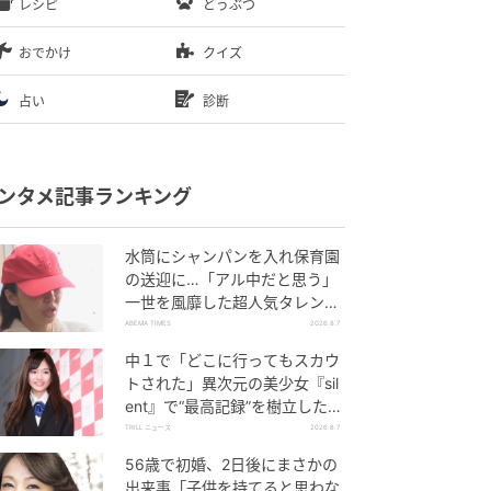
レシピ
どうぶつ
おでかけ
クイズ
占い
診断
ンタメ記事ランキング
水筒にシャンパンを入れ保育園
の送迎に…「アル中だと思う」
一世を風靡した超人気タレン
ト、酒漬けだった日々を告白
ABEMA TIMES
2026.8.7
中１で「どこに行ってもスカウ
トされた」異次元の美少女『sil
ent』で“最高記録”を樹立した
「反則級」の【トップ女優】
TRILL ニュース
2026.8.7
56歳で初婚、2日後にまさかの
出来事「子供を持てると思わな