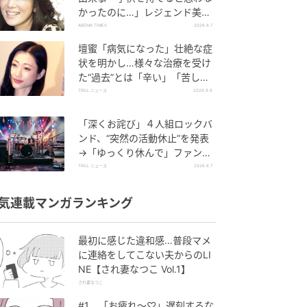
かったのに…」レジェンド美魔
女が当時の心境を告白
ABEMA TIMES
2026.8.7
壇蜜「病気になった」壮絶な症
状を明かし…様々な治療を受け
た“過去”とは「辛い」「苦し
い」
TRILL ニュース
2026.8.8
「深くお詫び」４人組ロックバ
ンド、“突然の活動休止”を発表
→「ゆっくり休んで」ファン心
配の声
TRILL ニュース
2026.8.7
気連載マンガランキング
最初に感じた違和感…普段マメ
に連絡をしてこない夫からのLI
NE【され妻なつこ Vol.1】
され妻なつこ
#1 「お疲れ〜♡」遅刻するな