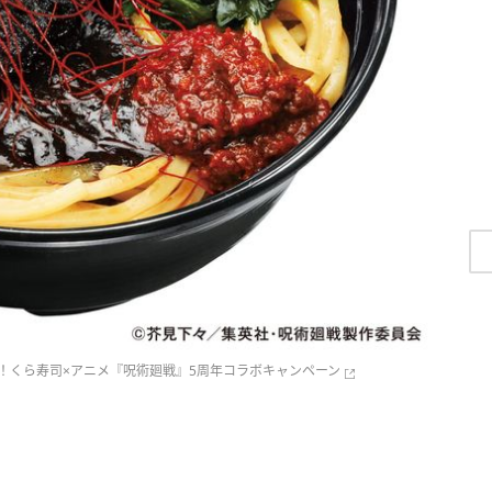
！くら寿司×アニメ『呪術廻戦』5周年コラボキャンペーン