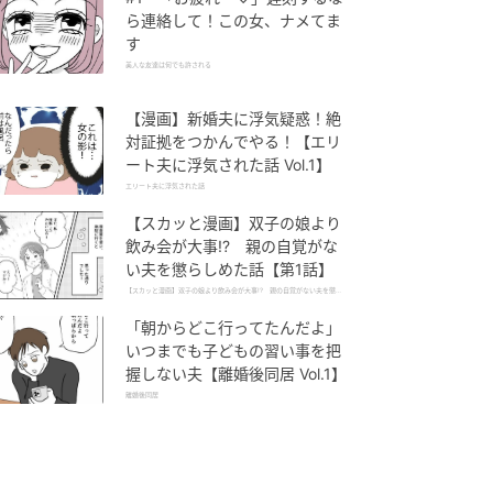
ら連絡して！この女、ナメてま
す
美人な友達は何でも許される
【漫画】新婚夫に浮気疑惑！絶
対証拠をつかんでやる！【エリ
ート夫に浮気された話 Vol.1】
エリート夫に浮気された話
【スカッと漫画】双子の娘より
飲み会が大事!? 親の自覚がな
い夫を懲らしめた話【第1話】
【スカッと漫画】双子の娘より飲み会が大事!? 親の自覚がない夫を懲ら
しめた話
「朝からどこ行ってたんだよ」
いつまでも子どもの習い事を把
握しない夫【離婚後同居 Vol.1】
離婚後同居