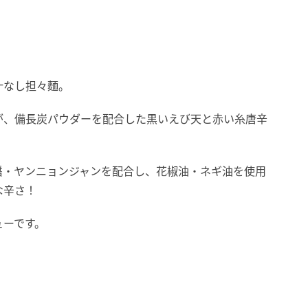
汁なし担々麵。
が、備長炭パウダーを配合した黒いえび天と赤い糸唐辛
醤・ヤンニョンジャンを配合し、花椒油・ネギ油を使用
な辛さ！
ューです。