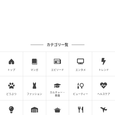
っています。季節限定の素敵な御朱印もありますし、
毎月最終金曜日の「Premium 金 Day（プレミアムこが
ねデー）」には、特別な授与品も。この日にあわせて
おまいりをするのもいいですね。
「15e Galette」でガレットを味わうランチタ
カテゴリ一覧
イム
トップ
マンガ
エピソード
エンタメ
トレンド
カルチャー・
どうぶつ
ファッション
ビューティー
ヘルスケア
教養