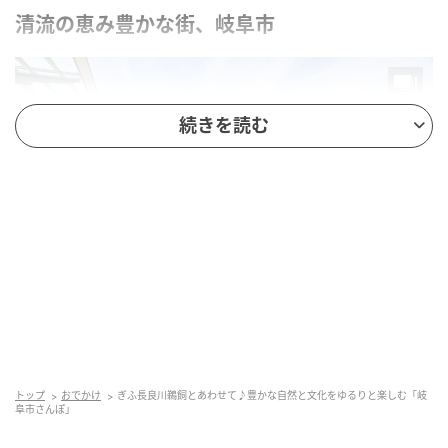
清流の恵み豊かな街、岐阜市
続きを読む
近代的なデザインのJR岐阜駅。北口には大きな広場があり、イベントが催され
ることも
トップ
おでかけ
ぎふ長良川鵜飼とあわせて♪豊かな自然と文化をゆるりと楽しむ「岐
日本のほぼ真ん中に位置する岐阜県。緑豊かな山々と
阜市さんぽ」
清流に恵まれた地域で、岐阜市はその中心となる都市