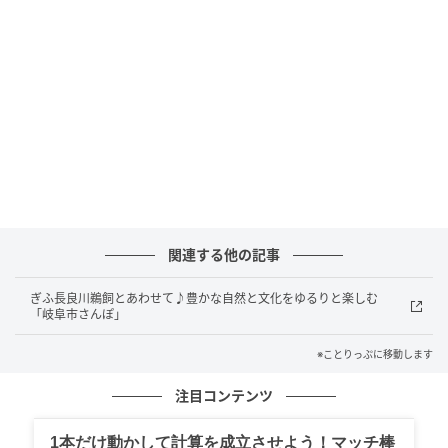
です。便利で快適な都市機能を備えながら、長良川の
清流や山頂に岐阜城をいただく金華山など、豊かな自
然にも恵まれています。岐阜県の南寄りに位置してい
るので、名古屋市から電車で約20分と、他の地域から
のアクセスも便利です。
関連する他の記事
ぎふ長良川鵜飼とあわせて♪豊かな自然と文化をゆるりと楽しむ
「岐阜市さんぽ」
※ことりっぷに移動します
注目コンテンツ
1本だけ動かして計算を成立させよう！マッチ棒