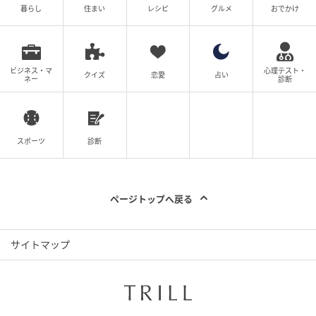
暮らし
住まい
レシピ
グルメ
おでかけ
定番のガレット「コンプレ」（2350円）は、スイスチーズの王様と称される
グリュイエールチーズとロースハム、卵の組み合わせ。ガレットにのせると水
ビジネス・マ
心理テスト・
分が出て、しんなりしてしまうフレッシュグリーンは別添えで提供
クイズ
恋愛
占い
ネー
診断
ランチは、日常を離れてゆっくり過ごせるガレットの
お店「15e Galette（ジュウゴクガレット）」へ。フラ
ンスでガレットに魅せられたご夫婦が営むこちらのお
スポーツ
診断
店。国内産の有機そば粉100％の生地や、ナチュラル
チーズのおいしさが際立つガレットを味わえます。
本場ブルターニュでさまざまなガレットを食べ歩き、
ページトップへ戻る
フランスと日本でガレットづくりを学んだお二人。理
想のガレットを追求して考案したレシピや選りすぐり
サイトマップ
の素材で、とっておきのガレットを提供しています。