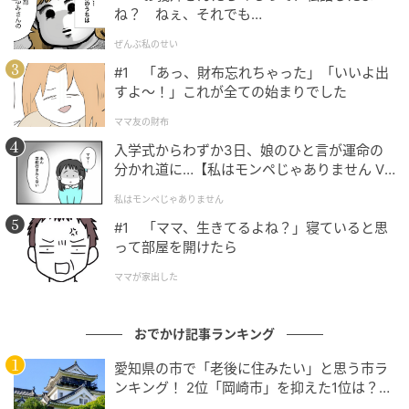
ね？ ねぇ、それでも…
ぜんぶ私のせい
#1 「あっ、財布忘れちゃった」「いいよ出
すよ〜！」これが全ての始まりでした
ママ友の財布
入学式からわずか3日、娘のひと言が運命の
分かれ道に…【私はモンペじゃありません Vo
境内の南側に立つ金の鳥居
l.1】
私はモンペじゃありません
まずは岐阜駅から歩いて、地元で“こがねさん”と呼び親
#1 「ママ、生きてるよね？」寝ていると思
って部屋を開けたら
しまれている「金神社（こがねじんじゃ）」へおまい
りしませんか。起源は135年と伝わる由緒ある神社
ママが家出した
で、主祭神は「渟熨斗姫命（ぬのしひめのみこ
と）」。慈悲深い命の功績を慕って人々が集まり、財
おでかけ記事ランキング
運・金運招福、商売繁盛にご神徳があると信仰を集め
愛知県の市で「老後に住みたい」と思う市ラ
てきました。
ンキング！ 2位「岡崎市」を抑えた1位は？
【2026年調査】