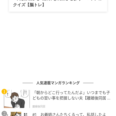
JR岐阜駅北口の広場に立つ、黄金の信長像。“岐阜”の名称は、禅僧が挙げた候
クイズ【脳トレ】
補から信長が選んだという説もあるそう
毎年5月11日から行われる「ぎふ長良川鵜飼」は、
1300年以上の歴史を誇る夏の風物詩です。赤々と燃え
るかがり火のもとで鵜匠と鵜が一体となって繰り広げ
る古典漁法は、まるで幽玄の世界。織田信長や徳川家
康も観覧したと伝えられ、多くの文化人も魅了してき
ました。
鵜飼が始まるのは夕方から。早めに街を訪れて、鵜飼
の前に食事や散策を楽しんでみてはいかがでしょう。
人気連載マンガランキング
金色の鳥居が目を引く「金神社」へおまいり
「朝からどこ行ってたんだよ」いつまでも子
どもの習い事を把握しない夫【離婚後同居 Vo
l.1】
離婚後同居
#1 お義姉さんたちくるって、私話したよ