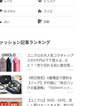
レシピ
どうぶつ
おでかけ
クイズ
占い
診断
ァッション記事ランキング
ユニクロの大人気コラボトップ
スが2千円以下で買える…だ
と？！売り切れる前に絶対買
い！
michill
2026.8.6
《明日発売》4層構造で便利な
【バッグ】が付録に「休日バッ
グの最適解」「500mlペットボ
トルも入る」
4yuuu
2026.8.6
【ユニクロ】40代・50代、涼
しく履ける！と大人気。売り切