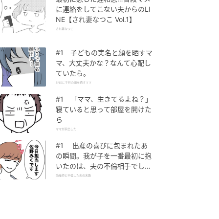
に連絡をしてこない夫からのLI
NE【され妻なつこ Vol.1】
され妻なつこ
#1 子どもの実名と顔を晒すマ
マ、大丈夫かな？なんて心配し
ていたら。
SNSに子供の顔を晒すママ
#1 「ママ、生きてるよね？」
寝ていると思って部屋を開けた
ら
ママが家出した
#1 出産の喜びに包まれたあ
の瞬間。我が子を一番最初に抱
いたのは、夫の不倫相手でし
た。
助産師と不倫した夫の末路