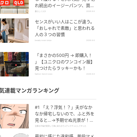
れ続出のイージーパンツ、買っ
てみた！
暮らしニスタ
2026.8.6
センスがいい人はここが違う。
「おしゃれで素敵」と思われる
人の３つの習慣
beauty news tokyo
2026.8.6
「まさかの500円 → 即購入！
」【ユニクロのワンコイン服】
見つけたらラッキーかも！
fashion trend news
2026.8.6
気連載マンガランキング
#1 「え？浮気！？」夫がなか
なか帰宅しないので、ふと外を
見ると…→予期せぬ光景が！｜
旦那の不倫が発覚して頭に来た
旦那の不倫が発覚して頭に来たのでメチャクチャにしてやった
のでメチャクチャにしてやった
最初に感じた違和感…普段マメ