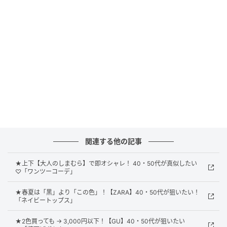
プ風に重ねることで、華やかで大人が着やすい一枚に
仕上がっています。落ち感のある素材やボタンの見え
ない比翼仕立ても洗練度をUP。6分袖なので、ロング
シーズン活躍してくれそうです。
ジャケット合わせでセレモニーや通勤にも
関連する他の記事
★上下【大人のしまむら】で即オシャレ！ 40・50代が真似したい
♡「ワンツーコーデ」
★春夏は「黒」より「この色」！【ZARA】40・50代が狙いたい！
「ネイビートップス」
★2色買っても → 3,000円以下！【GU】40・50代が狙いたい