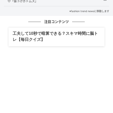
♡「値下げボトムス」
※fashion trend newsに移動します
注目コンテンツ
工夫して10秒で暗算できる？スキマ時間に脳ト
レ【毎日クイズ】
出典：ハニーズ
アイボリー、ネイビー、スモーキーブルー、グレージ
ュと、大人の装いになじみやすいカラー展開も魅力。
画像のアイボリーは、レースの繊細な表情が引き立
ち、顔まわりを明るく見せてくれます。ブラックのジ
ャケットとパンツを合わせれば、きちんとした場面に