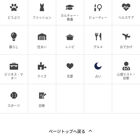
カルチャー・
どうぶつ
ファッション
ビューティー
ヘルスケア
教養
暮らし
住まい
レシピ
グルメ
おでかけ
ビジネス・マ
心理テスト・
クイズ
恋愛
占い
ネー
診断
出典：ハニーズ
スポーツ
診断
アイボリー、ネイビー、スモーキーブルー、グレージ
ュと、着こなしやシーンに合わせて選べる全4色展開。
画像のネイビーはレースデザインでも可愛くなりすぎ
ページトップへ戻る
ず、落ち着いた雰囲気で着られそうです。春は優しげ