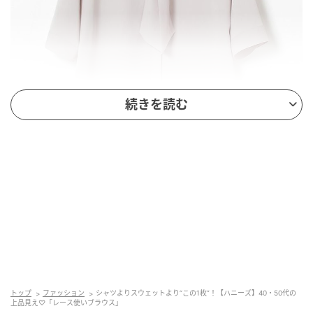
続きを読む
出典：ハニーズ
【GLACIER lusso】「6分袖レース使いブラウス」
¥4,980（税込）
ボウタイとレースを組み合わせたデザインが、顔まわ
りを品よく見せてくれるブラウス。結ばなくても決ま
トップ
ファッション
シャツよりスウェットより“この1枚”！【ハニーズ】40・50代の
るシンプルなボウタイに、甘さを抑えたレースをケー
上品見え♡「レース使いブラウス」