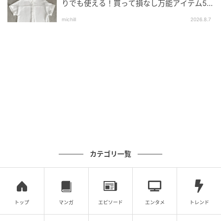
ーネックのすっきりとしたデザインで甘くなりすぎ
りでも使える！買って損なし万能アイテム5
選
ず、大人も取り入れやすい一枚といえそうです。ヒッ
michill
2026.8.7
プまで隠れる丈感なので、体型をさりげなくカバーし
てくれるのが嬉しいポイント。
大人ネイビーはベージュパンツを合わせて春
らしく
カテゴリ一覧
トップ
マンガ
エピソード
エンタメ
トレンド