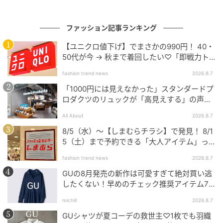
ファッション記事ランキング
【ユニクロ値下げ】でまさかの990円！ 40・
50代が今 → 秋まで着回したい♡「即戦力ト
ップス」
fashion trend news
2026.8.7
「1000円には見えなかった」スタンダードプ
ロダクツのリュックが「高見えする」の声。
2個購入する人も
All About
2026.8.7
8/5（水）〜【しまむらチラシ】で発見！ 8/1
出典：ハニーズ
5（土）まで予約できる「大人アイテム」っ
て？
fashion trend news
2026.8.7
【GLACIER lusso】「フロントレースブラウス」
GUの8月発売の新作は可愛すぎて絶対買い逃
¥3,980（税込）
したくない！早めのチェック推奨アイテム7
連発
フロントのレース使いとタックデザインが、ほんのり
michill
2026.8.7
クラシカルな雰囲気を演出してくれるブラウス。クル
GUシャツが夏コーデの救世主♡1枚でも羽織