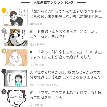
人気連載マンガランキング
も対応できる上品な着こなしに。インナーをこのブラ
ウスにすることで、かっちりしすぎず、やわらかな雰
「朝からどこ行ってたんだよ」いつまでも子
囲気に仕上がるのも嬉しいポイントです。
どもの習い事を把握しない夫【離婚後同居 Vo
l.1】
離婚後同居
#1 お義姉さんたちくるって、私話したよ
クルーネックですっきり！ ヒップカバーの丈
ね？ ねぇ、それでも…
感も◎
ぜんぶ私のせい
#1 「あっ、財布忘れちゃった」「いいよ出
すよ〜！」これが全ての始まりでした
ママ友の財布
入学式からわずか3日、娘のひと言が運命の
分かれ道に…【私はモンペじゃありません Vo
l.1】
私はモンペじゃありません
#1 「ママ、生きてるよね？」寝ていると思
って部屋を開けたら
ママが家出した