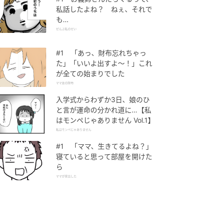
私話したよね？ ねぇ、それで
も…
ぜんぶ私のせい
#1 「あっ、財布忘れちゃっ
た」「いいよ出すよ〜！」これ
が全ての始まりでした
ママ友の財布
入学式からわずか3日、娘のひ
と言が運命の分かれ道に…【私
はモンペじゃありません Vol.1】
私はモンペじゃありません
#1 「ママ、生きてるよね？」
寝ていると思って部屋を開けた
ら
ママが家出した