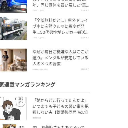
年、同じ個体を買い戻した“意外
なワケ”
TRILL ニュース
2026.8.7
「全部無料だと…」県外ドライ
ブ中に突然クルマに異変が発
生…50代男性がレッカー搬送で
思い知った“誤算”
TRILL ニュース
2026.8.7
なぜか毎日ご機嫌な人はここが
違う。メンタルが安定している
人の３つの習慣
beauty news tokyo
2026.8.7
気連載マンガランキング
「朝からどこ行ってたんだよ」
いつまでも子どもの習い事を把
握しない夫【離婚後同居 Vol.1】
離婚後同居
#1 お義姉さんたちくるって、