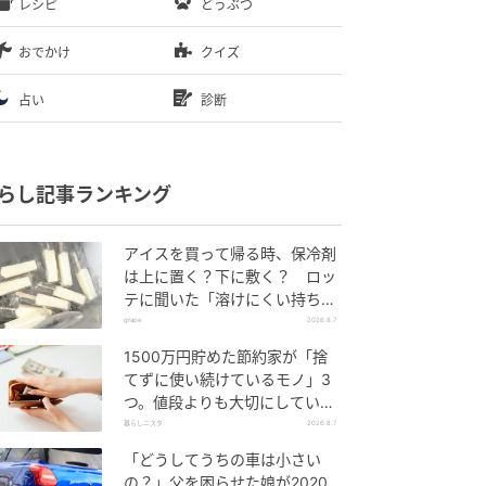
レシピ
どうぶつ
おでかけ
クイズ
占い
診断
らし記事ランキング
アイスを買って帰る時、保冷剤
は上に置く？下に敷く？ ロッ
テに聞いた「溶けにくい持ち帰
り方」
grape
2026.8.7
1500万円貯めた節約家が「捨
てずに使い続けているモノ」3
つ。値段よりも大切にしている
こと
暮らしニスタ
2026.8.7
「どうしてうちの車は小さい
の？」父を困らせた娘が2020