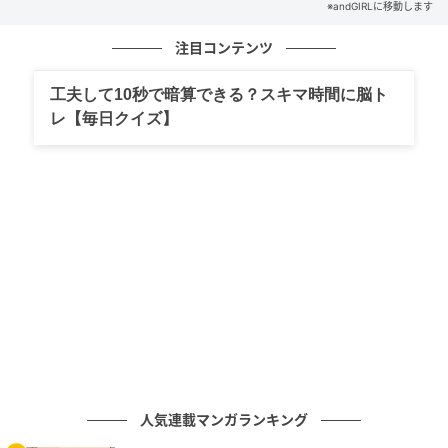
※andGIRLに移動します
ズで頭を鍛えてみるのも楽しいですよね！
注目コンテンツ
文／andGIRLweb編集部
工夫して10秒で暗算できる？スキマ時間に脳ト
元記事で読む
レ【毎日クイズ】
次の記事
難易度高め！「19÷19+19×19−19」正しく計
算できる？
の記事をもっとみる
人気連載マンガランキング