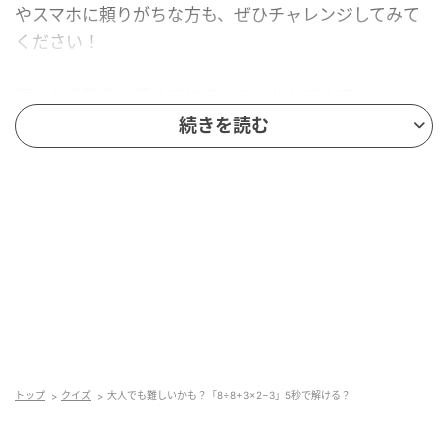
やスマホに頼りがちな方も、ぜひチャレンジしてみて
ください！
気になる答えと解き方はスクロールしてみて！
続きを読む
トップ
クイズ
大人でも難しいかも？「8÷8+3×2−3」5秒で解ける？
andGIRL