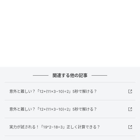
答えは？
この問題のポイントも計算の順番です。正しい計算の
順番は「掛け算・割り算」→「足し算・引き算」で
す。まずは掛け算と割り算を計算しましょう。
割り算から始めます。「8÷8」は「1」になります。
次に掛け算を計算します。「3×2」は「6」になりま
す。
関連する他の記事
これで式は「1+6−3」となります。次は足し算と引き
算を左から順番に計算しましょう。
意外と難しい？「12+(11×3−10)÷2」5秒で解ける？
足し算をします。「1+6」は「7」になります。
最後に引き算をします。「7−3」は「4」になります。
意外と難しい？「12+(11×3−10)÷2」5秒で解ける？
ということで、答えは「4」です。
実力が試される！「19^2−18÷3」正しく計算できる？
わかりましたか？計算の順番をしっかり守ることで、
正しい答えにたどり着けます。たまにはこうしたクイ