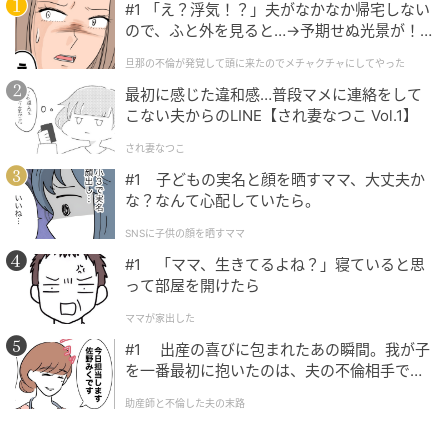
#1 「え？浮気！？」夫がなかなか帰宅しない
ので、ふと外を見ると…→予期せぬ光景が！
｜旦那の不倫が発覚して頭に来たのでメチャ
旦那の不倫が発覚して頭に来たのでメチャクチャにしてやった
クチャにしてやった
最初に感じた違和感…普段マメに連絡をして
こない夫からのLINE【され妻なつこ Vol.1】
され妻なつこ
#1 子どもの実名と顔を晒すママ、大丈夫か
な？なんて心配していたら。
SNSに子供の顔を晒すママ
#1 「ママ、生きてるよね？」寝ていると思
って部屋を開けたら
ママが家出した
#1 出産の喜びに包まれたあの瞬間。我が子
を一番最初に抱いたのは、夫の不倫相手でし
た。
助産師と不倫した夫の末路