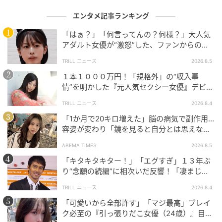
エンタメ記事ランキング
「はぁ？」「何言ってんの？何様？」大人気
アダルト女優が“激怒”した、ファンからの
イ・イチョム
【質問】とは
TRILL ニュース
2026.8.5
IUはこどもの日を迎えて1億ウォンの寄付金も届けた。
１本１０００万円！「規格外」の“収入事
IUは韓国児童福祉協会と全国地域児童センター協議会
情”を明かした『元人気セクシー女優』デビュ
にそれぞれ5000万ウォンずつ寄付し、児童福祉施設で
ー作が“１０万本”を記録した逸材
TRILL ニュース
2026.8.4
生活する保護児童のための物品や医療費の支援などに
「1か月で20キロ増えた」脳の病気で副作用…
役立てた。
容姿が変わり「鏡を見ると自分とは思えなか
った」壮絶な闘病生活明かす
1億ウォンの寄付にとどまらず、共演した子役一人ひと
ABEMA TIMES
2026.8.5
りに手紙と贈り物まで届けたIU。その細やかな気配り
「キタキタキター！」「エグすぎ」１３年ぶ
と変わらぬ真心は、こどもの日をいっそう特別なもの
り“念願の続編”に相次いだ反響！「凄まじく
面白い」“賞 総なめ”『伝説級ドラマ』
にした。作品の中だけでなく、作品の外でも温かさを
TRILL ニュース
2026.8.4
伝えるIUの善意が、多くの人の心に深い余韻を残して
「可愛いから全部許す」「マジ最高」ブレイ
いる。
ク必至の『引っ張りだこ女優（24歳）』目が