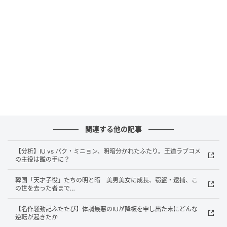
キム・テヨン
関連する他の記事
同じ日、『おつかれさま』で幼いクムミョン役を演じ
【分析】IU vs パク・ミニョン、明暗分かれたふたり。王道ラブコメ
た子役アン・テリンの母親は、「どれほど心が大きく
の主役は誰の手に？
て広いのか想像もつかないIUさん。こどもの日のプレ
韓国「天才子役」たちの明と暗 美男美女に成長、窃盗・逮捕、こ
ゼントに手紙まで送ってくださり、感謝の言葉だけで
の世を去った者まで…
はとても言い尽くせません」と感謝を伝えた。
【名作騒動記ふたたび】体調最悪のIUが降板を申し出た末にどんな
逆転が起きたか