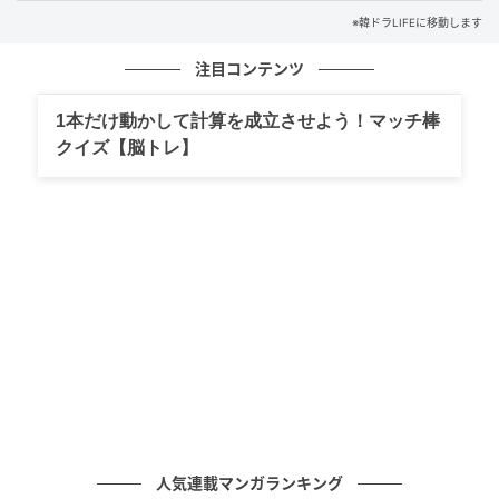
※韓ドラLIFEに移動します
注目コンテンツ
1本だけ動かして計算を成立させよう！マッチ棒
クイズ【脳トレ】
アン・テリン
IUは自分の子役だけでなく、劇中でヤン・グァンシク
（パク・ボゴム、パク・ヘジュン）が演じた役の子ど
も時代を担ったイ・チョンムにもプレゼントを贈っ
た。
人気連載マンガランキング