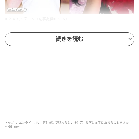
IUとキム・テヨン（記事提供=OSEN）
キム・テヨンの母親もまた、「IUさん、本当にありが
続きを読む
とうございます…！ テヨンが本当にとても幸せそうで
す」とし、「IUさんのおかげで、まっすぐ誠実に、元
気に育っています！ 本当にもう一度ありがとうござい
ます」と改めて感謝の気持ちを伝えた。
公開された写真の中でキム・テヨンは、IUが自ら書い
た手紙とプレゼントを手に、明るく笑みを浮かべてい
る。キム・テヨンは昨年、Netflixシリーズ『おつかれ
さま』で、IUが演じたオ・エスン役の子ども時代を演
じ、熱演を見せた。
トップ
エンタメ
IU、寄付だけで終わらない神対応…共演した子役たちらにもまさか
の“贈り物”