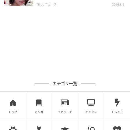
離せない“圧巻ショット”に「か、かわいい」
TRILL ニュース
2026.8.5
（記事提供=OSEN）
元記事で読む
次の記事
奇跡の50代キム・ヘス、思わず“えっ”と声が
出るほどの脚線美
の記事をもっとみる
カテゴリ一覧
トップ
マンガ
エピソード
エンタメ
トレンド