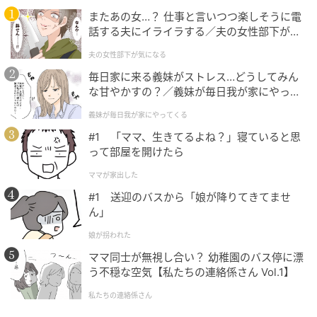
イ・チョンムの母親は、「人混みを避ける私たちは、
またあの女…？ 仕事と言いつつ楽しそうに電
今年も変わらず静かなこどもの日を過ごそうとしてい
話する夫にイライラする／夫の女性部下が気
たのに、IUお姉さんのおかげで本当に感動的で衝撃的
になる（1）【夫婦の危機 まんが】
夫の女性部下が気になる
なこどもの日になった。どうしてこんな人がいるの
か。天使なのか、それともAIなのか。チョンムのこと
毎日家に来る義妹がストレス…どうしてみん
な甘やかすの？／義妹が毎日我が家にやって
を覚えていてくださることも不思議でありがたい」と
くる（1）【義父母がシンドイんです！ まん
表現した。
義妹が毎日我が家にやってくる
が】
#1 「ママ、生きてるよね？」寝ていると思
って部屋を開けたら
ママが家出した
#1 送迎のバスから「娘が降りてきてませ
ん」
娘が拐われた
ママ同士が無視し合い？ 幼稚園のバス停に漂
う不穏な空気【私たちの連絡係さん Vol.1】
私たちの連絡係さん