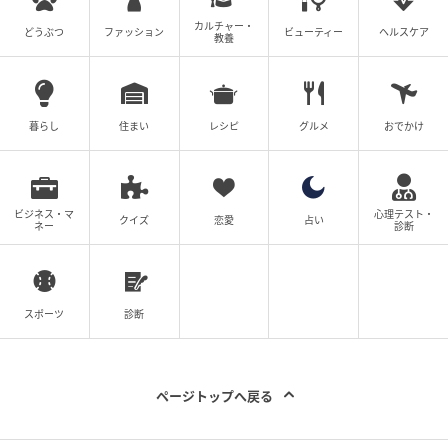
カルチャー・
どうぶつ
ファッション
ビューティー
ヘルスケア
教養
暮らし
住まい
レシピ
グルメ
おでかけ
ビジネス・マ
心理テスト・
クイズ
恋愛
占い
ネー
診断
スポーツ
診断
ページトップへ戻る