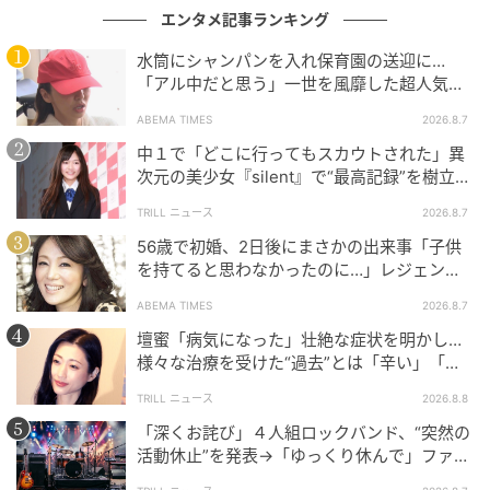
エンタメ記事ランキング
水筒にシャンパンを入れ保育園の送迎に…
「アル中だと思う」一世を風靡した超人気タ
レント、酒漬けだった日々を告白
ABEMA TIMES
2026.8.7
中１で「どこに行ってもスカウトされた」異
次元の美少女『silent』で“最高記録”を樹立し
た「反則級」の【トップ女優】
TRILL ニュース
2026.8.7
56歳で初婚、2日後にまさかの出来事「子供
を持てると思わなかったのに…」レジェンド
美魔女が当時の心境を告白
ABEMA TIMES
2026.8.7
壇蜜「病気になった」壮絶な症状を明かし…
様々な治療を受けた“過去”とは「辛い」「苦
しい」
TRILL ニュース
2026.8.8
「深くお詫び」４人組ロックバンド、“突然の
活動休止”を発表→「ゆっくり休んで」ファン
心配の声