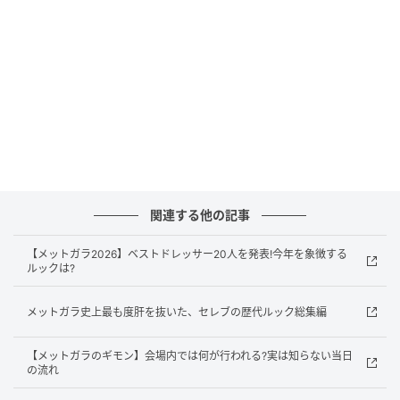
Mike Coppola / Getty Images
関連する他の記事
リアーナ＆エイサップ・ロッキー（Rihanna＆
【メットガラ2026】ベストドレッサー20人を発表!今年を象徴する
ASAP Rocky）
ルックは?
ドレス（リアーナ）／メゾン マルジェラ
メットガラ史上最も度肝を抜いた、セレブの歴代ルック総集編
ウエア（エイサップ・ロッキー）／シャネル
【メットガラのギモン】会場内では何が行われる?実は知らない当日
の流れ