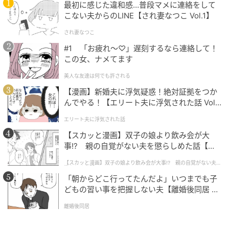
最初に感じた違和感…普段マメに連絡をして
こない夫からのLINE【され妻なつこ Vol.1】
され妻なつこ
#1 「お疲れ〜♡」遅刻するなら連絡して！
この女、ナメてます
美人な友達は何でも許される
Jamie McCarthy / Getty Images
【漫画】新婚夫に浮気疑惑！絶対証拠をつか
んでやる！【エリート夫に浮気された話 Vol.
マドンナ（Madonna）
1】
エリート夫に浮気された話
【スカッと漫画】双子の娘より飲み会が大
ドレス／サンローラン
事!? 親の自覚がない夫を懲らしめた話【第1
話】
【スカッと漫画】双子の娘より飲み会が大事!? 親の自覚がない夫を
懲らしめた話
「朝からどこ行ってたんだよ」いつまでも子
どもの習い事を把握しない夫【離婚後同居 Vo
l.1】
離婚後同居