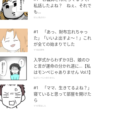
私話したよね？ ねぇ、それで
も…
ぜんぶ私のせい
#1 「あっ、財布忘れちゃっ
た」「いいよ出すよ〜！」これ
が全ての始まりでした
ママ友の財布
入学式からわずか3日、娘のひ
と言が運命の分かれ道に…【私
はモンペじゃありません Vol.1】
私はモンペじゃありません
#1 「ママ、生きてるよね？」
寝ていると思って部屋を開けた
ら
ママが家出した