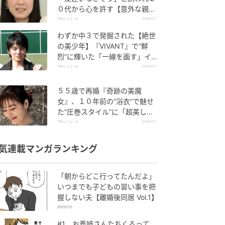
０代から心を許す【意外な親友
芸人】とは？
TRILL ニュース
2026.8.7
わずか中３で発掘された【絶世
の美少年】『VIVANT』で“鮮
烈”に輝いた「一線を画す」イケ
メン俳優
TRILL ニュース
2026.8.7
５５歳で再婚『奇跡の美魔
女』、１０年前の“浴衣”で魅せ
た“圧巻スタイル”に「超美し
い」「うっとり」
TRILL ニュース
2026.8.7
気連載マンガランキング
「朝からどこ行ってたんだよ」
いつまでも子どもの習い事を把
握しない夫【離婚後同居 Vol.1】
離婚後同居
#1 お義姉さんたちくるって、