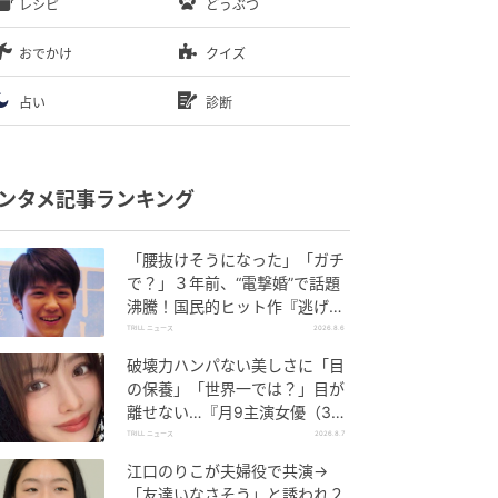
レシピ
どうぶつ
おでかけ
クイズ
占い
診断
ンタメ記事ランキング
「腰抜けそうになった」「ガチ
で？」３年前、“電撃婚”で話題
沸騰！国民的ヒット作『逃げ
恥』で異彩放った【国宝級イケ
TRILL ニュース
2026.8.6
メン】
破壊力ハンパない美しさに「目
の保養」「世界一では？」目が
離せない…『月9主演女優（34
歳）』“極上”美ショットがすご
TRILL ニュース
2026.8.7
い
江口のりこが夫婦役で共演→
「友達いなさそう」と誘われ２