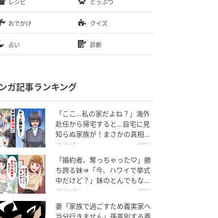
レシピ
どうぶつ
おでかけ
クイズ
占い
診断
ンガ記事ランキング
「ここ…私の家だよね？」海外
赴任から帰宅すると…自宅に見
知らぬ家族が！まさかの真相と
は！？
ベビーカレンダー
2026.8.7
「婚約者、奪っちゃった♡」勝
ち誇る妹⇒「今、ハワイで挙式
中だけど？」妹のとんでもない
勘違いとは
ベビーカレンダー
2026.8.7
妻「家族で過ごすため義実家へ
当分行きません」孫差別する義