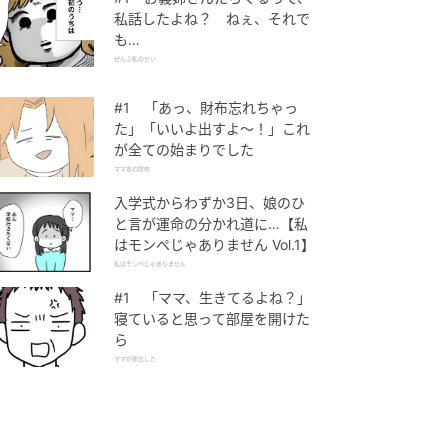
私話したよね？ ねぇ、それで
も…
ぜんぶ私のせい
#1 「あっ、財布忘れちゃっ
た」「いいよ出すよ〜！」これ
が全ての始まりでした
ママ友の財布
入学式からわずか3日、娘のひ
と言が運命の分かれ道に…【私
はモンペじゃありません Vol.1】
私はモンペじゃありません
#1 「ママ、生きてるよね？」
寝ていると思って部屋を開けた
ら
ママが家出した