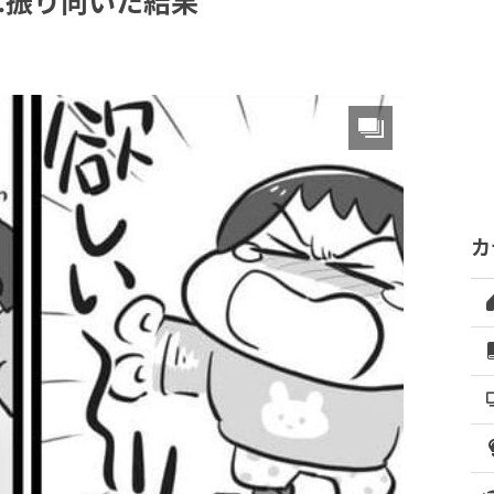
…振り向いた結果
カ