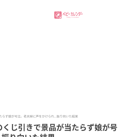
たらず娘が号泣。老夫婦に声をかけられ…振り向いた結果
のくじ引きで景品が当たらず娘が号