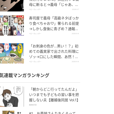
母に断ると→義母「じゃあ、私
は…」妻絶句＜こどおじ義兄＞
ベビーカレンダー
2026.8.7
寿司屋で義母「高級ネタばっか
り食べちゃお♡」奢られる前提
→しかし食後に青ざめ？通報さ
れ警察沙汰！
ベビーカレンダー
2026.8.6
「お刺身の色が…黒い！？」初
めての義実家で出された料理に
ゾッ→口にした瞬間、あ然！刺
身の正体は
ベビーカレンダー
2026.8.6
気連載マンガランキング
「朝からどこ行ってたんだよ」
いつまでも子どもの習い事を把
握しない夫【離婚後同居 Vol.1】
離婚後同居
#1 お義姉さんたちくるって、