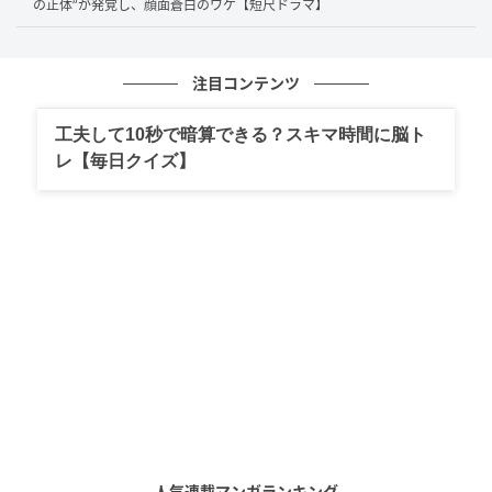
の正体”が発覚し、顔面蒼白のワケ【短尺ドラマ】
ょ」
嫁と夫の間に割り込む形で座った義母は、さらに続け
注目コンテンツ
ます。
工夫して10秒で暗算できる？スキマ時間に脳ト
レ【毎日クイズ】
「痛みを乗り越えてこそ愛情が生まれる」ー
ー義母の言葉の重さ
人気連載マンガランキング