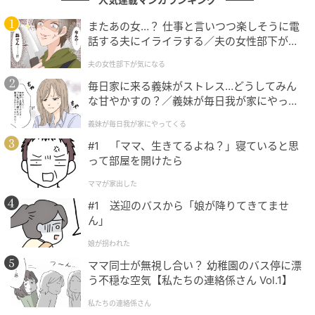
またあの女…？ 仕事と言いつつ楽しそうに電
話する夫にイライラする／夫の女性部下が気
になる（1）【夫婦の危機 まんが】
夫の女性部下が気になる
毎日家に来る義妹がストレス…どうしてみん
な甘やかすの？／義妹が毎日我が家にやって
くる（1）【義父母がシンドイんです！ まん
義妹が毎日我が家にやってくる
が】
#1 「ママ、生きてるよね？」寝ていると思
って部屋を開けたら
ママが家出した
#1 送迎のバスから「娘が降りてきてませ
ん」
娘が拐われた
ママ同士が無視し合い？ 幼稚園のバス停に漂
う不穏な空気【私たちの連絡係さん Vol.1】
私たちの連絡係さん