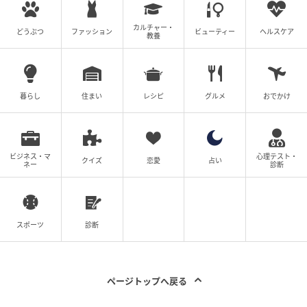
カルチャー・
どうぶつ
ファッション
ビューティー
ヘルスケア
@shimaumagekijou
教養
「ママ、痛いのに頑張ってくれてありがとう」
嫁の不安よりも義母の経験談を受け入れているように
暮らし
住まい
レシピ
グルメ
おでかけ
見える夫の言葉に、場の空気はさらに重くなっていき
ました。
ビジネス・マ
心理テスト・
クイズ
恋愛
占い
ネー
診断
無痛分娩を望む嫁に、夫は費用を理由に反対
スポーツ
診断
ページトップへ戻る