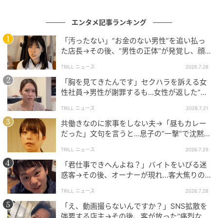
@shimaumagekijou
エンタメ記事ランキング
「それに痛みを乗り越えてこそ、愛情が生まれるの
「汚ったない」“お金のない男性”を追い払っ
よ」
た店長→その後、“男性の正体”が発覚し、顔
面蒼白のワケ【短尺ドラマ】
医師から無痛分娩を勧められていると説明しているに
TRILL ニュース
2026.7.28
もかかわらず、義母の考えは変わらない様子です。
「胸を見てきたんです」セクハラを訴える女
性社員→男性が謝罪するも…女性が返した“一
言”に言葉を失う【短尺ドラマ】
義母の言葉に夫が続きます。
TRILL ニュース
2026.7.21
共働きなのに家事をしない夫→「昼もカレー
だった」文句を言うと…息子の“一撃”で沈黙
したワケ【短尺ドラマ】
TRILL ニュース
2026.7.29
「君仕事できへんよね？」バイトをいびる迷
惑客→その後、オーナーが現れ…客大焦りの
ワケ「すみませんでしたー」【短尺ドラマ】
TRILL ニュース
2026.7.28
「え、動画撮らないんですか？」SNS拡散を
強要する店主→その後、客が放った“痛烈な一