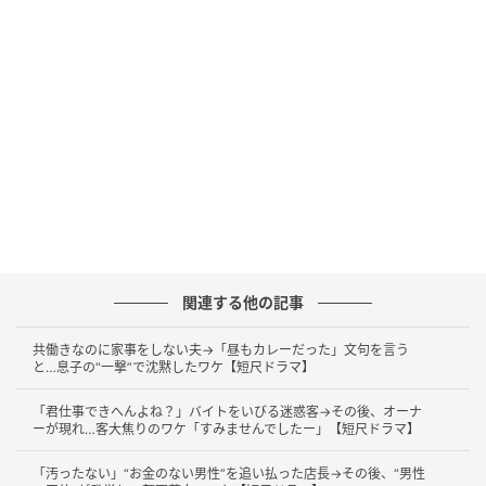
@shimaumagekijou
嫁が読んでいた本を義母がいきなり奪い取ります。
「無痛分娩にするってなに！？あなたそれでも母親な
の？」
関連する他の記事
「先生に言われたんです。妊娠高血圧症で、陣痛の痛
みが酷いって」
共働きなのに家事をしない夫→「昼もカレーだった」文句を言う
と…息子の“一撃”で沈黙したワケ【短尺ドラマ】
医師からの指示があっての選択だと訴える嫁に、義母
「君仕事できへんよね？」バイトをいびる迷惑客→その後、オーナ
は聞く耳を持ちません。
ーが現れ…客大焦りのワケ「すみませんでしたー」【短尺ドラマ】
「汚ったない」“お金のない男性”を追い払った店長→その後、“男性
「昔は皆痛みに耐えて産んだのよ。母親なら当然でし