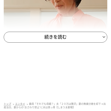
続きを読む
トップ
エンタメ
義母「それでも母親？」夫「２０万は贅沢」妻の無痛分娩を却下→出
産当日、妻からの“おさわり禁止”に夫は真っ青【しまうま劇場】