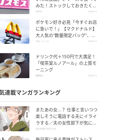
みた！ストックしておきたくな
る美味しさ
4MEEE
2026.8.4
ポケモン好き必見「今すぐお店
に急いで！」【マクドナルド】
大人気の“数量限定バッグ”、諦
めないで！今ならまだ買えるか
TRILL ニュース
2026.8.5
も…！？
ドリンク代＋150円で大満足！
「喫茶室ルノアール」の上質モ
ーニング
朝時間.jp
2026.8.5
気連載マンガランキング
またあの女…？ 仕事と言いつつ
楽しそうに電話する夫にイライ
ラする／夫の女性部下が気にな
る（1）【夫婦の危機 まんが】
夫の女性部下が気になる
毎日家に来る義妹がストレス…