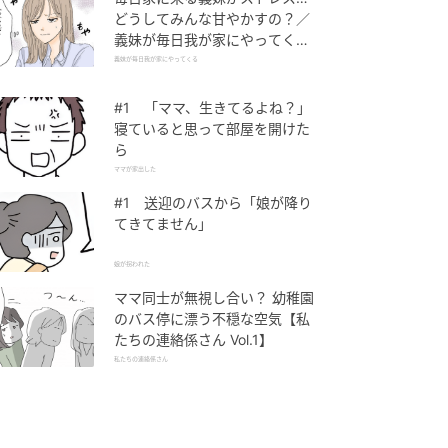
どうしてみんな甘やかすの？／
義妹が毎日我が家にやってくる
（1）【義父母がシンドイんで
義妹が毎日我が家にやってくる
す！ まんが】
#1 「ママ、生きてるよね？」
寝ていると思って部屋を開けた
ら
ママが家出した
#1 送迎のバスから「娘が降り
てきてません」
娘が拐われた
ママ同士が無視し合い？ 幼稚園
のバス停に漂う不穏な空気【私
たちの連絡係さん Vol.1】
私たちの連絡係さん