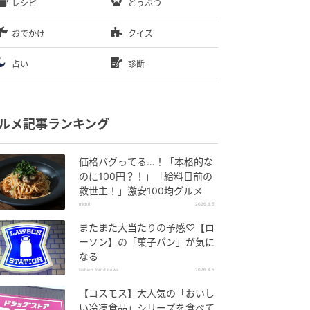
レシピ
どうぶつ
おでかけ
クイズ
占い
診断
ルメ記事ランキング
価格バグってる…！「本格的な
のに100円？！」「給料日前の
救世主！」激安100均グルメ
michill
2026.8.5
またまた大当たりの予感♡【ロ
ーソン】の「菓子パン」が気に
なる
fashion trend news
2026.8.5
【コスモス】大人気の「おいし
い冷凍食品」シリーズを食べて