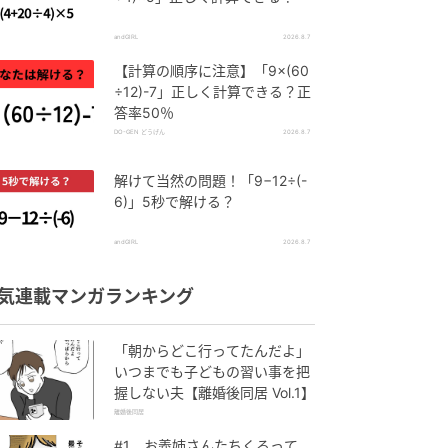
andGIRL
2026.8.7
【計算の順序に注意】「9×(60
÷12)-7」正しく計算できる？正
答率50％
DO-GEN どうげん
2026.8.7
解けて当然の問題！「9−12÷(-
6)」5秒で解ける？
andGIRL
2026.8.7
気連載マンガランキング
「朝からどこ行ってたんだよ」
いつまでも子どもの習い事を把
握しない夫【離婚後同居 Vol.1】
離婚後同居
#1 お義姉さんたちくるって、