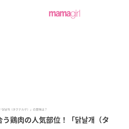
「닭날개（タクナルゲ）」の意味は？
合う鶏肉の人気部位！「닭날개（タ