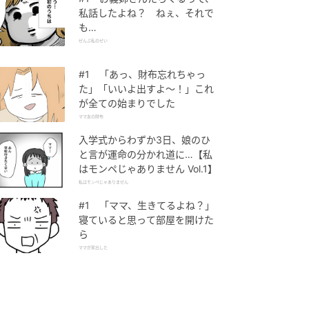
私話したよね？ ねぇ、それで
も…
ぜんぶ私のせい
#1 「あっ、財布忘れちゃっ
た」「いいよ出すよ〜！」これ
が全ての始まりでした
ママ友の財布
入学式からわずか3日、娘のひ
と言が運命の分かれ道に…【私
はモンペじゃありません Vol.1】
私はモンペじゃありません
#1 「ママ、生きてるよね？」
寝ていると思って部屋を開けた
ら
ママが家出した