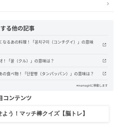
連する他の記事
くなるあの料理！「꽁치구이（コンチグイ）」の意味
材！「꿀（クル）」の意味は？
あの食べ物！「단팥빵（タンパッパン）」の意味は？
※mamagirlに移動します
目コンテンツ
せよう！マッチ棒クイズ【脳トレ】