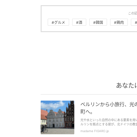
この
#グルメ
#酒
#韓国
#鶏肉
あなた
ベルリンから小旅行、光
町へ。
光や水といった自然の中にある要素を用
ルリンを拠点とする彼が、北ドイツの教会
madame FIGARO.jp