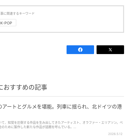
記事に関連するキーワード
#K-POP
におすすめの記事
のアートとグルメを堪能。列車に揺られ、北ドイツの港
いて、知覚を圧倒する作品を生み出してきたアーティスト、オラファー・エリアソン。ベ
のために製作した新たな作品が話題を呼んでいる。...
2026.5.12