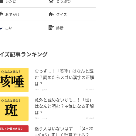
レシピ
どうぶつ
おでかけ
クイズ
占い
診断
イズ記事ランキング
むっず…！「咳唾」はなんと読
む？読めたらスゴい漢字の正解
は？
TRILL ニュース
2026.8.7
意外と読めないかも…！「斑」
はなんと読む？→気になる正解
は？
TRILL ニュース
2026.8.7
迷う人はいないはず！「(4+20
÷4)×5」正しく計算できる？