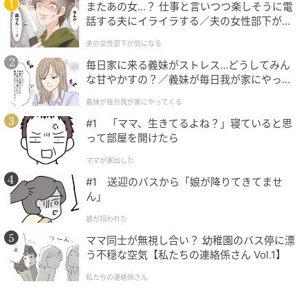
またあの女…？ 仕事と言いつつ楽しそうに電
話する夫にイライラする／夫の女性部下が気
になる（1）【夫婦の危機 まんが】
夫の女性部下が気になる
毎日家に来る義妹がストレス…どうしてみん
な甘やかすの？／義妹が毎日我が家にやって
くる（1）【義父母がシンドイんです！ まん
義妹が毎日我が家にやってくる
が】
#1 「ママ、生きてるよね？」寝ていると思
って部屋を開けたら
ママが家出した
#1 送迎のバスから「娘が降りてきてませ
ん」
娘が拐われた
ママ同士が無視し合い？ 幼稚園のバス停に漂
う不穏な空気【私たちの連絡係さん Vol.1】
私たちの連絡係さん