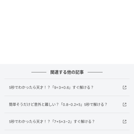
正解は…？
この問題のポイントは計算の順番です。計算のルール
は「かっこ」→「掛け算・割り算」→「足し算・引き
算」の順番で行います。それでは、順番に解いてみま
しょう。
どうでしたか？計算の順番をしっかり守れば、難しく
ないですよね。普段は電卓やスマホに頼りがちです
関連する他の記事
が、たまには頭を使って計算の腕を磨いてみましょ
う！
5秒でわかったら天才！？「9÷3+0.6」すぐ解ける？
元記事で読む
簡単そうだけど意外と難しい？「0.8−0.2×5」5秒で解ける？
次の記事
5秒でわかったら天才！？「7+5×3−2」すぐ解ける？
【駅名クイズ】「豊富」はなんて読む？北海
道にある駅です！