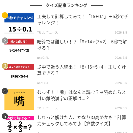
クイズ記事ランキング
工夫して計算してみて！「15÷0.1」→5秒でチ
ャレンジ！
TRILL ニュース
2026.8.5
暗算では難しい！？「9+14÷(7×2)」5秒で解
ける？
andGIRL
2026.8.5
途中で迷う人続出！「8+16×5÷4」正しく計
算できる？
andGIRL
2026.8.5
むっず！「嘴」はなんと読む？→読めたらス
ゴい難読漢字の正解は…？
TRILL ニュース
2026.8.5
しれっと解けた人、かなりIQ高めかも！計算
力チェックしてみて♪【算数クイズ】