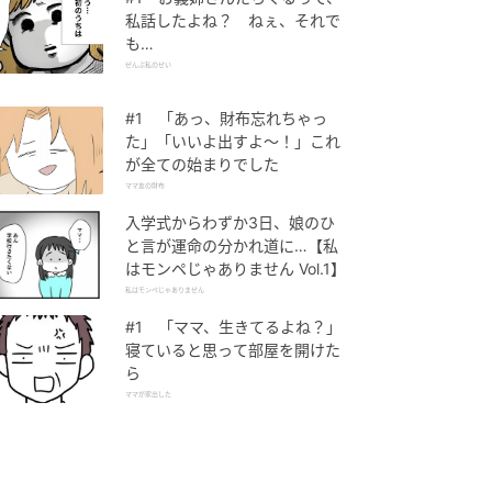
私話したよね？ ねぇ、それで
も…
ぜんぶ私のせい
#1 「あっ、財布忘れちゃっ
た」「いいよ出すよ〜！」これ
が全ての始まりでした
ママ友の財布
入学式からわずか3日、娘のひ
と言が運命の分かれ道に…【私
はモンペじゃありません Vol.1】
私はモンペじゃありません
#1 「ママ、生きてるよね？」
寝ていると思って部屋を開けた
ら
ママが家出した