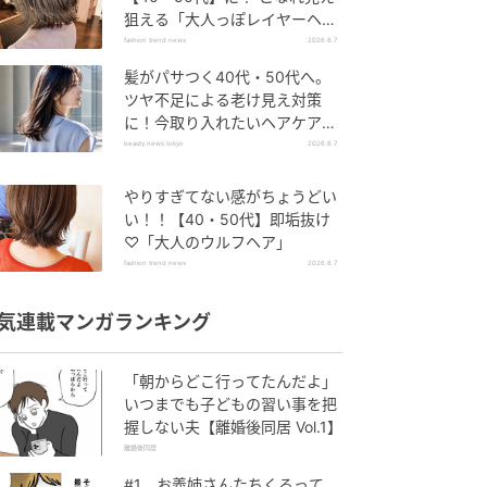
狙える「大人っぽレイヤーヘ
ア」
fashion trend news
2026.8.7
髪がパサつく40代・50代へ。
ツヤ不足による老け見え対策
に！今取り入れたいヘアケア名
品３選
beauty news tokyo
2026.8.7
やりすぎてない感がちょうどい
い！！【40・50代】即垢抜け
♡「大人のウルフヘア」
fashion trend news
2026.8.7
気連載マンガランキング
「朝からどこ行ってたんだよ」
いつまでも子どもの習い事を把
握しない夫【離婚後同居 Vol.1】
離婚後同居
#1 お義姉さんたちくるって、