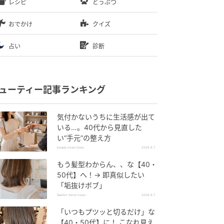
レシピ
どうぶつ
おでかけ
クイズ
占い
診断
ューティー記事ランキング
気付かないうちに生活感が出て
いる…。40代から見直した
い“手元”の整え方
beauty news tokyo
2026.8.7
もう髪型わからん、、な【40・
50代】へ！→ 即真似したい
「垢抜けボブ」
fashion trend news
2026.8.7
「いつもプツッと切るだけ」な
【40・50代】に！ こなれ見え