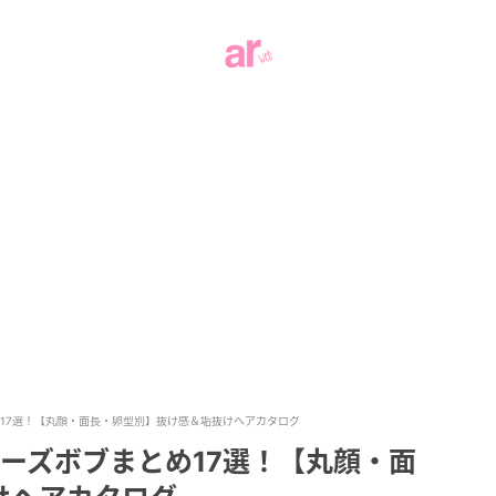
め17選！【丸顔・面長・卵型別】抜け感＆垢抜けヘアカタログ
ニーズボブまとめ17選！【丸顔・面