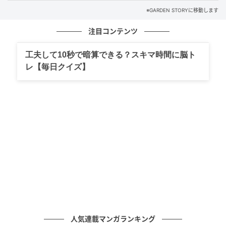
※GARDEN STORYに移動します
注目コンテンツ
工夫して10秒で暗算できる？スキマ時間に脳ト
レ【毎日クイズ】
4月半ばの庭。ラナンキュラス・ラックスやチューリップが満開に。バラや宿
根草の葉も繁り、緑の量感が急激に増えていく。
この季節は植えどきの植物も多く、気持ちはどうして
も“足す”ほうに向かいがちです。でもじつは、それと同
人気連載マンガランキング