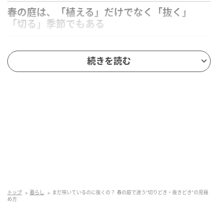
春の庭は、「植える」だけでなく「抜く」
「切る」季節でもある
続きを読む
パンジー、ビオラ、クリスマスローズがメインの3月末の庭。まだ茶色の地面
トップ
暮らし
まだ咲いているのに抜くの？ 春の庭で迷う“切りどき・抜きどき”の見極
が見える。
め方