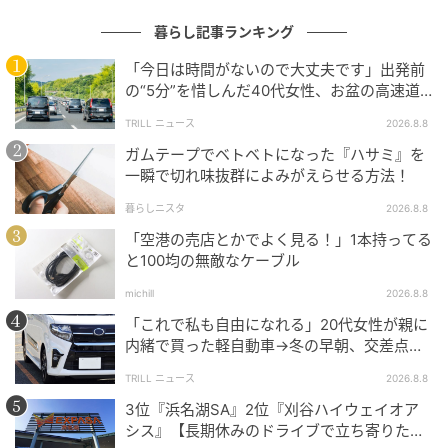
り花がらが出ます。株はどんどん上にも横にも広がっ
暮らし記事ランキング
て、寄せ植えの鉢は少しずつ形が崩れ、気づけばぎゅ
うぎゅうになっていることも少なくありません。咲い
「今日は時間がないので大丈夫です」出発前
ている姿はかわいいだけに、手を入れるべきか迷って
の“5分”を惜しんだ40代女性、お盆の高速道
路で家族旅行の予定が崩れたワケ
しまいます。
TRILL ニュース
2026.8.8
ガムテープでベトベトになった『ハサミ』を
一瞬で切れ味抜群によみがえらせる方法！
暮らしニスタ
2026.8.8
「空港の売店とかでよく見る！」1本持ってる
と100均の無敵なケーブル
michill
2026.8.8
「これで私も自由になれる」20代女性が親に
内緒で買った軽自動車→冬の早朝、交差点で
迎えた“残酷な結末”
TRILL ニュース
2026.8.8
3位『浜名湖SA』2位『刈谷ハイウェイオア
シス』【長期休みのドライブで立ち寄りたい