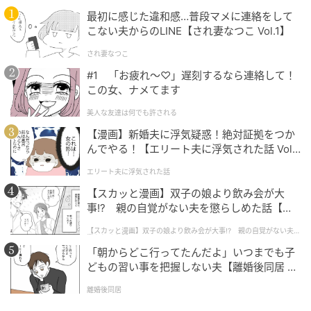
じくらい、「切りどき」「抜きどき」を見極めること
最初に感じた違和感…普段マメに連絡をして
が大事な季節。
こない夫からのLINE【され妻なつこ Vol.1】
され妻なつこ
#1 「お疲れ〜♡」遅刻するなら連絡して！
この女、ナメてます
美人な友達は何でも許される
【漫画】新婚夫に浮気疑惑！絶対証拠をつか
んでやる！【エリート夫に浮気された話 Vol.
1】
エリート夫に浮気された話
【スカッと漫画】双子の娘より飲み会が大
事!? 親の自覚がない夫を懲らしめた話【第1
話】
【スカッと漫画】双子の娘より飲み会が大事!? 親の自覚がない夫を
懲らしめた話
満開のパンジーの間からチューリップの球根が育ち始めている3月末。
「朝からどこ行ってたんだよ」いつまでも子
どもの習い事を把握しない夫【離婚後同居 Vo
たとえば、パンジーやビオラ。春になると本当によく
l.1】
離婚後同居
咲いて、毎日花がらを摘んでも、また翌日にはたっぷ