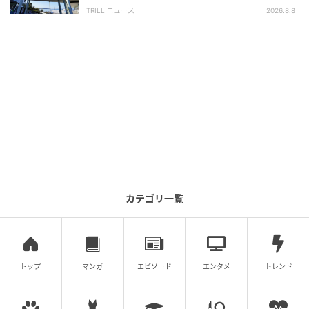
SA・PA】300名が選ぶ1位に「グルメが充
TRILL ニュース
2026.8.8
実」
カテゴリ一覧
約２週間後の上と同じ鉢。主役をチューリップに交代し、パンジーはやや草
姿が乱れ始めた。
トップ
マンガ
エピソード
エンタメ
トレンド
でも、それは花が元気な証拠でもあるので、咲いてい
るのを見ると、なかなか手を入れられません。まだこ