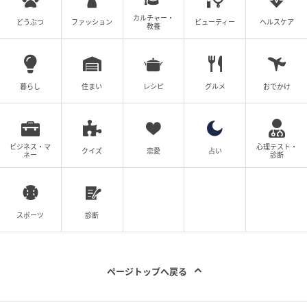
んなに咲いているのに、もう抜くのはもったいないん
カルチャー・
どうぶつ
ファッション
ビューティー
ヘルスケア
じゃないか。そう思ってつい残してしまいたくなりま
教養
す。
暮らし
住まい
レシピ
グルメ
おでかけ
パンジー、ビオラ、クリスマスローズ…惜しい
頃が作業の適期
ビジネス・マ
心理テスト・
クイズ
恋愛
占い
ネー
診断
スポーツ
診断
ページトップへ戻る