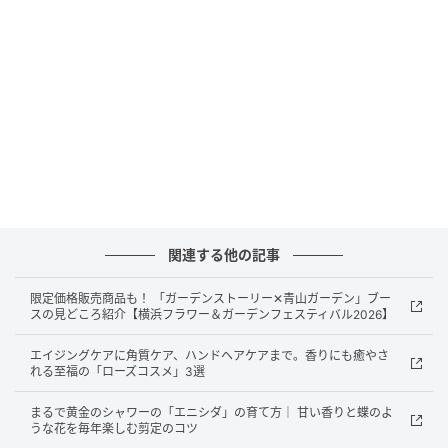
春の庭は、毎日見ていても飽きることがありません。
昨日まで固かったつぼみがふくらみ、今朝には咲いて
いる。葉がぐんと伸び、花が思いがけない場所で光を
受けている。たった2週間で地面の茶色は緑に覆い隠さ
れ、庭に出るたびに景色が変わっていきます。
関連する他の記事
限定価格販売商品も！ 「ガーデンストーリー✕青山ガーデン」ブー
スの見どころ紹介【横浜フラワー＆ガーデンフェスティバル2026】
エイジングケアに角質ケア、ハンドヘアケアまで。香りにも癒やさ
れる至福の「ローズコスメ」3選
まるで黄金のシャワーの「エニシダ」の育て方｜ 甘い香りと蝶のよ
うな花を毎年楽しむ剪定のコツ