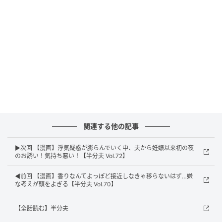
エキサイトニュース
関連する他の記事
▶次回 【漫画】浮気疑惑が膨らんでいく中、夫から妊娠以来初の夜
のお誘い！気持ち悪い！【半分夫 Vol.72】
◀前回 【漫画】香りなんてよっぽど接近しなきゃ移らないはず…嫌
な考えが頭をよぎる【半分夫 Vol.70】
【全話読む】半分夫