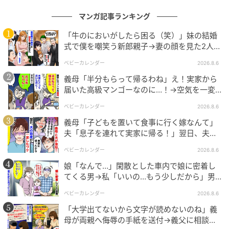
マンガ記事ランキング
「牛のにおいがしたら困る（笑）」妹の結婚
式で僕を嘲笑う新郎親子→妻の顔を見た2人が
絶句したワケ
ベビーカレンダー
2026.8.6
義母「半分もらって帰るわね」え！実家から
届いた高級マンゴーなのに…！→空気を一変
させた4歳娘の痛快な一言とは
ベビーカレンダー
2026.8.6
義母「子どもを置いて食事に行く嫁なんて」
夫「息子を連れて実家に帰る！」翌日、夫が
謝罪してきたワケ
ベビーカレンダー
2026.8.6
エキサイトニュース
娘「なんで…」閑散とした車内で娘に密着し
てくる男→私「いいの…もう少しだから」男
が血相を変え逃げたワケ
ベビーカレンダー
2026.8.6
「大学出てないから文字が読めないのね」義
母が両親へ侮辱の手紙を送付→義父に相談