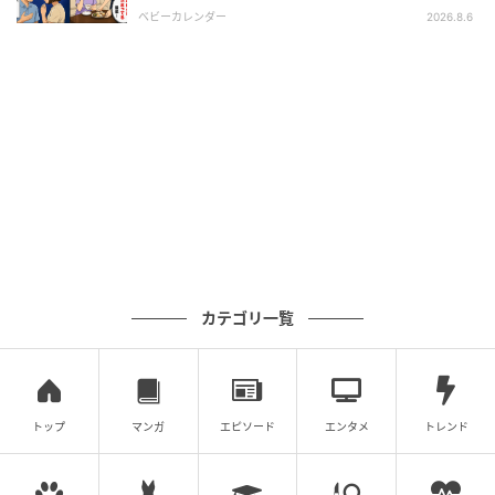
後、訪れた末路とは
ベビーカレンダー
2026.8.6
エキサイトニュース
※次回に続く「半分夫」（全141話）は1日2回更新！
カテゴリ一覧
▶次回 【漫画】浮気疑惑が膨らんでいく中、夫から妊
娠以来初の夜のお誘い！気持ち悪い！【半分夫
Vol.72】
トップ
マンガ
エピソード
エンタメ
トレンド
【全話読む】半分夫