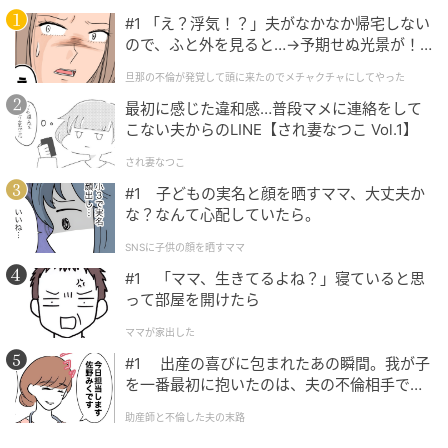
#1 「え？浮気！？」夫がなかなか帰宅しない
エキサイトニュース
ので、ふと外を見ると…→予期せぬ光景が！
｜旦那の不倫が発覚して頭に来たのでメチャ
旦那の不倫が発覚して頭に来たのでメチャクチャにしてやった
クチャにしてやった
最初に感じた違和感…普段マメに連絡をして
こない夫からのLINE【され妻なつこ Vol.1】
され妻なつこ
#1 子どもの実名と顔を晒すママ、大丈夫か
な？なんて心配していたら。
SNSに子供の顔を晒すママ
#1 「ママ、生きてるよね？」寝ていると思
って部屋を開けたら
ママが家出した
#1 出産の喜びに包まれたあの瞬間。我が子
を一番最初に抱いたのは、夫の不倫相手でし
エキサイトニュース
た。
助産師と不倫した夫の末路