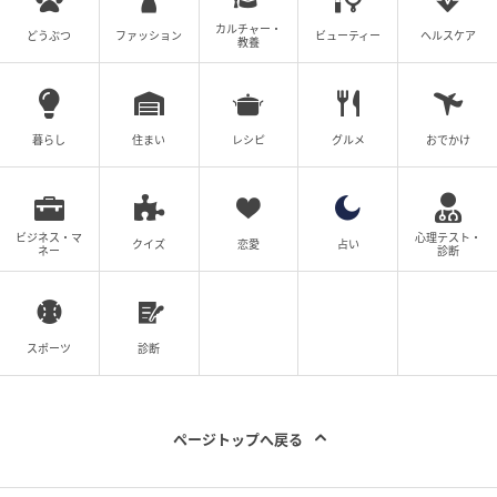
元記事で読む
カルチャー・
どうぶつ
ファッション
ビューティー
ヘルスケア
教養
次の記事
「俺のこと好きなの？」年上教育係の勘違い
発言に唖然 新入社員が直面した恐怖のセク
暮らし
住まい
レシピ
グルメ
おでかけ
ハラ【漫画】
の記事をもっとみる
ビジネス・マ
心理テスト・
クイズ
恋愛
占い
ネー
診断
スポーツ
診断
ページトップへ戻る