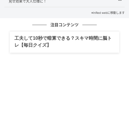
見せ効果で大人仕様に！
「大好きなカプリパンツをオーバーサイズのデニムジ
※InRed webに移動します
ャケットとあわせて、カジュアルに着こなしました。
中に着たキャミとソックスでシアー素材を取り入れ、
注目コンテンツ
抜け感を意識。シューズはボリュームのあるサンダル
を選び、全体のバランスを整えました」
工夫して10秒で暗算できる？スキマ時間に脳ト
（MARTE/saharaブランドマネージャー、SYKIA デザ
レ【毎日クイズ】
イナー三好香織さん）
今回のコーディネイト
デニムジャケット／BITBLUE
キャミソール、キャップ／ともにILANIS
パンツ／EDIT.FOR LULU
シューズ／sahara
ソックス／靴下屋
サングラス／Gentle Monster