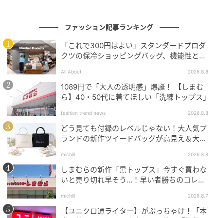
けしています。
X：@InRed_tkj
ファッション記事ランキング
Instagram：@inrededitor
「これで300円はよい」スタンダードプロダ
クツの保冷ショッピングバッグ、機能性とデ
元記事で読む
ザインでネット大絶賛
All About
2026.8.8
次の記事
1089円で「大人の透明感」爆誕！ 【しまむ
ら】40・50代に着てほしい「洗練トップス」
お洒落プロが本気で狙う！2026年春のトレン
ド靴3選
fashion trend news
2026.8.8
どう見ても付録のレベルじゃない！大人気ブ
ランドの新作ツイードバッグが高見え＆大容
の記事をもっとみる
量♡
michill
2026.8.8
しまむらの新作「黒トップス」今すぐ買わな
いと売り切れ早そう…！早い者勝ちのコレ買
いリスト
michill
2026.8.7
【ユニクロ通ライター】がぶっちゃけ！「本