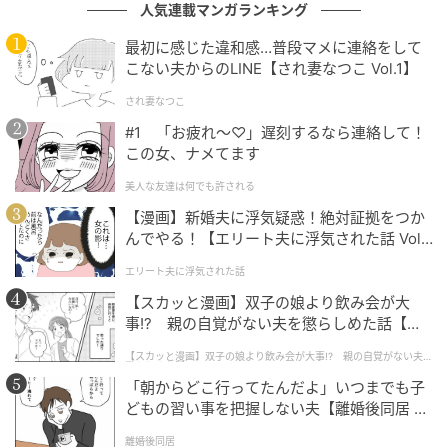
人気連載マンガランキング
Text=Momoyo Yuge
最初に感じた違和感…普段マメに連絡をして
こない夫からのLINE【され妻なつこ Vol.1】
※画像・イラスト・文章の無断転載はご遠慮くださ
い。
され妻なつこ
#1 「お疲れ〜♡」遅刻するなら連絡して！
この女、ナメてます
この記事を書いた人
美人な友達は何でも許される
InRed編集部
【漫画】新婚夫に浮気疑惑！絶対証拠をつか
んでやる！【エリート夫に浮気された話 Vol.
1】
「35歳、ヘルシーに！美しく！ 」をテーマにしている
エリート夫に浮気された話
雑誌『InRed（インレッド）』編集部。 “大人のお洒落
【スカッと漫画】双子の娘より飲み会が大
カジュアル”を軸に、ファッションや美容はもちろん、
事!? 親の自覚がない夫を懲らしめた話【第1
ライフスタイル全般を網羅。公式ウェブサイト
話】
【スカッと漫画】双子の娘より飲み会が大事!? 親の自覚がない夫を
『InRed web』ではライフステージの変化の多い世代
懲らしめた話
「朝からどこ行ってたんだよ」いつまでも子
ならではの、健康、お金・仕事、推し活に関する情報
どもの習い事を把握しない夫【離婚後同居 Vo
を発信。お洒落で楽しい毎日に役に立つヒントをお届
l.1】
離婚後同居