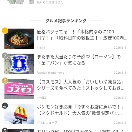
私たちの連絡係さん
イケアは世界中で年間14億個ものミートボールを販売
している。今回のメニュー変更は一見小さく見えるか
グルメ記事ランキング
もしれないが、ブランドにとっては極めて大きな転換
価格バグってる…！「本格的なのに100
点だ。広大なイケアの店舗という「迷路」を歩き回る
円？！」「給料日前の救世主！」激安100均
際に、この新作サブが最高のエネルギー源となり、シ
グルメ
michill
2026.8.5
ョッピングをより一層楽しいものにしてくれるだろ
またまた大当たりの予感♡【ローソン】の
う。
「菓子パン」が気になる
元記事で読む
fashion trend news
2026.8.5
【コスモス】大人気の「おいしい冷凍食品」
次の記事
シリーズを食べてみた！ストックしておきた
くなる美味しさ
「スタバは太る」はもう古い？ ダイエット講
4MEEE
2026.8.4
師も通う、罪悪感ゼロで楽しめる“痩せカスタ
ポケモン好き必見「今すぐお店に急いで！」
ム”と神メニュー8選
【マクドナルド】大人気の“数量限定バッ
グ”、諦めないで！今ならまだ買えるか
TRILL ニュース
2026.8.5
の記事をもっとみる
も…！？
ドリンク代＋150円で大満足！「喫茶室ルノ