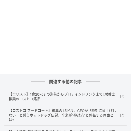
ム、そしてアクセントのピクルスをサンド。スウェー
デンでおなじみの味わいに、英国流のランチタイムの
ひねりを加えた一品だ。
関連する他の記事
【全リスト】1食20kcalの海苔からプロテインドリンクまで! 栄養士
推奨のコストコ銘品
【コストコ フードコート】驚異の1.5ドル。CEOが「絶対に値上げし
ない」と誓うホットドッグ伝説。全米が“神対応”と熱狂する理由と
は?