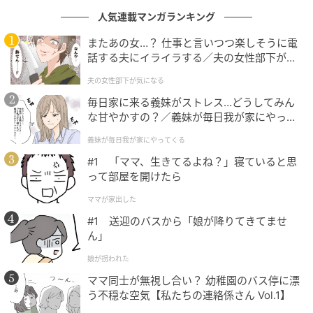
ただし、一つだけ注意点がある。これは3月9日から4
人気連載マンガランキング
月30日までの期間限定発売ということだ。「一度なく
なったら終わり」という、まさに今しか味わえない特
またあの女…？ 仕事と言いつつ楽しそうに電
話する夫にイライラする／夫の女性部下が気
別な機会となっている。
になる（1）【夫婦の危機 まんが】
夫の女性部下が気になる
毎日家に来る義妹がストレス…どうしてみん
な甘やかすの？／義妹が毎日我が家にやって
くる（1）【義父母がシンドイんです！ まん
義妹が毎日我が家にやってくる
が】
#1 「ママ、生きてるよね？」寝ていると思
って部屋を開けたら
ママが家出した
#1 送迎のバスから「娘が降りてきてませ
ん」
IKEA
娘が拐われた
ママ同士が無視し合い？ 幼稚園のバス停に漂
迷路のような店内巡りを楽しくする「最強の
う不穏な空気【私たちの連絡係さん Vol.1】
燃料」