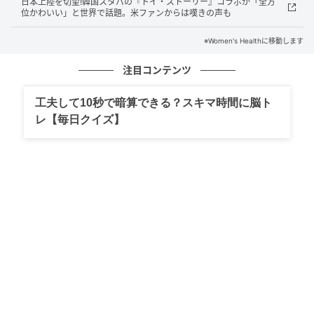
日本上陸を切望!韓国スタバの『トイ・ストーリー』コラボが「全方
位かわいい」と世界で話題。米ファンからは嘆きの声も
※Women's Healthに移動します
IKEA
注目コンテンツ
驚きの低価格！ 物価高の中で光る「約182
工夫して10秒で暗算できる？スキマ時間に脳ト
円」の衝撃
レ【毎日クイズ】
イケアは今回、ナイフとフォークを置いて、看板メニ
ューを外出先でも楽しめる「持ち歩きフード」として
提案している。ランチ代が6ポンド（約1,152円）を超
えることも珍しくない昨今の物価高において、この価
格設定は非常に嬉しいニュースだ。
英国のイケア・ファミリー会員（入会金無料）であれ
ば、このミートボール・サブはわずか95ペンス（約
182円）で購入可能。英国内の全店舗で展開される。