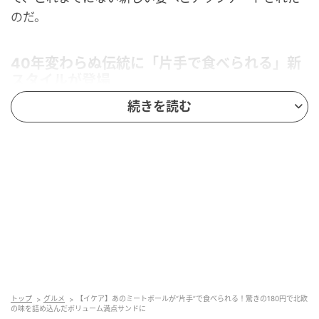
のだ。
40年変わらぬ伝統に「片手で食べられる」新
スタイルが登場
続きを読む
2026年3月9日の「ナショナル・ミートボール・デー」
に合わせて英国で発売されたのは、イケア史上初とな
る「ミートボール・サブ（Meatball Sub）」だ。数十
年にわたりイケアのカフェ体験の定番だったクラシッ
クな一皿を、遊び心たっぷりに再構築したメニューと
なっている。
最大の特徴は、あの有名なミートボールがお皿を飛び
出し、手軽なスナック感覚で楽しめるようになったこ
と。ふんわりとしたパンの中に、ジューシーなミート
トップ
グルメ
【イケア】あのミートボールが“片手”で食べられる！驚きの180円で北欧
ボール、甘酸っぱいリンゴンベリー（コケモモ）ジャ
の味を詰め込んだボリューム満点サンドに