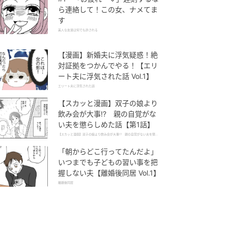
ら連絡して！この女、ナメてま
す
美人な友達は何でも許される
【漫画】新婚夫に浮気疑惑！絶
対証拠をつかんでやる！【エリ
ート夫に浮気された話 Vol.1】
エリート夫に浮気された話
【スカッと漫画】双子の娘より
飲み会が大事!? 親の自覚がな
い夫を懲らしめた話【第1話】
【スカッと漫画】双子の娘より飲み会が大事!? 親の自覚がない夫を懲ら
しめた話
「朝からどこ行ってたんだよ」
いつまでも子どもの習い事を把
握しない夫【離婚後同居 Vol.1】
離婚後同居