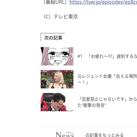
［番組URL］
https://tver.jp/episodes/ep8
（C）テレビ東京
次の記事
#1 「お疲れ〜♡」遅刻する
元レジェンド女優「会える場所
ー！」
「恋愛禁止じゃないです」か
た“衝撃の発言”
の記事をもっとみる