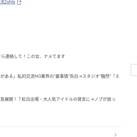
zc82xhb
なら連絡して！この女、ナメてます
がある」私的交流NG業界の“裏事情”告白→スタジオ“騒然”「え
ら急展開！？紅白出場・大人気アイドルの発言に→ノブが放っ