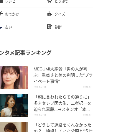
レシピ
どうぶつ
おでかけ
クイズ
占い
診断
ンタメ記事ランキング
MEGUMI大絶賛「男の人が喜
ぶ」重盛さと美の判明した“プラ
イベート事情”
TRILL ニュース
2026.8.7
「親に言われたらその通りに」
多才セレブ医大生、二者択一を
迫られ葛藤…→スタジオ「本当
に正解がない」
TRILL ニュース
2026.8.7
「どうして連絡をくれなかった
の？」絶縁していた父親と“５年