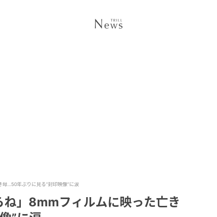
母…50年ぶりに見る“封印映像”に涙
らね」8mmフィルムに映った亡き