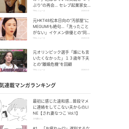
ぶり”の再会… セレブ起業家女
性、思わぬ展開に涙
TRILL ニュース
2026.8.8
元HKT48松本日向の“汚部屋”に
MEGUMIも絶句…「洗ったこと
がない」イケメン俳優との“同
棲”の結末とは
TRILL ニュース
2026.8.8
元オリンピック選手「誰にも言
いたくなかった」１３歳年下夫
との“離婚危機”を回顧
TRILL ニュース
2026.8.5
気連載マンガランキング
最初に感じた違和感…普段マメ
に連絡をしてこない夫からのLI
NE【され妻なつこ Vol.1】
され妻なつこ
#1 「お疲れ〜♡」遅刻するな