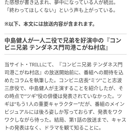
た感想が書き込まれ、夢中になっている人が続出。
「終わってほしくない」という声も上がっている。
※以下、本文には放送内容が含まれます。
中島健人が一人二役で兄弟を好演中の『コン
ビニ兄弟 テンダネス門司港こがね村店』
当サイト・TRILLにて、『コンビニ兄弟 テンダネス門
司港こがね村店』の放送開始前に、番組への期待を込
めたコラムを執筆した。コンビニ店長“ミツ”こと志波
三彦役で、中島健人が主演することを紹介したが、そ
の時点で“ツギ”役の俳優は発表されていなかった。ツ
ギは“もう1人の重要キャラクター”だが、番組のメイン
ビジュアルには後ろ姿しか写っておらず、発表をワク
ワクしながら待った。結局、第1話の放送まで、キャス
トの発表はなく、ドラマを観て知ることに。