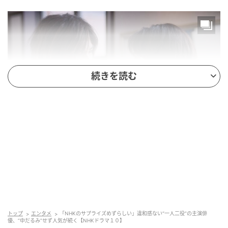
続きを読む
ドラマ10『コンビニ兄弟 テンダネス門司港こがね村店』5月26日放送回より
(C)NHK
なんと、中島が一人二役でミツとツギを演じていると
知り、この“サプライズ情報解禁”には「やられた！」
と、大きな喜びに満たされた。SNSでも大盛り上がり
となり、「NHKのサプライズめずらしい」「同一人物
トップ
エンタメ
「NHKのサプライズめずらしい」違和感ない“一人二役”の主演俳
優、“中だるみ”せず人気が続く【NHKドラマ１０】
とは思えない」「一人二役に全く違和感ないのがすご