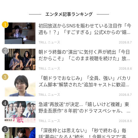
楽しみでたまらない。
エンタメ記事ランキング
さらに、後半のドラマを彩る新キャストが発表された
が、その中でも、大ヒット映画『侍タイムスリッパ
初回放送からSNSを賑わせている注目作「今
週も！？」「すごすぎる」公式Xからの“嬉し
ー』で人気を博した沙倉ゆうのの出演は見逃せない。
い報告”に視聴者歓喜【土曜ドラマ】
彼女が演じる永田由美は、不機嫌な姑や亭主関白な
TRILL ニュース
2026.8.7
夫、思春期の娘の世話に追われている女性だという。
朝ドラ終盤の“演出”に気付く声が続出「今日
由美が抱える悩みや問題を、ミツとツギはどんなふう
だからこそ」「このまま視聴を続けた」放送
日に重ねた“意味”
に解決するのか…？ そこには、またきっと心が震える
TRILL ニュース
2026.8.6
ような感動が訪れると期待している。
「朝ドラでおなじみ」「全員、強い」バカリ
ズム脚本“解禁された”追加キャストに歓迎の
声！新【NHK連続テレビ小説】
TRILL ニュース
2026.8.7
急遽“再放送”が決定…「嬉しいけど複雑」東
野圭吾原作“８年前”のドラマスペシャル、 放
送内容“変更”に反響
TRILL ニュース
2026.8.6
「深夜枠とは思えない」「秒で終わる」毎
話“夢中になる人”続出…！今期ドラマで“高評