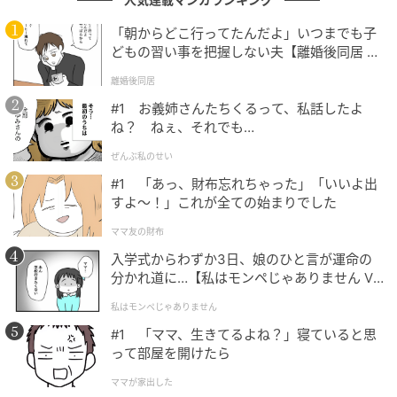
「朝からどこ行ってたんだよ」いつまでも子
悩みを解決する糸口となり感動をもたらすコ
どもの習い事を把握しない夫【離婚後同居 Vo
ンビニの食べ物
l.1】
離婚後同居
#1 お義姉さんたちくるって、私話したよ
『コンビニ兄弟 テンダネス門司港こがね村店』は、基
ね？ ねぇ、それでも…
本的に1話完結方式で、毎回生じる登場人物の悩みやト
ぜんぶ私のせい
ラブルが、ミツとツギによって解決されていく。同時
#1 「あっ、財布忘れちゃった」「いいよ出
に、ドラマ全体を通して、ミツやツギの“謎めいた背
すよ〜！」これが全ての始まりでした
景”が少しずつ紐解かれていくのも見どころ。
ママ友の財布
第5話までに、志波家には樹恵琉（嵐莉菜）という末っ
入学式からわずか3日、娘のひと言が運命の
分かれ道に…【私はモンペじゃありません Vo
子の妹がいることが描かれた。今後は、長男の一彦
l.1】
（加藤シゲアキ）が登場することが発表されている。
私はモンペじゃありません
公式サイトによると、一彦は“達観した仙人のような雰
#1 「ママ、生きてるよね？」寝ていると思
囲気”とのこと。“天下無敵の美少女”樹恵琉や、一彦
って部屋を開けたら
が、ミツとツギの物語にどのように絡んでくるのか、
ママが家出した