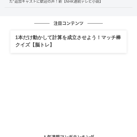
た”追加キャストに歓迎の声！新【NHK連続テレビ小説】
注目コンテンツ
1本だけ動かして計算を成立させよう！マッチ棒
クイズ【脳トレ】
ドラマ10『コンビニ兄弟 テンダネス門司港こがね村店』5月12日放送回より
(C)NHK
制作統括の山本敏彦は、中島のキラキラしたアイドル
性と、ワイルドな一面が共存していることに気づき、
一人二役をオファーしたという。中島もこの試みを面
白いと思い、快諾したそうで、彼がミツとツギに扮す
ることが実現。撮影中は、何回も衣裳やメイク替えが
あるため、中島の負担は大きいが、彼の快演は視聴者
を大いに楽しませている。
人気連載マンガランキング