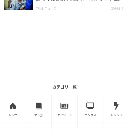
価”が続く【カンテレ夏ドラマ】
TRILL ニュース
2026.8.5
ドラマ10『コンビニ兄弟 テンダネス門司港こがね村店』5月5日放送回より
(C)NHK
冒頭で、「毎回いい話で泣いてしまう」という感想を
取り上げたが、本当にそのとおりで、涙なくしては観
られないエピソードが多いと思う。舞台となっている
コンビニ“テンダネス”には、広めのイートインスペース
があり、買ったものを電子レンジやオーブントースタ
ーで温めて食べることができる。ツギは、肉まんにと
ろけるチーズをのせて焼いたり、おでんの残り汁でス
カテゴリ一覧
ープカレー風にしたりなど、彼のオリジナル“アレンジ
レシピ”は、悩める人の心を溶かす作用がある。ミツ
も、何かを抱えていそうな客に声を掛け、お勧めした
トップ
マンガ
エピソード
エンタメ
トレンド
い商品を差し出し、問題解決に貢献している。