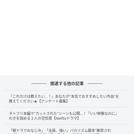
い」など驚きと絶賛コメントが並んだ。その後、エピ
ソードが進むうちに、ミツもツギも人気が急上昇！
「どっちも優しくて好き」「どちらのケンティーも良
すぎる」「この兄弟にずっと会いたい」など、中だる
みすることなく、番組人気が保たれている模様だ。
アイドルのようなビジュアルで、コンビニを訪れる客
に愛を注ぐ、フェロモンだだ洩れの店長・ミツ。一
方、ツギこと志波二彦は、髪はボサボサで無精ひ
げ、“なんでも野郎”のロゴ入りのつなぎを着ている、野
関連する他の記事
性味あふれる風貌の男性。対照的に見える兄弟だが、2
人とも思いやりがあり、困っている人に手を差し伸べ
「これだけは教えたい…！」あなたが“本気でおすすめしたい作品”を
る、優しい人物だ。中島は、正反対のタイプの2人のキ
教えてください🔥【アンケート募集】
ャラクターを見事に体現している。
ネトフリ本編で“カットされた”シーンも公開…！「いい映像なのに」
わきを固める２人の空気感【Netflixドラマ】
「朝ドラでおなじみ」「全員、強い」バカリズム脚本“解禁され