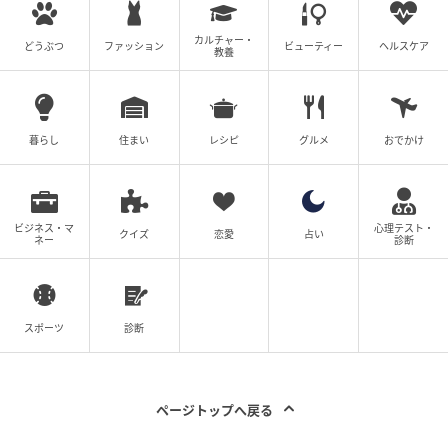
主に食べ物が解決の糸口となる本作は、観ているだけ
で気持ちがほぐれ、心が温まる。こんなコンビニがあ
カルチャー・
どうぶつ
ファッション
ビューティー
ヘルスケア
教養
ったら行ってみたいと思いながら、毎回、後半の展開
にグッと来て、自然と涙が流れるのだ。
暮らし
住まい
レシピ
グルメ
おでかけ
加藤シゲアキが演じる長男・一彦が存在感を
発揮
ビジネス・マ
心理テスト・
クイズ
恋愛
占い
ネー
診断
たくさんの感動をもらえる『コンビニ兄弟 テンダネス
門司港こがね村店』だが、後半には“コメディ回”も登
場するという。それは、橋本マナミが演じる“成仏でき
ない幽霊”乾一子がミツに取り憑き、大騒ぎになるエピ
スポーツ
診断
ソードだ。一彦が、除霊騒動で存在感を発揮するとい
うことから、期待が高まる。
ページトップへ戻る
そして、後半に明かされる、ミツに関する“最大の謎”。