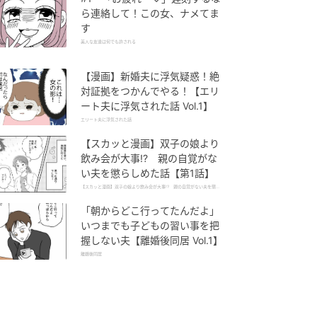
ら連絡して！この女、ナメてま
す
美人な友達は何でも許される
【漫画】新婚夫に浮気疑惑！絶
対証拠をつかんでやる！【エリ
ート夫に浮気された話 Vol.1】
エリート夫に浮気された話
【スカッと漫画】双子の娘より
飲み会が大事!? 親の自覚がな
い夫を懲らしめた話【第1話】
【スカッと漫画】双子の娘より飲み会が大事!? 親の自覚がない夫を懲ら
しめた話
「朝からどこ行ってたんだよ」
いつまでも子どもの習い事を把
握しない夫【離婚後同居 Vol.1】
離婚後同居