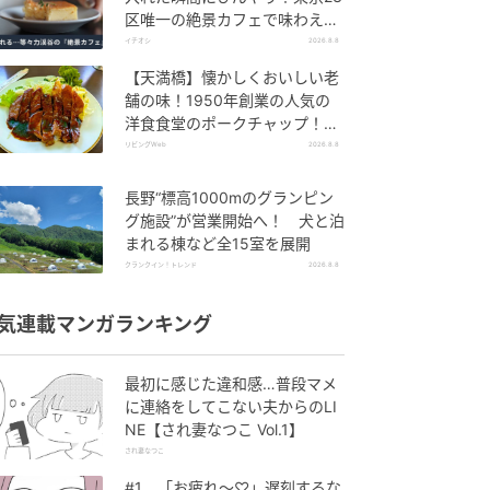
区唯一の絶景カフェで味わえる
本格コーヒー
イチオシ
2026.8.8
【天満橋】懐かしくおいしい老
舗の味！1950年創業の人気の
洋食食堂のポークチャップ！
「グリル ABC」
リビングWeb
2026.8.8
長野“標高1000mのグランピン
グ施設”が営業開始へ！ 犬と泊
まれる棟など全15室を展開
クランクイン！トレンド
2026.8.8
気連載マンガランキング
最初に感じた違和感…普段マメ
に連絡をしてこない夫からのLI
NE【され妻なつこ Vol.1】
され妻なつこ
#1 「お疲れ〜♡」遅刻するな