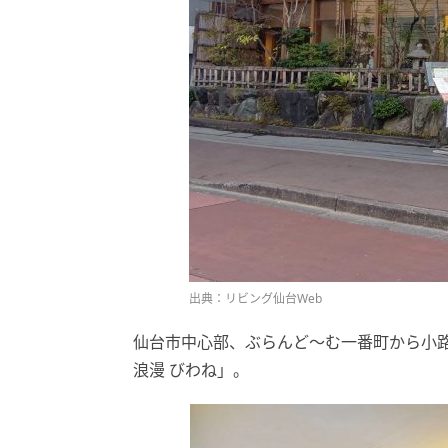
出典：リビング仙台Web
仙台市中心部、ぶらんど〜む一番町から小
浪漫 びわね」。