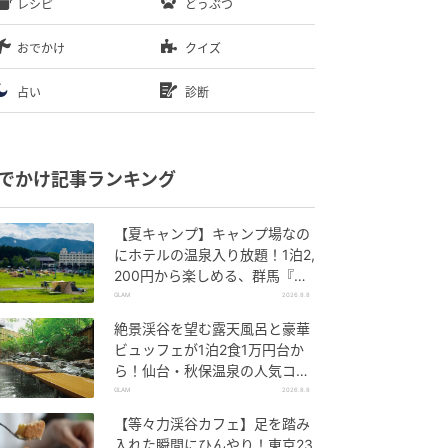
レシピ
どうぶつ
おでかけ
クイズ
占い
診断
でかけ記事ランキング
【夏キャンプ】キャンプ場なの
にホテルの温泉入り放題！1泊2,
200円から楽しめる、群馬『サ
ンバードキャンプガーデン』
GLAM
2026.8.8
絶景渓谷を望む露天風呂と豪華
ビュッフェが1泊2食1万円台か
ら！仙台・秋保温泉の人気コス
パ宿『秋保グランドホテル』
GLAM
2026.8.8
【等々力渓谷カフェ】足を踏み
入れた瞬間にひんやり！東京23