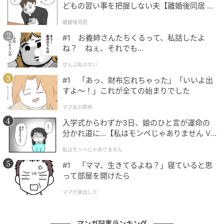
どもの習い事を把握しない夫【離婚後同居 Vo
ベビーカレンダー
l.1】
離婚後同居
#1 お義姉さんたちくるって、私話したよ
ね？ ねぇ、それでも…
ぜんぶ私のせい
#1 「あっ、財布忘れちゃった」「いいよ出
すよ〜！」これが全ての始まりでした
ママ友の財布
入学式からわずか3日、娘のひと言が運命の
分かれ道に…【私はモンペじゃありません Vo
l.1】
私はモンペじゃありません
#1 「ママ、生きてるよね？」寝ていると思
ベビーカレンダー
って部屋を開けたら
ママが家出した
マンガ記事ランキング