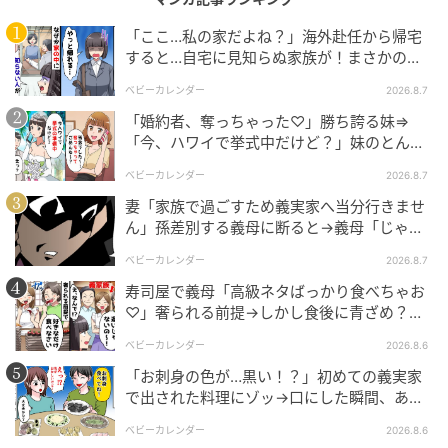
「ここ…私の家だよね？」海外赴任から帰宅
すると…自宅に見知らぬ家族が！まさかの真
相とは！？
ベビーカレンダー
2026.8.7
「婚約者、奪っちゃった♡」勝ち誇る妹⇒
「今、ハワイで挙式中だけど？」妹のとんで
もない勘違いとは
ベビーカレンダー
2026.8.7
妻「家族で過ごすため義実家へ当分行きませ
ベビーカレンダー
ん」孫差別する義母に断ると→義母「じゃ
あ、私は…」妻絶句＜こどおじ義兄＞
ベビーカレンダー
2026.8.7
寿司屋で義母「高級ネタばっかり食べちゃお
♡」奢られる前提→しかし食後に青ざめ？通
報され警察沙汰！
ベビーカレンダー
2026.8.6
「お刺身の色が…黒い！？」初めての義実家
で出された料理にゾッ→口にした瞬間、あ
然！刺身の正体は
ベビーカレンダー
2026.8.6