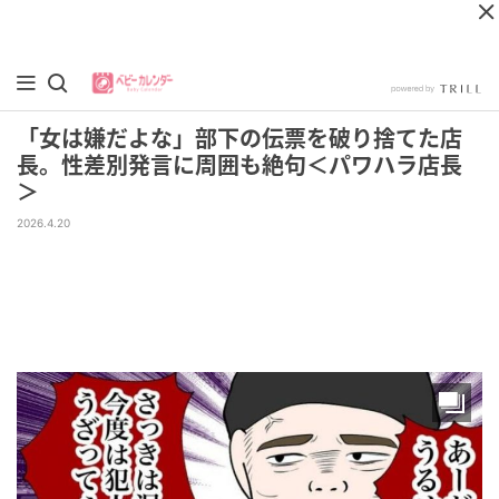
「女は嫌だよな」部下の伝票を破り捨てた店
長。性差別発言に周囲も絶句＜パワハラ店長
＞
2026.4.20