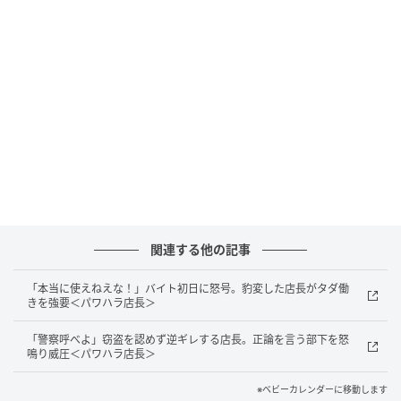
ベビーカレンダー
関連する他の記事
「本当に使えねえな！」バイト初日に怒号。豹変した店長がタダ働
きを強要＜パワハラ店長＞
「警察呼べよ」窃盗を認めず逆ギレする店長。正論を言う部下を怒
鳴り威圧＜パワハラ店長＞
※ベビーカレンダーに移動します