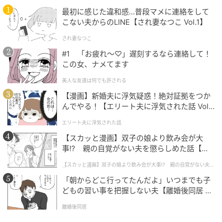
清潔感漂うラベンダーブラウンのストレート
最初に感じた違和感…普段マメに連絡をして
ウルフ
こない夫からのLINE【され妻なつこ Vol.1】
され妻なつこ
#1 「お疲れ〜♡」遅刻するなら連絡して！
この女、ナメてます
美人な友達は何でも許される
【漫画】新婚夫に浮気疑惑！絶対証拠をつか
んでやる！【エリート夫に浮気された話 Vol.
1】
エリート夫に浮気された話
【スカッと漫画】双子の娘より飲み会が大
事!? 親の自覚がない夫を懲らしめた話【第1
話】
【スカッと漫画】双子の娘より飲み会が大事!? 親の自覚がない夫を
懲らしめた話
「朝からどこ行ってたんだよ」いつまでも子
どもの習い事を把握しない夫【離婚後同居 Vo
l.1】
離婚後同居