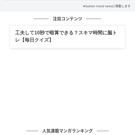
※fashion trend newsに移動します
注目コンテンツ
工夫して10秒で暗算できる？スキマ時間に脳ト
レ【毎日クイズ】
出典：Instagram
柔らかなミルクティカラーで彩られた、シルエットの
きれいなプチウルフボブです。トップをふんわりと内
側へ入れ、ベースはくびれを作ってから外ハネに整え
ています。トップの自然な動きはそのままに全体のま
とまりをキープした、品のある仕上がりが目を惹くデ
ザインです。
人気連載マンガランキング