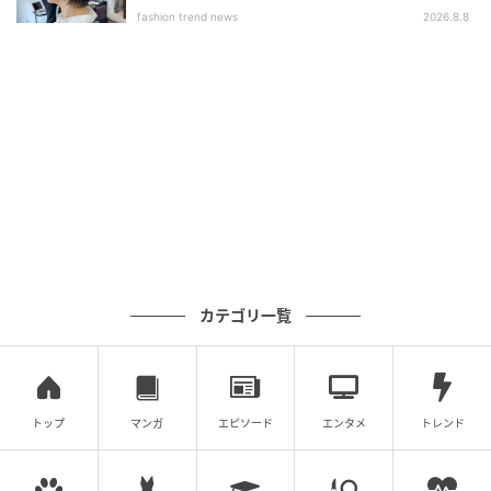
ブ」
メリハリと柔らかさが共存するプチウルフボ
fashion trend news
2026.8.8
ブ
カテゴリ一覧
トップ
マンガ
エピソード
エンタメ
トレンド