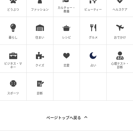
カルチャー・
どうぶつ
ファッション
ビューティー
ヘルスケア
教養
暮らし
住まい
レシピ
グルメ
おでかけ
出典：Instagram
まろやかなブラウンカラーで染め上げた、メリハリの
ビジネス・マ
心理テスト・
クイズ
恋愛
占い
ネー
診断
あるプチウルフボブです。トップを一度ふんわりと膨
らませてから内へ入れることで、柔らかな印象を引き
出しています。ベースはしっかりとくびれさせてから
スポーツ
診断
外ハネにしており、女性らしい曲線美が際立つシルエ
ットが魅力的です。
※本文中の画像は投稿主様より掲載許諾をいただいて
ページトップへ戻る
います。