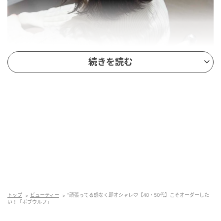
続きを読む
出典：Instagram
顔まわりと表面にたっぷりと動きをつけた、ダークト
ーンのウルフボブです。トップはふんわりと内側へ流
し、ベースの毛先を外ハネにすることで美しいひし形
のシルエットに。暗めのカラーでもほどよいくすみが
あるので重く見えず、洗練された大人の余裕を演出し
トップ
ビューティー
"頑張ってる感なく即オシャレ♡【40・50代】こそオーダーした
い！「ボブウルフ」
ています。