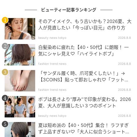
ビューティー記事ランキング
そのアイメイク、もう古いかも？2026夏、大
人が見直したい「今っぽい目元」の作り方
beauty news tokyo
2026.8.8
白髪染めに疲れた【40・50代】に朗報！ 一
気にシャレ見え♡「ハイライトボブ」
出典：Instagram
fashion trend news
2026.8.8
「サンダル履く時、爪可愛くしたい！」→
ストレートタッチで仕上げられた、ラベンダーブラウ
【3COINS】貼って即おしゃれ♡「フット用
ンの小顔ボブウルフ。トップを長めにカットして首元
ネイルチップ」
fashion trend news
2026.8.8
で内側へ入れ、ベースを外ハネにすることでナチュラ
ボブは長さより“厚み”で印象が変わる。2026
ルなくびれを生み出しています。落ち着いたフォルム
夏、大人が意識したい３つのポイント
で清潔感があるので、初めてウルフスタイルに挑戦す
beauty news tokyo
2026.8.8
る人にも取り入れやすい髪型です。
夏は短め派の【40・50代】集合！ ラフすぎ
ず上品すぎない♡「大人に似合うショートボ