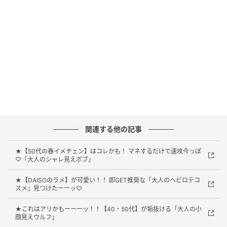
まとまりを意識したミルクティカラーのプチ
ウルフ
関連する他の記事
★【50代の春イメチェン】はコレかも！ マネするだけで速攻今っぽ
♡「大人のシャレ見えボブ」
★【DAISOのラメ】が可愛い！！ 即GET推奨な「大人のヘビロテコ
スメ」見つけたーーッ♡
★これはアリかもーーーッ！！【40・50代】が垢抜ける「大人の小
顔見えウルフ」