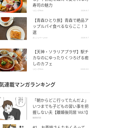
寿司の魅力
リビングWeb
2026.8.7
【青森ひとり旅】青森で絶品ア
ップルパイ食べるならここ！3
選
オレンジページnet
2026.8.7
【天神・ソラリアプラザ】駅チ
カなのにゆったりくつろげる癒
しのカフェ
リビングWeb
2026.8.6
気連載マンガランキング
「朝からどこ行ってたんだよ」
いつまでも子どもの習い事を把
握しない夫【離婚後同居 Vol.1】
離婚後同居
#1 お義姉さんたちくるって、