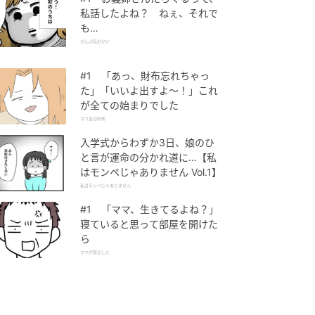
私話したよね？ ねぇ、それで
も…
ぜんぶ私のせい
#1 「あっ、財布忘れちゃっ
た」「いいよ出すよ〜！」これ
が全ての始まりでした
ママ友の財布
入学式からわずか3日、娘のひ
と言が運命の分かれ道に…【私
はモンペじゃありません Vol.1】
私はモンペじゃありません
#1 「ママ、生きてるよね？」
寝ていると思って部屋を開けた
ら
ママが家出した