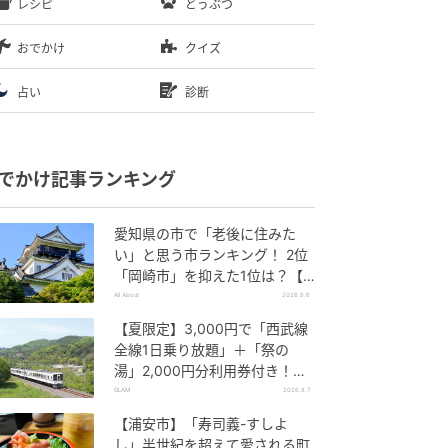
レシピ
どうぶつ
おでかけ
クイズ
占い
診断
でかけ記事ランキング
愛知県の市で「老後に住みた
い」と思う市ランキング！ 2位
「岡崎市」を抑えた1位は？【2
026年調査】
All About
2026.8.6
【夏限定】3,000円で「西武線
全線1日乗り放題」＋「祭の
湯」2,000円分利用券付き！
『秩父 夏のおでかけきっぷ』で
GLAM
2026.8.7
お得に秩父観光
【浦安市】「寿司義-すしよ
し」半世紀を超えて愛される町