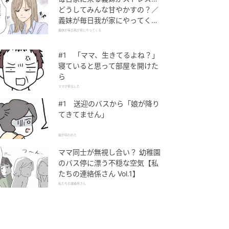
どうしてみんな甘やかすの？／
義妹が毎日我が家にやってくる
（1）【義父母がシンドイんで
義妹が毎日我が家にやってくる
す！ まんが】
#1 「ママ、生きてるよね？」
寝ていると思って部屋を開けた
ら
ママが家出した
#1 送迎のバスから「娘が降り
てきてません」
娘が拐われた
ママ同士が無視し合い？ 幼稚園
のバス停に漂う不穏な空気【私
たちの連絡係さん Vol.1】
私たちの連絡係さん