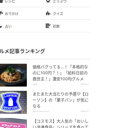
レシピ
どうぶつ
おでかけ
クイズ
占い
診断
ルメ記事ランキング
価格バグってる…！「本格的な
のに100円？！」「給料日前の
救世主！」激安100均グルメ
michill
2026.8.5
またまた大当たりの予感♡【ロ
ーソン】の「菓子パン」が気に
なる
fashion trend news
2026.8.5
【コスモス】大人気の「おいし
い冷凍食品」シリーズを食べて