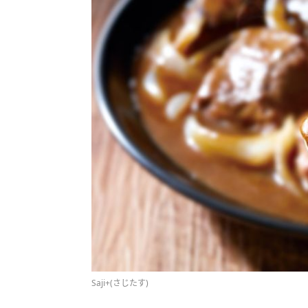
Saji+(さじたす)