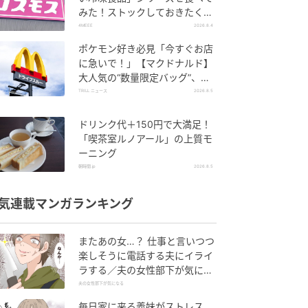
みた！ストックしておきたくな
る美味しさ
4MEEE
2026.8.4
ポケモン好き必見「今すぐお店
に急いで！」【マクドナルド】
大人気の“数量限定バッグ”、諦
めないで！今ならまだ買えるか
TRILL ニュース
2026.8.5
も…！？
ドリンク代＋150円で大満足！
「喫茶室ルノアール」の上質モ
ーニング
朝時間.jp
2026.8.5
気連載マンガランキング
またあの女…？ 仕事と言いつつ
楽しそうに電話する夫にイライ
ラする／夫の女性部下が気にな
る（1）【夫婦の危機 まんが】
夫の女性部下が気になる
毎日家に来る義妹がストレス…