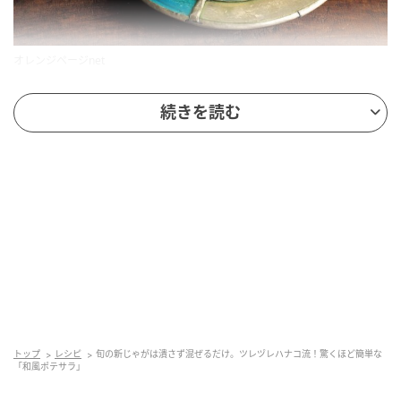
オレンジページnet
材料（2人分）
続きを読む
新じゃがいも（大）……2個（約260g）
きゅうり……1/2本
玉ねぎ……1/4個（約50g）
青じその葉……4枚
ゆで卵……1個
梅肉（塩分13％の梅干しを包丁でたたいたもの）……
トップ
レシピ
旬の新じゃがは潰さず混ぜるだけ。ツレヅレハナコ流！驚くほど簡単な
「和風ポテサラ」
小さじ2