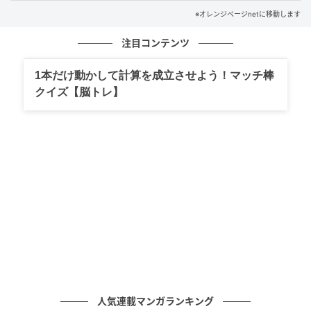
※オレンジページnetに移動します
注目コンテンツ
1本だけ動かして計算を成立させよう！マッチ棒
クイズ【脳トレ】
オレンジページnet
（2）きゅうりは薄い小口切りにして塩をまぶし、10
人気連載マンガランキング