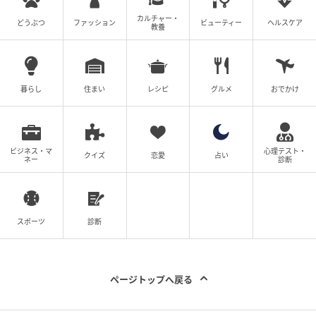
ツレヅレハナコ
カルチャー・
どうぶつ
ファッション
ビューティー
ヘルスケア
教養
料理家・文筆家
食と旅と酒をこよなく愛する文筆家・料理研究家。多
暮らし
住まい
レシピ
グルメ
おでかけ
くの雑誌や書籍、WEBでレシピの提案やエッセイなど
を寄稿するほか、イベントや料理講座などでも活躍
中。食や日常を綴るSNSも人気。オリジナル揚げ鍋や
ビジネス・マ
心理テスト・
調理バッド、食器など商品プロデュースも手掛けてい
クイズ
恋愛
占い
ネー
診断
る。
詳細はこちら
スポーツ
診断
元記事で読む
次の記事
ページトップへ戻る
脱マンネリ！新玉とスナップえんどうで『春