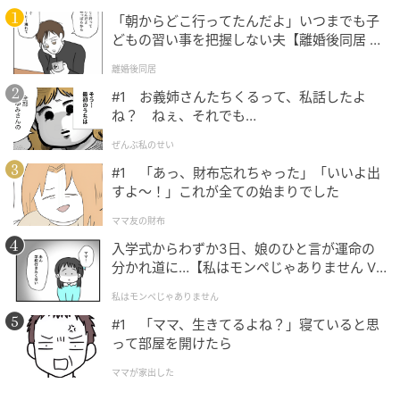
分ほどおいて手で水けを絞る。玉ねぎは縦に薄切りに
「朝からどこ行ってたんだよ」いつまでも子
して水にさらし、ペーパータオルに包んで水けを取
どもの習い事を把握しない夫【離婚後同居 Vo
l.1】
る。青じそは軸を除いて一口大にちぎり、ゆで卵は殻
離婚後同居
をむいて横半分に切る。
#1 お義姉さんたちくるって、私話したよ
ね？ ねぇ、それでも…
（3）器にじゃがいも、きゅうり、玉ねぎ、しそ、ゆで
ぜんぶ私のせい
卵を盛り合わせる。マヨネーズを添えて梅肉をのせ、
#1 「あっ、財布忘れちゃった」「いいよ出
卓上で混ぜていただく。
すよ〜！」これが全ての始まりでした
ママ友の財布
入学式からわずか3日、娘のひと言が運命の
分かれ道に…【私はモンペじゃありません Vo
l.1】
私はモンペじゃありません
#1 「ママ、生きてるよね？」寝ていると思
って部屋を開けたら
ママが家出した