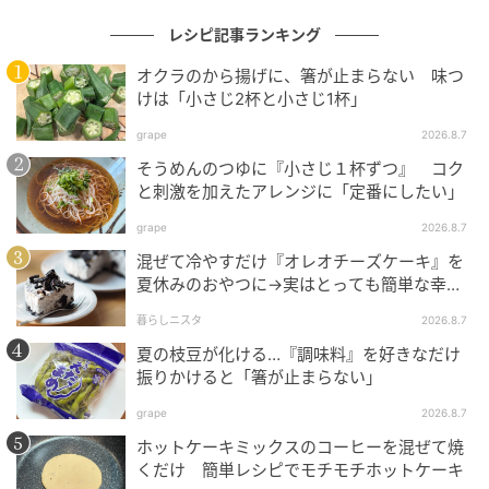
レシピ記事ランキング
オクラのから揚げに、箸が止まらない 味つ
けは「小さじ2杯と小さじ1杯」
grape
2026.8.7
そうめんのつゆに『小さじ１杯ずつ』 コク
と刺激を加えたアレンジに「定番にしたい」
grape
2026.8.7
混ぜて冷やすだけ『オレオチーズケーキ』を
夏休みのおやつに→実はとっても簡単な幸せ
レシピに挑戦♡
暮らしニスタ
2026.8.7
オレンジページnet
夏の枝豆が化ける…『調味料』を好きなだけ
振りかけると「箸が止まらない」
梅の酸味や大葉の香りがアクセントになった、さっぱ
grape
2026.8.7
り大人味のポテサラ。おつまみやホムパにもぴったり
ホットケーキミックスのコーヒーを混ぜて焼
です。この春、リピートしてくださいね！
くだけ 簡単レシピでモチモチホットケーキ