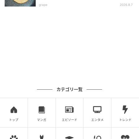
（『オレンジページ』2026年4月17日号より）
grape
2026.8.7
カテゴリ一覧
オレンジページnet
トップ
マンガ
エピソード
エンタメ
トレンド
ツレヅレハナコ