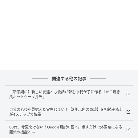
塩……少々
マヨネーズ……大さじ2
作り方
（1）じゃがいもは皮をむいて4つ割りにし、鍋に入れ
る。水をひたひたになるまで注ぎ、ふたをして中火に
かける。沸騰したら弱火にし、竹串がすっと通るくら
いまで10分ほどゆでて、湯を捨てる。ふたをして鍋を
関連する他の記事
揺すり、水分をとばして粉ふきいもにする。
【新学期に】新しい友達とも会話が弾む♪我が子に作る『たこ焼き
風ホットケーキ弁当』
自分の老後を見据えた実家じまい！【3年以内の売却】を相続実務士
が4ステップで解説
60代、今更聞けない！Google翻訳の基本。話すだけで外国語になる
魔法の機能とは