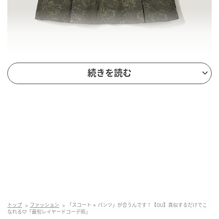
続きを読む
出典：GU
【GU】「ユーティリティスコート by rokh」
¥2,990（税込）
ジャカードの花柄と大きめのフラップポケットが特徴
のスコート。花柄でも甘さ控えめなので、大人コーデ
にも取り入れやすくモードな印象に。マンネリぎみの
トップ
ファッション
「スコート × パンツ」が合うんです！【GU】真似するだけでこ
パンツコーデにプラスワンするだけで、着こなしの鮮
なれる♡「最旬レイヤードコーデ術」