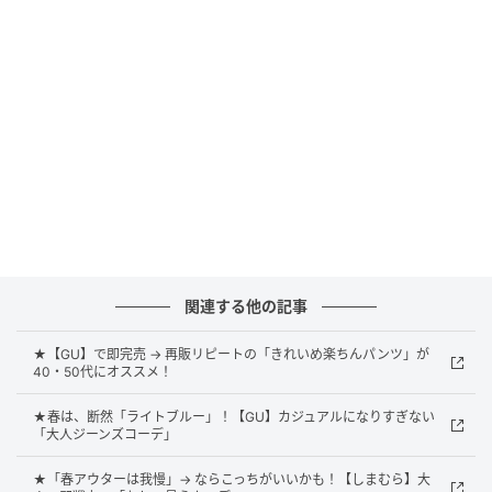
度UPを狙えます。
ブラックコーデでも地味にならない奥行きを
メイク
関連する他の記事
★【GU】で即完売 → 再販リピートの「きれいめ楽ちんパンツ」が
40・50代にオススメ！
★春は、断然「ライトブルー」！【GU】カジュアルになりすぎない
「大人ジーンズコーデ」
★「春アウターは我慢」→ ならこっちがいいかも！【しまむら】大