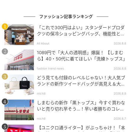
ファッション記事ランキング
「これで300円はよい」スタンダードプロダ
クツの保冷ショッピングバッグ、機能性とデ
ザインでネット大絶賛
All About
2026.8.8
1089円で「大人の透明感」爆誕！ 【しまむ
ら】40・50代に着てほしい「洗練トップス」
fashion trend news
2026.8.8
どう見ても付録のレベルじゃない！大人気ブ
ランドの新作ツイードバッグが高見え＆大容
量♡
michill
2026.8.8
しまむらの新作「黒トップス」今すぐ買わな
いと売り切れ早そう…！早い者勝ちのコレ買
いリスト
michill
2026.8.7
【ユニクロ通ライター】がぶっちゃけ！「本