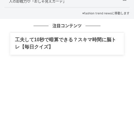
人の即戦力♡「おしゃ見えカーデ」
※fashion trend newsに移動します
注目コンテンツ
工夫して10秒で暗算できる？スキマ時間に脳ト
レ【毎日クイズ】
出典：GU
パンツにスコートを重ねるだけで、コーデにメリハリ
がプラスされています。ワンカラーでまとめても、表
情のあるジャカード素材によってのっぺり見えを回
避。シンプルなワンツーコーデも、手抜き感のない洗
練された着こなしに仕上がります。