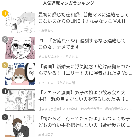
人気連載マンガランキング
※すべての商品情報・画像はGU出典です。
最初に感じた違和感…普段マメに連絡をして
※記事内の情報は執筆時のものになります。価格変更
こない夫からのLINE【され妻なつこ Vol.1】
や、販売終了の可能性もございます。最新の商品情報
され妻なつこ
は各お店・ブランドなどにご確認くださいませ。
#1 「お疲れ〜♡」遅刻するなら連絡して！
Writer：licca.M
この女、ナメてます
元記事で読む
美人な友達は何でも許される
【漫画】新婚夫に浮気疑惑！絶対証拠をつか
次の記事
んでやる！【エリート夫に浮気された話 Vol.
1】
「絶対買うって決めてた」「色違いも欲しす
エリート夫に浮気された話
ぎ」【しまむら】マニアが着こなす「高見え
【スカッと漫画】双子の娘より飲み会が大
アイテム」
事!? 親の自覚がない夫を懲らしめた話【第1
話】
【スカッと漫画】双子の娘より飲み会が大事!? 親の自覚がない夫を
の記事をもっとみる
懲らしめた話
「朝からどこ行ってたんだよ」いつまでも子
どもの習い事を把握しない夫【離婚後同居 Vo
l.1】
離婚後同居