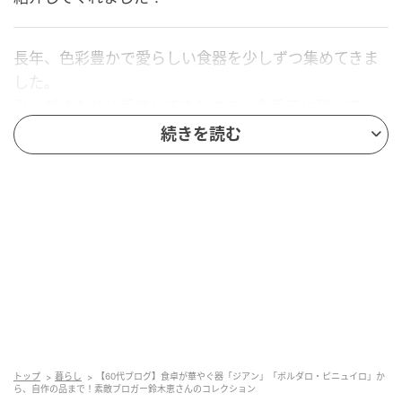
長年、色彩豊かで愛らしい食器を少しずつ集めてきま
した。
引っ越すたびに手放してきた中で、今手元に残ってい
るのは、ユニークで少しアートの香りがするもの、そ
続きを読む
して日々に元気をくれるものばかりです。 今回は、そ
んな個性豊かな食器たちをご紹介させてください。 ま
ずは、私が愛してやまないポルトガルの食器、ボルダ
ロ・ピニェイロ。
植物や野菜、動物をモチーフにした独創的なデザイン
と、どこか素朴な風合いが魅力です。
トップ
暮らし
【60代ブログ】食卓が華やぐ器「ジアン」「ボルダロ・ピニュイロ」か
ら、自作の品まで！素敵ブロガー鈴木恵さんのコレクション