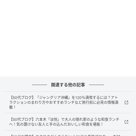
関連する他の記事
【50代ブログ】「ジャングリア沖縄」を120％満喫するには？アト
ラクションのまわり方やおすすめランチなど旅行前に必見の情報満
載！
【50代ブログ】六本木「淡悦」で大人の隠れ家のような和食ランチ
素敵なあの人Web
へ！気の置けない友人と手の込んだおいしい和食を堪能！