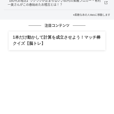
こちらは、デイジーのグリーンシリーズ。
【60代お稽古】ワクワクが止まらない♪60代の素敵ブロガー・有村
一美さんがこの春始めたお稽古とは！？
焼き菓子や手作りのデザートをのせると、その可愛ら
しさが一層引き立ちます。
※素敵なあの人Webに移動します
注目コンテンツ
1本だけ動かして計算を成立させよう！マッチ棒
クイズ【脳トレ】