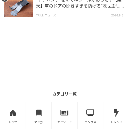
天】車のドアの開きすぎを防げる“救世主”…手
さらに、キツネやオオカミ、野ウサギなどの少しワイ
軽で「子どもの乗り降りに便利」の声も！
TRILL ニュース
2026.8.5
ルドな動物シリーズも。
ほんのりリアルでありながら、手仕事の温もりが感じ
られるところが好きなのです。
カテゴリ一覧
トップ
マンガ
エピソード
エンタメ
トレンド