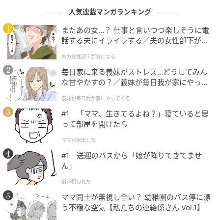
人気連載マンガランキング
またあの女…？ 仕事と言いつつ楽しそうに電
話する夫にイライラする／夫の女性部下が気
になる（1）【夫婦の危機 まんが】
夫の女性部下が気になる
毎日家に来る義妹がストレス…どうしてみん
な甘やかすの？／義妹が毎日我が家にやって
くる（1）【義父母がシンドイんです！ まん
義妹が毎日我が家にやってくる
が】
素敵なあの人Web
#1 「ママ、生きてるよね？」寝ていると思
って部屋を開けたら
ケーキドームは、このシリーズに合わせて自分でペイ
ントしたものです。
ママが家出した
#1 送迎のバスから「娘が降りてきてませ
ん」
娘が拐われた
ママ同士が無視し合い？ 幼稚園のバス停に漂
う不穏な空気【私たちの連絡係さん Vol.1】