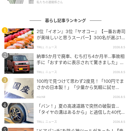
私たちの連絡係さん
暮らし記事ランキング
2位『イオン』3位『ヤオコー』【一番お寿司
が美味しいと思うスーパー】300名が選ぶ1位
に「本格的な美味しさ」「食べ応えがある」
TRILL ニュース
2026.8.5
納車5か月で廃車、むち打ち4か月半…事故相
手に「おすすめに表示されて驚きました」と
送った結末
TRILL ニュース
2026.8.5
100均で見つけて思わず2度見！「100円でま
さかの日本製！」「少量から気軽に試せ
る！」
michill
2026.8.5
「バン！」夏の高速道路で突然の破裂音…
「タイヤの溝はあるから」と過信した40代男
性の後悔
TRILL ニュース
2026.8.5
素敵なあの人Web
“ドアパンチ”を防ぐ神ツールがあった！【楽