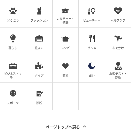
カルチャー・
どうぶつ
ファッション
ビューティー
ヘルスケア
教養
暮らし
住まい
レシピ
グルメ
おでかけ
素敵なあの人Web
そしてもうひとつ、長年集めているのがフランスの
ビジネス・マ
心理テスト・
クイズ
恋愛
占い
「ジアン」の食器。
ネー
診断
花や鳥など自然をモチーフにした、華やかで色彩豊か
な絵柄が特徴です。
数十年前、この大胆な柄に出会った瞬間、一目惚れで
スポーツ
診断
した。
ページトップへ戻る