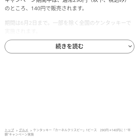
のところ、140円で販売されます。
期間は6月2日まで。一部を除く全国のケンタッキーで
実施されます。
オトナンサー編集部
続きを読む
元記事で読む
次の記事
【春のパンまつり】今日まで！駆け込みで“高
配点”を狙うなら？SNS「今年のお皿は使いや
すい」「いいサイズ感」
の記事をもっとみる
トップ
グルメ
ケンタッキー「カーネルクリスピー」1ピース 290円→140円に！“半
額”キャンペーン実施