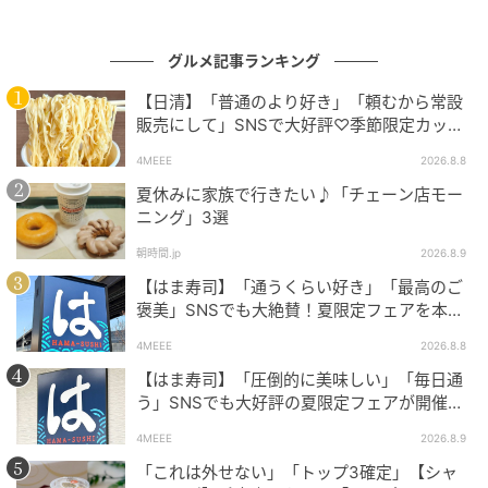
んが】
グルメ記事ランキング
【日清】「普通のより好き」「頼むから常設
販売にして」SNSで大好評♡季節限定カップ
ヌードルが発売中！
4MEEE
2026.8.8
夏休みに家族で行きたい♪「チェーン店モー
ニング」3選
朝時間.jp
2026.8.9
【はま寿司】「通うくらい好き」「最高のご
褒美」SNSでも大絶賛！夏限定フェアを本音
レビューしてみた
4MEEE
2026.8.8
【はま寿司】「圧倒的に美味しい」「毎日通
う」SNSでも大好評の夏限定フェアが開催中
だよ！
4MEEE
2026.8.9
「これは外せない」「トップ3確定」【シャ