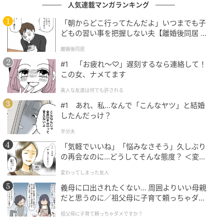
人気連載マンガランキング
「朝からどこ行ってたんだよ」いつまでも子
どもの習い事を把握しない夫【離婚後同居 Vo
l.1】
離婚後同居
#1 「お疲れ〜♡」遅刻するなら連絡して！
この女、ナメてます
美人な友達は何でも許される
#1 あれ、私…なんで「こんなヤツ」と結婚
したんだっけ？
半分夫
「気軽でいいね」「悩みなさそう」久しぶり
の再会なのに…どうしてそんな態度？ ＜変わ
ってしまった友人 1話＞【ため息がこぼれる
変わってしまった友人
日には】
義母に口出されたくない… 周囲よりいい母親
だと思うのに／祖父母に子育て頼っちゃダメ
ですか？（1）【私のママ友付き合い事情 ま
祖父母に子育て頼っちゃダメですか？