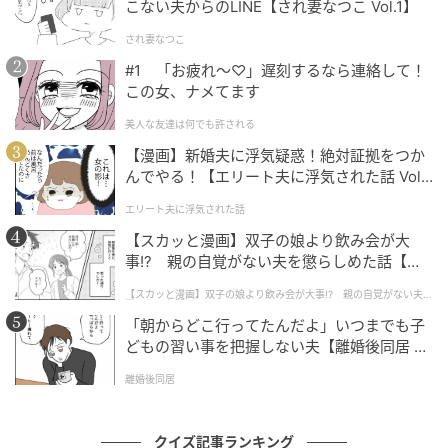
こない夫からのLINE【され妻なつこ Vol.1】
され妻なつこ
#1 「お疲れ〜♡」遅刻するなら連絡して！
この女、ナメてます
美人な友達は何でも許される
【漫画】新婚夫に浮気疑惑！絶対証拠をつか
んでやる！【エリート夫に浮気された話 Vol.
1】
エリート夫に浮気された話
【スカッと漫画】双子の娘より飲み会が大
事!? 親の自覚がない夫を懲らしめた話【第1
話】
【スカッと漫画】双子の娘より飲み会が大事!? 親の自覚がない夫を
懲らしめた話
「朝からどこ行ってたんだよ」いつまでも子
どもの習い事を把握しない夫【離婚後同居 Vo
l.1】
離婚後同居
クイズ記事ランキング