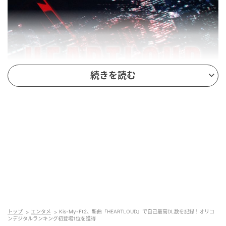
続きを読む
『HEARTLOUD』ジャケット写真
トップ
エンタメ
Kis-My-Ft2、新曲『HEARTLOUD』で自己最高DL数を記録！オリコ
本作は、TVアニメ『MAO』（NHK総合／4月4日放送
ンデジタルランキング初登場1位を獲得