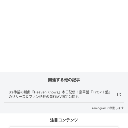
開始）のオープニングテーマ。初週ダウンロード数
は、『UNISON』（2026年2月23日付、13,436DL）を
上回る自己最高の1.6万DL（16,214DL）を記録しまし
た。
ライターコメント
CDデビュー15周年という大きな節目を迎えるアニバー
サリーイヤーに、前作の記録を大きく塗り替えての
「自己最高ダウンロード数」での1位獲得、本当におめ
関連する他の記事
でとうございます。長年第一線で活躍し続けながら
も、決して立ち止まることなく進化し続けるKis-My-
B’z待望の新曲『Heaven Knows』本日配信！豪華盤『FYOP＋盤』
Ft2の底力を改めて見せつけられました。TVアニメ
のリリース＆ファン熱狂の先行MV限定公開も
『MAO』のオープニングテーマということで、長年の
※emogramに移動します
ファンはもちろんのこと、アニメを通じて新しくキス
注目コンテンツ
マイの音楽に出会った層の心もガッチリと掴んだ結果