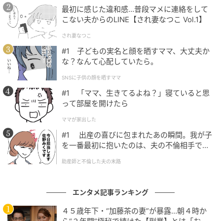
最初に感じた違和感…普段マメに連絡をして
こない夫からのLINE【され妻なつこ Vol.1】
され妻なつこ
#1 子どもの実名と顔を晒すママ、大丈夫か
な？なんて心配していたら。
SNSに子供の顔を晒すママ
#1 「ママ、生きてるよね？」寝ていると思
って部屋を開けたら
ママが家出した
#1 出産の喜びに包まれたあの瞬間。我が子
を一番最初に抱いたのは、夫の不倫相手でし
た。
助産師と不倫した夫の末路
エンタメ記事ランキング
４５歳年下・“加藤茶の妻”が暴露…朝４時か