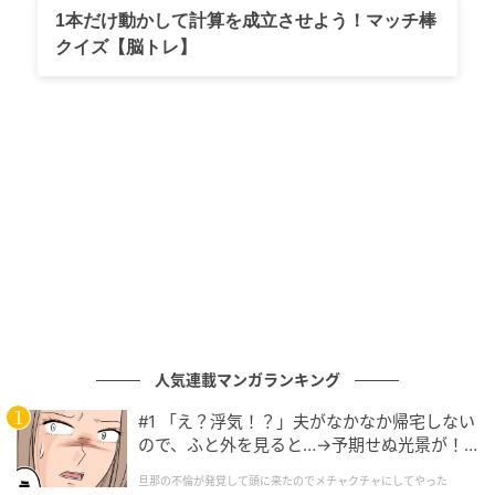
と言えそうですね。8月の15周年に向けて、ここから
1本だけ動かして計算を成立させよう！マッチ棒
さらにどんな景色を見せてくれるのか期待が高まりま
クイズ【脳トレ】
す。
元記事で読む
次の記事
キスマイ藤ヶ谷太輔プロデュース『Aimetoi』
から新作フレグランス誕生 デビュー年の「1
1」を冠した特別な香り
の記事をもっとみる
人気連載マンガランキング
#1 「え？浮気！？」夫がなかなか帰宅しない
ので、ふと外を見ると…→予期せぬ光景が！
｜旦那の不倫が発覚して頭に来たのでメチャ
旦那の不倫が発覚して頭に来たのでメチャクチャにしてやった
クチャにしてやった