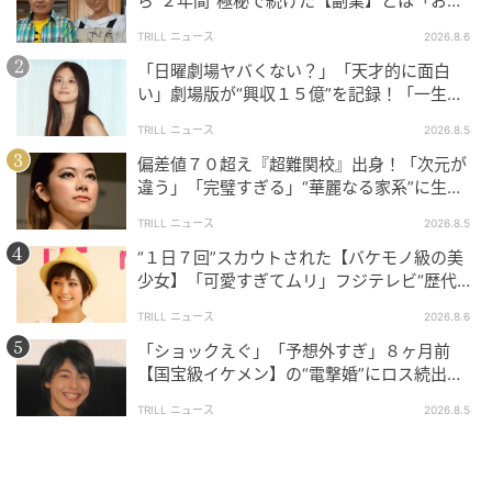
ら“２年間”極秘で続けた【副業】とは「お金
を稼ぐのって大変」
TRILL ニュース
2026.8.6
「日曜劇場ヤバくない？」「天才的に面白
い」劇場版が“興収１５億”を記録！「一生言
い続ける」放送後も続く“切望の声”
TRILL ニュース
2026.8.5
偏差値７０超え『超難関校』出身！「次元が
違う」「完璧すぎる」“華麗なる家系”に生ま
れた【規格外の逸材】
TRILL ニュース
2026.8.5
“１日７回”スカウトされた【バケモノ級の美
少女】「可愛すぎてムリ」フジテレビ“歴代N
o.1作”で輝いた『美人女優』
TRILL ニュース
2026.8.6
「ショックえぐ」「予想外すぎ」８ヶ月前
【国宝級イケメン】の“電撃婚”にロス続出！
興収“９５億超え”シリーズで輝いた逸材
TRILL ニュース
2026.8.5