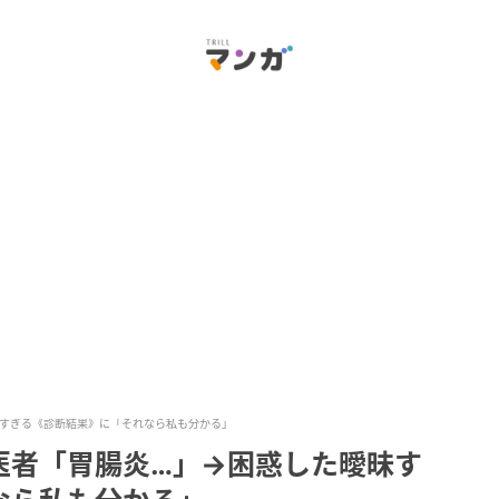
すぎる《診断結果》に「それなら私も分かる」
医者「胃腸炎…」→困惑した曖昧す