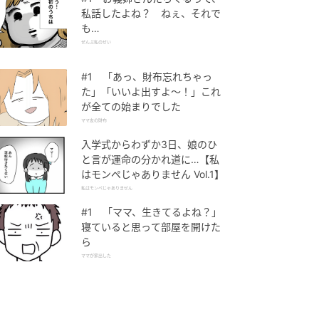
私話したよね？ ねぇ、それで
も…
ぜんぶ私のせい
#1 「あっ、財布忘れちゃっ
た」「いいよ出すよ〜！」これ
が全ての始まりでした
ママ友の財布
入学式からわずか3日、娘のひ
と言が運命の分かれ道に…【私
はモンペじゃありません Vol.1】
私はモンペじゃありません
#1 「ママ、生きてるよね？」
寝ていると思って部屋を開けた
ら
ママが家出した