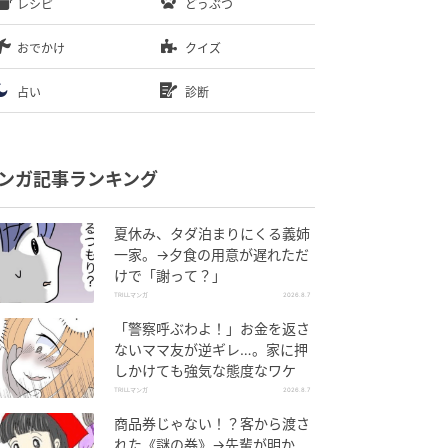
レシピ
どうぶつ
おでかけ
クイズ
占い
診断
ンガ記事ランキング
夏休み、タダ泊まりにくる義姉
一家。→夕食の用意が遅れただ
けで「謝って？」
TRILLマンガ
2026.8.7
「警察呼ぶわよ！」お金を返さ
ないママ友が逆ギレ…。家に押
しかけても強気な態度なワケ
TRILLマンガ
2026.8.7
商品券じゃない！？客から渡さ
れた《謎の券》→先輩が明か