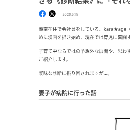
ぎる《診断結果》に「それ
2026.5.15
湘南在住で会社員をしている、kara★age
めに漫画を描き始め、現在では育児に奮闘する
子育て中ならではの予想外な展開や、思わ
ご紹介します。
曖昧な診断に振り回されますが…。
妻子が病院に行った話