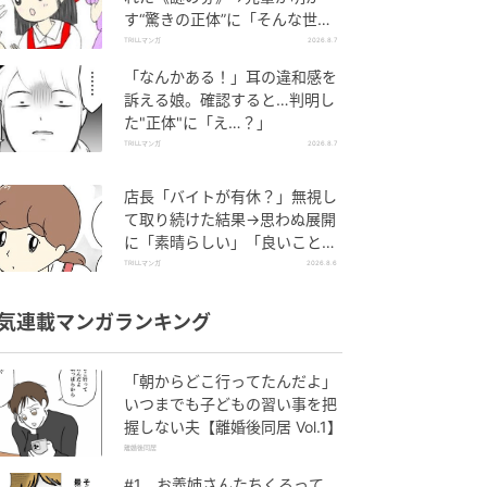
す“驚きの正体”に「そんな世代
差があるんですね」
TRILLマンガ
2026.8.7
「なんかある！」耳の違和感を
訴える娘。確認すると…判明し
た"正体"に「え…？」
TRILLマンガ
2026.8.7
店長「バイトが有休？」無視し
て取り続けた結果→思わぬ展開
に「素晴らしい」「良いことし
ましたね」
TRILLマンガ
2026.8.6
気連載マンガランキング
「朝からどこ行ってたんだよ」
いつまでも子どもの習い事を把
握しない夫【離婚後同居 Vol.1】
離婚後同居
#1 お義姉さんたちくるって、