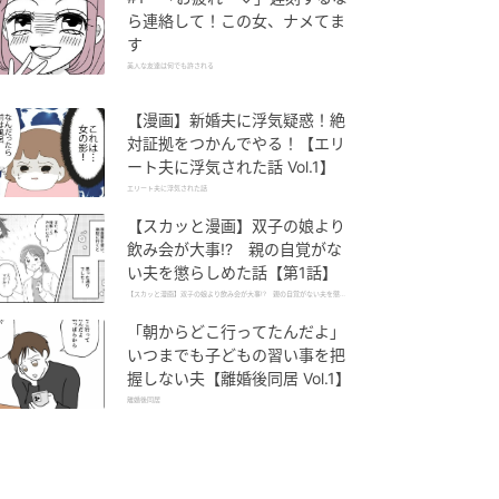
ら連絡して！この女、ナメてま
す
美人な友達は何でも許される
【漫画】新婚夫に浮気疑惑！絶
対証拠をつかんでやる！【エリ
ート夫に浮気された話 Vol.1】
エリート夫に浮気された話
【スカッと漫画】双子の娘より
飲み会が大事!? 親の自覚がな
い夫を懲らしめた話【第1話】
【スカッと漫画】双子の娘より飲み会が大事!? 親の自覚がない夫を懲ら
しめた話
「朝からどこ行ってたんだよ」
いつまでも子どもの習い事を把
握しない夫【離婚後同居 Vol.1】
離婚後同居