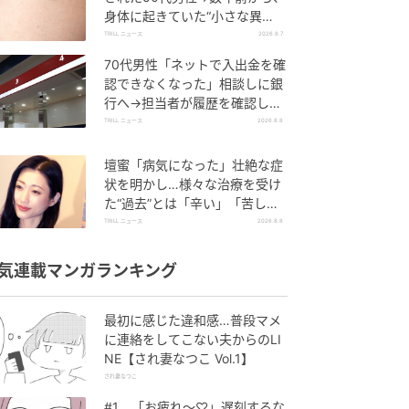
身体に起きていた“小さな異
変”に「あのとき受診していれ
TRILL ニュース
2026.8.7
ば…」
70代男性「ネットで入出金を確
認できなくなった」相談しに銀
行へ→担当者が履歴を確認した
ところ…判明した“恐ろしい事
TRILL ニュース
2026.8.8
実”
壇蜜「病気になった」壮絶な症
状を明かし…様々な治療を受け
た“過去”とは「辛い」「苦し
い」
TRILL ニュース
2026.8.8
気連載マンガランキング
最初に感じた違和感…普段マメ
に連絡をしてこない夫からのLI
NE【され妻なつこ Vol.1】
され妻なつこ
#1 「お疲れ〜♡」遅刻するな