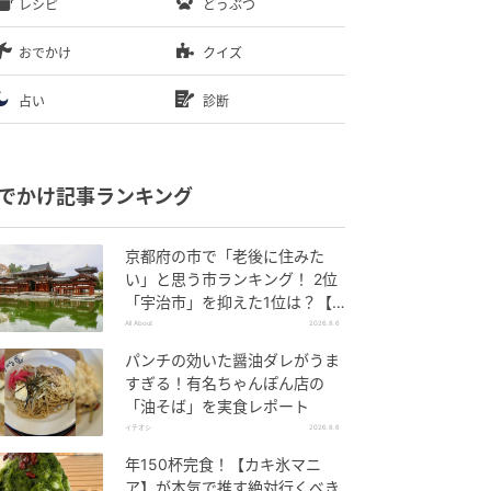
レシピ
どうぶつ
おでかけ
クイズ
占い
診断
でかけ記事ランキング
京都府の市で「老後に住みた
い」と思う市ランキング！ 2位
「宇治市」を抑えた1位は？【2
026年調査】
All About
2026.8.6
パンチの効いた醤油ダレがうま
すぎる！有名ちゃんぽん店の
「油そば」を実食レポート
イチオシ
2026.8.6
年150杯完食！【カキ氷マニ
ア】が本気で推す絶対行くべき