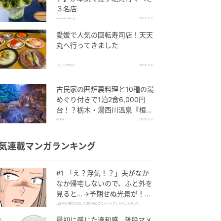
３名店
otonamuse.jp
2026.8.6
愛媛で人気の回転寿司店！天天
丸へ行ってきました
リビングWeb
2026.8.6
古民家の囲炉裏料理と10種の湯
めぐり付きで1泊2食6,000円
台！？栃木・湯西川温泉『桓武
平氏ゆかりの宿 揚羽』で叶う秘
GLAM
2026.8.6
境ステイ
気連載マンガランキング
#1 「え？浮気！？」夫がなか
なか帰宅しないので、ふと外を
見ると…→予期せぬ光景が！｜
旦那の不倫が発覚して頭に来た
旦那の不倫が発覚して頭に来たのでメチャクチャにしてやった
のでメチャクチャにしてやった
最初に感じた違和感…普段マメ