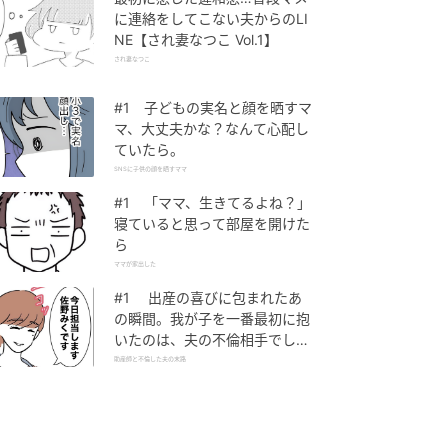
に連絡をしてこない夫からのLI
NE【され妻なつこ Vol.1】
され妻なつこ
#1 子どもの実名と顔を晒すマ
マ、大丈夫かな？なんて心配し
ていたら。
SNSに子供の顔を晒すママ
#1 「ママ、生きてるよね？」
寝ていると思って部屋を開けた
ら
ママが家出した
#1 出産の喜びに包まれたあ
の瞬間。我が子を一番最初に抱
いたのは、夫の不倫相手でし
た。
助産師と不倫した夫の末路