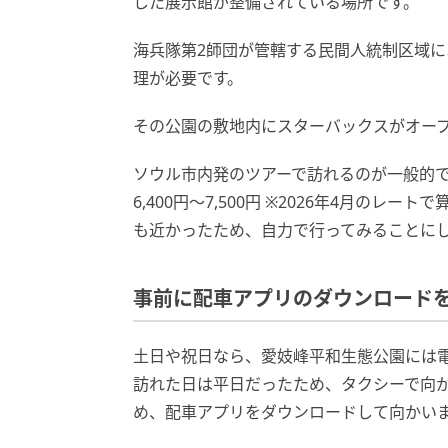
した展示館が整備されている場所です。
海兵隊第2師団が管轄する民間人統制区域
理が必要です。
その公園の敷地内にスターバックスがオープン
ソウル市内発のツアーで訪れるのが一般的で、料
6,400円〜7,500円 ※2026年4月の
も近かったため、自力で行ってみることに
事前に配車アプリのダウンロード
土日や祝日なら、愛妓峰平和生態公園には
訪れた日は平日だったため、タクシーで向
め、配車アプリをダウンロードして向かい