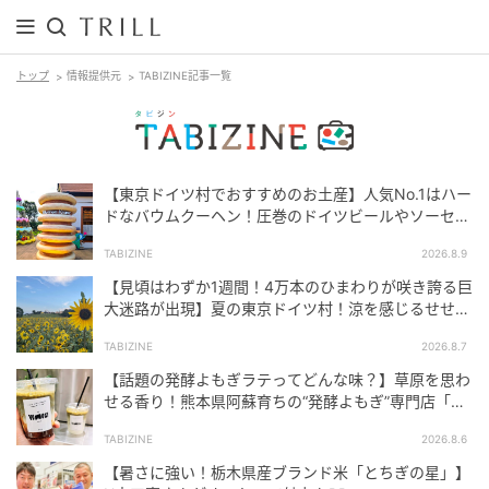
トップ
情報提供元
TABIZINE記事一覧
【東京ドイツ村でおすすめのお土産】人気No.1はハー
ドなバウムクーヘン！圧巻のドイツビールやソーセー
ジも｜千葉・袖ケ浦
TABIZINE
2026.8.9
【見頃はわずか1週間！4万本のひまわりが咲き誇る巨
大迷路が出現】夏の東京ドイツ村！涼を感じるせせら
ぎエリアも｜千葉県・袖ケ浦
TABIZINE
2026.8.7
【話題の発酵よもぎラテってどんな味？】草原を思わ
せる香り！熊本県阿蘇育ちの“発酵よもぎ”専門店「BE
TWEEN by THE YOMOGI STAND」
TABIZINE
2026.8.6
【暑さに強い！栃木県産ブランド米「とちぎの星」】