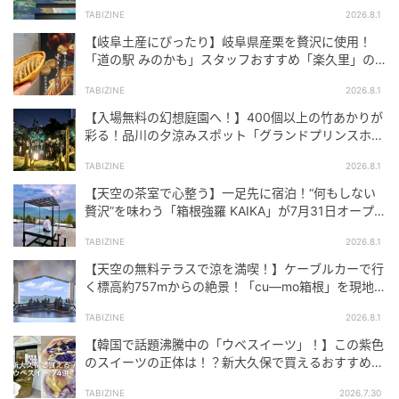
体験できる「そらクルーズ」が新登場
TABIZINE
2026.8.1
【岐阜土産にぴったり】岐阜県産栗を贅沢に使用！
「道の駅 みのかも」スタッフおすすめ「楽久里」の
栗きんとんタルト
TABIZINE
2026.8.1
【入場無料の幻想庭園へ！】400個以上の竹あかりが
彩る！品川の夕涼みスポット「グランドプリンスホテ
ル高輪」を現地レビュー
TABIZINE
2026.8.1
【天空の茶室で心整う】一足先に宿泊！“何もしない
贅沢”を味わう「箱根強羅 KAIKA」が7月31日オープ
ン
TABIZINE
2026.8.1
【天空の無料テラスで涼を満喫！】ケーブルカーで行
く標高約757mからの絶景！「cu―mo箱根」を現地
レビュー
TABIZINE
2026.8.1
【韓国で話題沸騰中の「ウベスイーツ」！】この紫色
のスイーツの正体は！？新大久保で買えるおすすめ4
選を実食レビュー
TABIZINE
2026.7.30