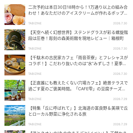
二次予約は本日30日18時から！1万通り以上の組み合
わせ！あなただけのアイスクリームが作れるポップア
ップイベント「Meet Your Häagen-Dazs」
TABIZINE
2026.7.30
【天空へ続く幻想世界】ステンドグラスが彩る螺旋階
段は圧巻！彫刻の森美術館を現地レビュー｜箱根町
TABIZINE
2026.7.30
【千駄木の古民家カフェ「雨音茶寮」とフレシャスが
コラボ！】こだわり抜いたのは“水”みずしさ！夏季限
定の冷茶と和菓子が登場
TABIZINE
2026.7.30
【正直誰にも教えたくない穴場カフェ】絶景テラスで
過ごす夏のご褒美時間。「CAFE雫」の豆腐チーズケ
ーキに癒やされる｜東京・青梅
TABIZINE
2026.7.29
【特集「丘に呼ばれて」】北海道の富良野＆美瑛で丘
とローカル野菜に浄化される旅
TABIZINE
2026.7.29