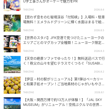
U字工事さんがオーケーで魅力をPR
TABIZINE
2026.8.6
【思わず息をのむ秘境渓谷「付知峡」】入場料・駐車
場無料！エメラルドグリーンに輝く水面はまるで絵画
のよう｜岐阜県中津川市
TABIZINE
2026.8.5
【世界のスタバ】JFK空港で見つけたニューヨークの
エリアごとのマグカップ全種類！ニューヨーク限定マ
グカップ＆タンブラー完全ガイド
TABIZINE
2026.8.3
【天空の絶景ソファでゆったり！】無料送迎バスで行
く！秩父の山々を望むテラスでくつろぐ「SUSABINO
TERRACE」を現地レビュー｜埼玉県
TABIZINE
2026.8.2
【伊豆・村の駅がリニューアル】第1弾はベーカリー
と和菓子処オープン！ご当地素材のじゃがいもやさつ
まいもを使ったパン・スイーツが新登場
TABIZINE
2026.8.1
【大阪・関西万博で約13万人が体験！】「JAL SKY
MUSEUM」がリニューアル！空飛ぶクルマの世界を