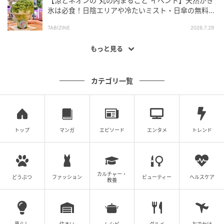
【涼とネオンの“丸の内まるごと”イベント】天然かき
氷は必食！日陰エリアや冷たいミスト・日傘の無料レ
ンタルも「MARUNOUCHI SUMMER FEST」
TABIZINE
2026.7.29
もっと見る
カテゴリ一覧
トップ
マンガ
エピソード
エンタメ
トレンド
カルチャー・
どうぶつ
ファッション
ビューティー
ヘルスケア
教養
暮らし
住まい
レシピ
グルメ
おでかけ