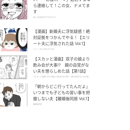
ら連絡して！この女、ナメてま
す
美人な友達は何でも許される
【漫画】新婚夫に浮気疑惑！絶
対証拠をつかんでやる！【エリ
ート夫に浮気された話 Vol.1】
エリート夫に浮気された話
【スカッと漫画】双子の娘より
飲み会が大事!? 親の自覚がな
い夫を懲らしめた話【第1話】
【スカッと漫画】双子の娘より飲み会が大事!? 親の自覚がない夫を懲ら
しめた話
「朝からどこ行ってたんだよ」
いつまでも子どもの習い事を把
握しない夫【離婚後同居 Vol.1】
離婚後同居