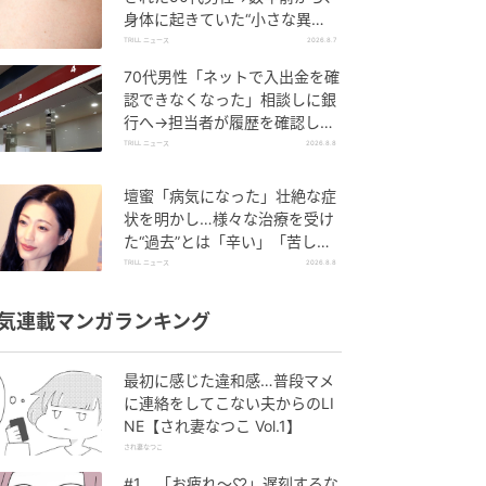
身体に起きていた“小さな異
変”に「あのとき受診していれ
TRILL ニュース
2026.8.7
ば…」
70代男性「ネットで入出金を確
認できなくなった」相談しに銀
行へ→担当者が履歴を確認した
ところ…判明した“恐ろしい事
TRILL ニュース
2026.8.8
実”
壇蜜「病気になった」壮絶な症
状を明かし…様々な治療を受け
た“過去”とは「辛い」「苦し
い」
TRILL ニュース
2026.8.8
気連載マンガランキング
最初に感じた違和感…普段マメ
に連絡をしてこない夫からのLI
NE【され妻なつこ Vol.1】
され妻なつこ
#1 「お疲れ〜♡」遅刻するな