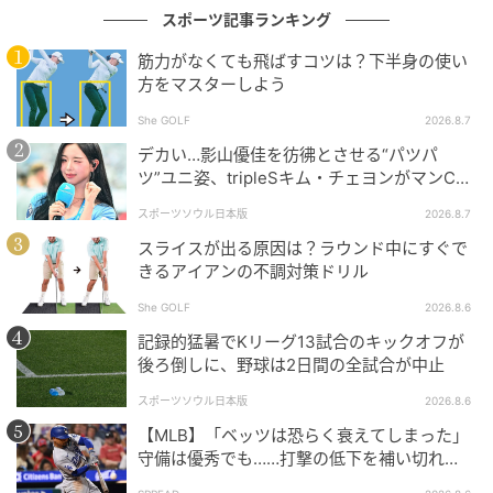
スポーツ記事ランキング
筋力がなくても飛ばすコツは？下半身の使い
方をマスターしよう
She GOLF
2026.8.7
デカい…影山優佳を彷彿とさせる“パツパ
ツ”ユニ姿、tripleSキム・チェヨンがマンC対
Kリーグ選抜に登場
スポーツソウル日本版
2026.8.7
スライスが出る原因は？ラウンド中にすぐで
きるアイアンの不調対策ドリル
She GOLF
2026.8.6
記録的猛暑でKリーグ13試合のキックオフが
後ろ倒しに、野球は2日間の全試合が中止
スポーツソウル日本版
2026.8.6
【MLB】「ベッツは恐らく衰えてしまった」
守備は優秀でも……打撃の低下を補い切れ
ず 地元メディアが議論「未来の遊撃手を探