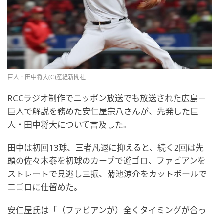
巨人・田中将大(C)産経新聞社
RCCラジオ制作でニッポン放送でも放送された広島－
巨人で解説を務めた安仁屋宗八さんが、先発した巨
人・田中将大について言及した。
田中は初回13球、三者凡退に抑えると、続く2回は先
頭の佐々木泰を初球のカーブで遊ゴロ、ファビアンを
ストレートで見逃し三振、菊池涼介をカットボールで
二ゴロに仕留めた。
安仁屋氏は「（ファビアンが）全くタイミングが合っ