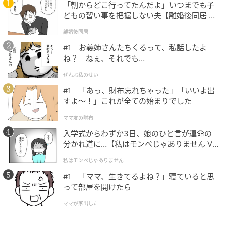
「朝からどこ行ってたんだよ」いつまでも子
どもの習い事を把握しない夫【離婚後同居 Vo
l.1】
離婚後同居
#1 お義姉さんたちくるって、私話したよ
ね？ ねぇ、それでも…
ぜんぶ私のせい
#1 「あっ、財布忘れちゃった」「いいよ出
すよ〜！」これが全ての始まりでした
ママ友の財布
入学式からわずか3日、娘のひと言が運命の
分かれ道に…【私はモンペじゃありません Vo
l.1】
私はモンペじゃありません
#1 「ママ、生きてるよね？」寝ていると思
って部屋を開けたら
ママが家出した