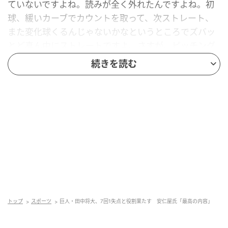
ていないですよね。読みが全く外れたんですよね。初
球、緩いカーブでカウントを取って、次ストレート、
また変化球くるんじゃないかなというところでズバッ
とど真ん中にストレートですよ。さすが、ピッチング
がうまいですよね。佐々木に対しても初球、インサイ
続きを読む
ドの緩いカーブから入ったんですよね」と評価。
田中は広島打線を4回一死までパーフェクト投球、6回
までわずか2安打無失点。7回にサード・ダルベックの
エラーで失点したが、7回・79球を投げ、3被安打、5
奪三振、1与四球、1失点、自責点は0だった。
安仁屋氏は田中の投球に「最高の内容じゃないです
か」と振り返った。
元記事で読む
トップ
スポーツ
巨人・田中将大、7回1失点と役割果たす 安仁屋氏「最高の内容」
次の記事