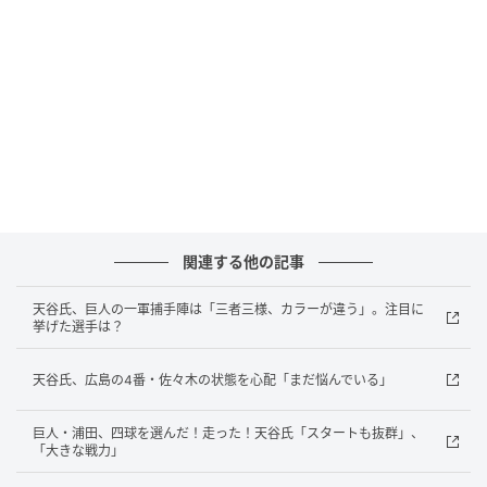
広島・ハーン、危なげなく1回無失点 安仁屋
氏「ストレートが戻った」
の記事をもっとみる
関連する他の記事
天谷氏、巨人の一軍捕手陣は「三者三様、カラーが違う」。注目に
挙げた選手は？
天谷氏、広島の4番・佐々木の状態を心配「まだ悩んでいる」
巨人・浦田、四球を選んだ！走った！天谷氏「スタートも抜群」、
「大きな戦力」