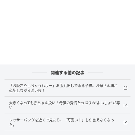
飼い主さんの肩にぎゅっとしがみついて、
景色を楽しんでいる姿がとっても微笑ましいですね。
「どこに行こうかな？」とキョロキョロしたり、
草むらの中をのぞき込んだり。
自由気ままに探検を楽しむポピーさんの姿に、
関連する他の記事
見ているこちらまで一緒に
「お腹冷やしちゃうわよー」お腹丸出しで眠る子猫。お母さん猫が
心配しながら添い寝！
ピクニックをしているような、
大きくなっても赤ちゃん扱い！母猫の愛情たっぷりの“よいしょ”が尊
い
楽しい気持ちになれるのでした。
レッサーパンダを近くで見たら、「可愛い！」しか言えなくなっ
た。