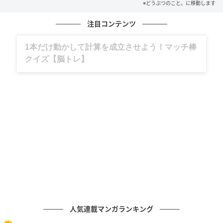
※どうぶつのこと。に移動します
注目コンテンツ
グルメ、ギャグ、子育て、旅行記……全部、読
めます。
元記事で読む
次の記事
【検証】冬毛でぽっちゃりして見える猫さん
をお風呂に入れたら、汚れと毛が落ちて痩せ
るのか？
の記事をもっとみる
人気連載マンガランキング