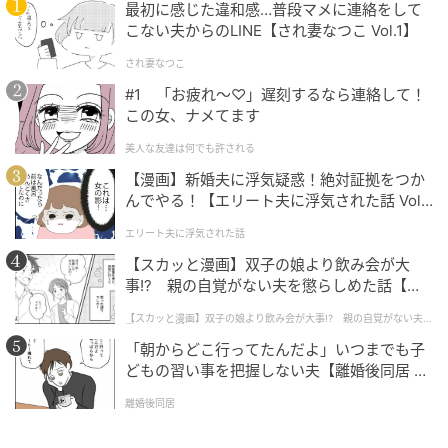
最初に感じた違和感…普段マメに連絡をして
こない夫からのLINE【され妻なつこ Vol.1】
され妻なつこ
#1 「お疲れ〜♡」遅刻するなら連絡して！
この女、ナメてます
美人な友達は何でも許される
【漫画】新婚夫に浮気疑惑！絶対証拠をつか
んでやる！【エリート夫に浮気された話 Vol.
1】
エリート夫に浮気された話
【スカッと漫画】双子の娘より飲み会が大
事!? 親の自覚がない夫を懲らしめた話【第1
話】
【スカッと漫画】双子の娘より飲み会が大事!? 親の自覚がない夫を
懲らしめた話
「朝からどこ行ってたんだよ」いつまでも子
どもの習い事を把握しない夫【離婚後同居 Vo
l.1】
離婚後同居