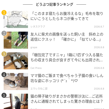
どうぶつ記事ランキング
「このまま寝たらお腹冷えるな」毛布を取り
にいこうとしたらネコが乗ってきて
レタスクラブ
2026.8.7
友人に柴犬の画像を送った飼い主 斜め上の
返信にクスッ！ 「確かに」「似ている…」
grape
2026.8.8
「梱包完了ですニャ」1箱に1匹ずつ入る猫た
ちの収まり具合が良すぎて今にも出荷されそ
う
Cat Press
2026.8.8
ママ猫のご飯まで食べちゃう子猫の食いしん
坊な姿にホッコリ (*´ｪ｀*)♡
エウレカねこ部
2026.8.8
猫の障子破りがまさかの警察沙汰に…ご近所
さんに通報されてしまった驚きの理由とは？