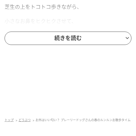
芝生の上をトコトコ歩きながら、
小さなお鼻をヒクヒクさせて、
お外の匂いを一生懸命にかいでいます。
続きを読む
ポピーさんにとって、
お外の世界は新しい発見でいっぱいのようですね。
地面を歩くのも楽しいけれど、
一番のお気に入りは飼い主さんの肩の上。
高いところから周りを見渡すと、
まるで小さな冒険家のような
トップ
どうぶつ
お外はいい匂い？ プレーリードッグさんの春のルンルンお散歩タイム
誇らしげなお顔を見せてくれます。