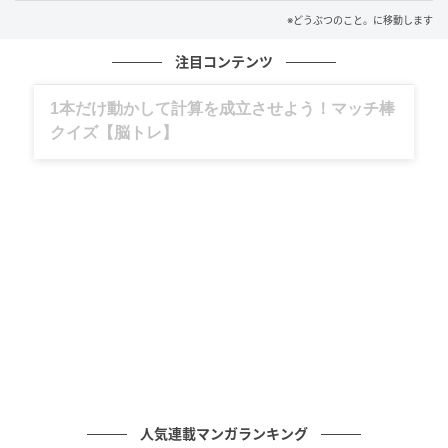
※どうぶつのこと。に移動します
注目コンテンツ
グルメ、ギャグ、子育て、旅行記……全部、読
めます。
元記事で読む
次の記事
「おいしくな〜れ」栗饅頭クッションを無心
でふみふみする猫
人気連載マンガランキング