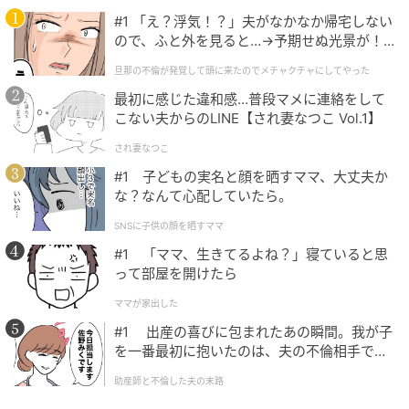
#1 「え？浮気！？」夫がなかなか帰宅しない
の記事をもっとみる
ので、ふと外を見ると…→予期せぬ光景が！
｜旦那の不倫が発覚して頭に来たのでメチャ
旦那の不倫が発覚して頭に来たのでメチャクチャにしてやった
クチャにしてやった
最初に感じた違和感…普段マメに連絡をして
こない夫からのLINE【され妻なつこ Vol.1】
され妻なつこ
#1 子どもの実名と顔を晒すママ、大丈夫か
な？なんて心配していたら。
SNSに子供の顔を晒すママ
#1 「ママ、生きてるよね？」寝ていると思
って部屋を開けたら
ママが家出した
#1 出産の喜びに包まれたあの瞬間。我が子
を一番最初に抱いたのは、夫の不倫相手でし
た。
助産師と不倫した夫の末路