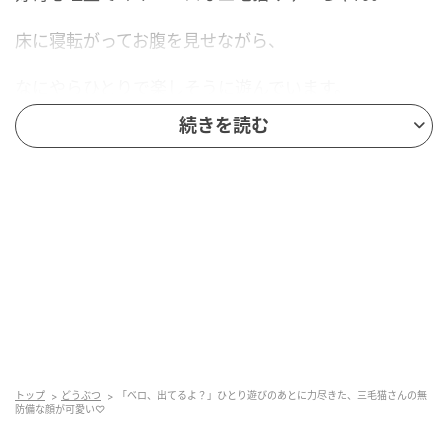
床に寝転がってお腹を見せながら、
なにやらひとりで楽しそうに遊んでいます。
続きを読む
お日様に当たりながら
見えない何かを追いかけたり、
ひとりでも大盛り上がりですね。
遊び疲れると、お気に入りの爪研ぎの上でひと休み。
そんなみゅーちゃんのお顔をよく見ると……
ピンク色の小さなベロがちょろり！
トップ
どうぶつ
「ベロ、出てるよ？」ひとり遊びのあとに力尽きた、三毛猫さんの無
防備な顔が可愛い♡
出たままになっています。