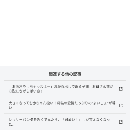
どうやら、すっかりくつろぎすぎて
「ベロをしまうこと」を忘れてしまったみたいです
ね。
飼い主さんに「ベロ渇いちゃうよ？」
と心配されても、本人はどこ吹く風。
大きく伸びをしてはまたウトウト、
関連する他の記事
伸びをしてはまたウトウト。
「お腹冷やしちゃうわよー」お腹丸出しで眠る子猫。お母さん猫が
心配しながら添い寝！
自由気ままに、のびのびと過ごすみゅーちゃん。
大きくなっても赤ちゃん扱い！母猫の愛情たっぷりの“よいしょ”が尊
見ていて飽きないその愛くるしい動きに、
い
レッサーパンダを近くで見たら、「可愛い！」しか言えなくなっ
ついつい時間が経つのを忘れて見入ってしまうのでし
た。
た。