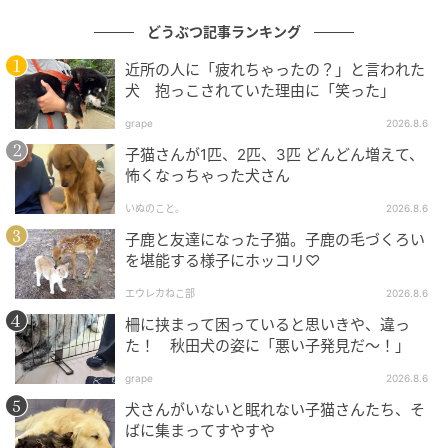
どうぶつ記事ランキング
近所の人に「疲れちゃったの？」と言われた
犬 抱っこされていた理由に「笑った」
grape
2026.8.6
子猫さんが1匹、2匹、3匹 どんどん増えて、
怖くなっちゃった犬さん
いぬのこと。
2026.8.6
子鹿と友達になった子猫。子鹿の毛づくろい
を堪能する様子にホッコリ♡
エウレカねこ部
2026.8.6
柵に挟まって困っていると思いきや、違っ
た！ 秋田犬の姿に「悪い子発見だ～！」
grape
2026.8.6
犬さんがいないと眠れない子猫さんたち、そ
ばに集まってすやすや