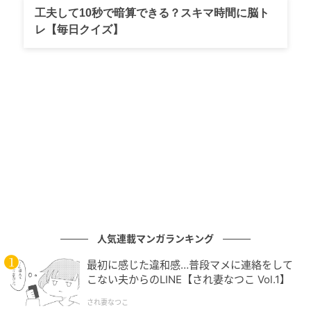
天井に届きそうな大きなガラス窓から光が差し込む
工夫して10秒で暗算できる？スキマ時間に脳ト
レ【毎日クイズ】
店内は、市電の車庫だった名残で天井が高く、開放的
な雰囲気。扉のそばの棚には、宇治の朝日焼のマグカ
ップや茶器、金網つじの茶こしなど、京都の匠による
手しごとの逸品が並びます。テーブルや窓辺をさりげ
なく彩るのは、同じ下京区にある生花店「Le
Lundi（ル・ランディ）」から毎週届く花たち。季節の
移ろいをそっと教えてくれます。
職人技が光る開化堂の茶筒
人気連載マンガランキング
最初に感じた違和感…普段マメに連絡をして
こない夫からのLINE【され妻なつこ Vol.1】
され妻なつこ