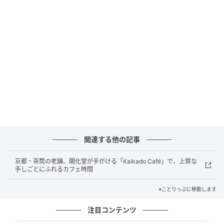
「Kaikado Café」は、市バス・七条河原町停留所から
すぐ、四季の移ろいとともに表情を変える大きなイチ
ョウの木の目の前です。京都駅からは歩いて10分ほ
ど。七条河原町の交差点を折れずにそのまま東へ進め
ば、鴨川や京都国立博物館へもアクセスできる、京都
旅に便利なロケーションです。
関連する他の記事
京都・茶筒の老舗、開化堂が手がける「Kaikado Café」で、上質な
手しごとにふれるカフェ時間
※ことりっぷに移動します
注目コンテンツ