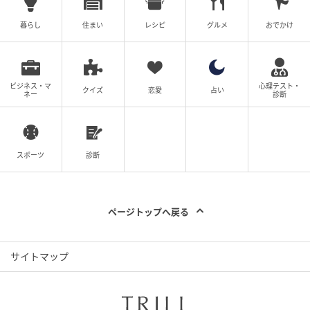
暮らし
住まい
レシピ
グルメ
おでかけ
「本日のお茶」1200円
ビジネス・マ
心理テスト・
クイズ
恋愛
占い
ネー
診断
「本日のお茶 」を注文すると、茶葉が入った開化堂の
茶筒と、急須、湯呑のセットが運ばれてきます。茶匙
で茶葉をすくって急須に入れお湯をそそぐと、お茶の
スポーツ
診断
すがすがしい香りとともに湯気がふわり。茶葉がゆっ
くりと開いていくのを待つひとときも、豊かな時間に
感じられます。
ページトップへ戻る
サイトマップ