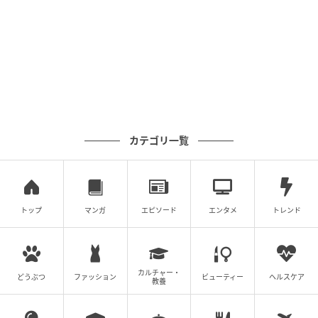
ープルやヘーゼルナッツの香ばしさの、味わいのグラ
デーションが印象的。円筒形は、開化堂の茶筒をモチ
ーフにしているそう。
「あんバタトースト」は、ベーカリーHANAKAGOのバ
ゲットタイプのパンに、中村製餡所の粒あんがたっぷ
りと。人気店の味の共演がうれしいひと品です。
カテゴリ一覧
茶筒の使いごこちの良さを体感
トップ
マンガ
エピソード
エンタメ
トレンド
カルチャー・
どうぶつ
ファッション
ビューティー
ヘルスケア
教養