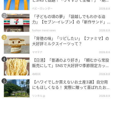
とSNSで話題！「ウマすぎて至福！」「期待
カフェの人気メニュー
以上♡」
ベビーカレンダー
2026.8.8
「子どもの頃の夢」「袋越しでもわかる迫
力」【セブン-イレブン】の「新作サンド」に
ハマりそう！
fashion trend news
2026.8.8
「背徳の味」「リピしたい」【ファミマ】の
大好評ミルクスイーツって？
ママテナ
2026.8.8
【日清】「普通のより好き」「頼むから常設
販売にして」SNSで大好評♡季節限定カップ
ヌードルが発売中！
4MEEE
2026.8.8
【ハワイでしか買えないお土産3選】自分用
にもほしくなる！ 実際に贈って喜ばれたおす
「Kaikadoチーズケーキセット」1950円〜
すめはこれ！
リンネル.jp
2026.8.8
オープン当初からの「Kaikado チーズケーキ」は、那
須高原チーズガーデン特製の、3層仕立ての ベイクド
チーズケーキ。ほのかな酸味、バニラの華やかさ、メ