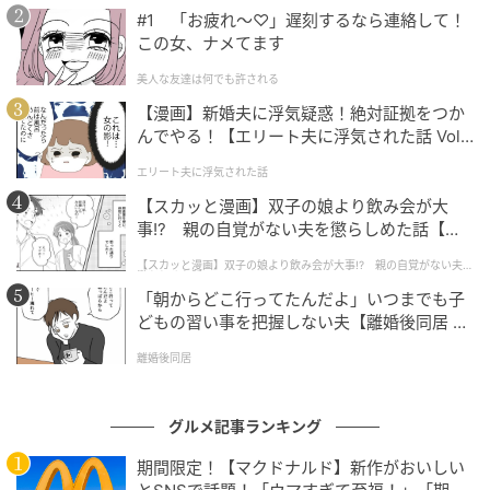
#1 「お疲れ〜♡」遅刻するなら連絡して！
この女、ナメてます
美人な友達は何でも許される
【漫画】新婚夫に浮気疑惑！絶対証拠をつか
んでやる！【エリート夫に浮気された話 Vol.
1】
エリート夫に浮気された話
茶筒（40g2万1450円～）、珈琲缶（スプーン付き・100g4万700円～）
【スカッと漫画】双子の娘より飲み会が大
ところで、開化堂とは、文明開化の鐘が鳴る1875（明
事!? 親の自覚がない夫を懲らしめた話【第1
話】
治8）年、京都で創業した茶筒の専門工房＆ショップの
【スカッと漫画】双子の娘より飲み会が大事!? 親の自覚がない夫を
懲らしめた話
こと。職人が130もの工程を重ね、丹精込めて手づく
「朝からどこ行ってたんだよ」いつまでも子
りする茶筒は、日本茶、紅茶、ハーブティーなどの茶
どもの習い事を把握しない夫【離婚後同居 Vo
葉や珈琲豆を湿気から守る気密性の高さを誇り、使い
l.1】
離婚後同居
込むほどに風合いが深まっていくのが特徴。機能性と
美しさを兼ね備え、時代を超えて愛されてきた名品で
グルメ記事ランキング
す。
期間限定！【マクドナルド】新作がおいしい