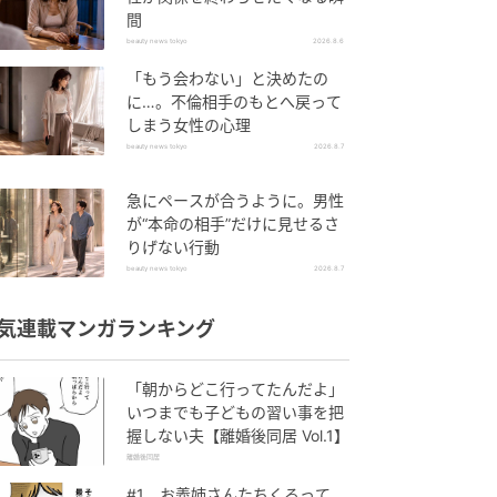
間
beauty news tokyo
2026.8.6
「もう会わない」と決めたの
に…。不倫相手のもとへ戻って
しまう女性の心理
beauty news tokyo
2026.8.7
急にペースが合うように。男性
が“本命の相手”だけに見せるさ
りげない行動
beauty news tokyo
2026.8.7
気連載マンガランキング
「朝からどこ行ってたんだよ」
いつまでも子どもの習い事を把
握しない夫【離婚後同居 Vol.1】
離婚後同居
#1 お義姉さんたちくるって、