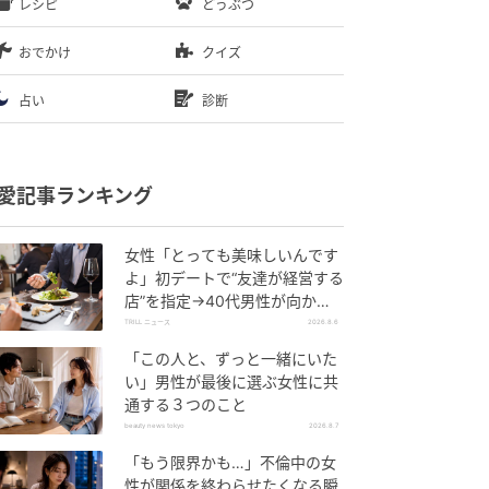
レシピ
どうぶつ
おでかけ
クイズ
占い
診断
愛記事ランキング
女性「とっても美味しいんです
よ」初デートで“友達が経営する
店”を指定→40代男性が向かう
が…待ち受けていた“悲惨な結
TRILL ニュース
2026.8.6
末”
「この人と、ずっと一緒にいた
い」男性が最後に選ぶ女性に共
通する３つのこと
beauty news tokyo
2026.8.7
「もう限界かも…」不倫中の女
性が関係を終わらせたくなる瞬