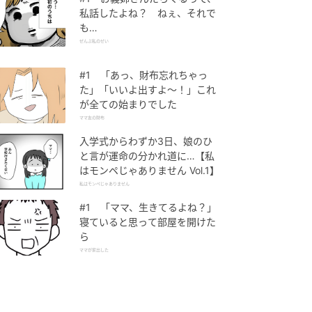
私話したよね？ ねぇ、それで
も…
ぜんぶ私のせい
#1 「あっ、財布忘れちゃっ
た」「いいよ出すよ〜！」これ
が全ての始まりでした
ママ友の財布
入学式からわずか3日、娘のひ
と言が運命の分かれ道に…【私
はモンペじゃありません Vol.1】
私はモンペじゃありません
#1 「ママ、生きてるよね？」
寝ていると思って部屋を開けた
ら
ママが家出した