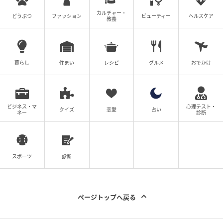
カルチャー・
どうぶつ
ファッション
ビューティー
ヘルスケア
教養
暮らし
住まい
レシピ
グルメ
おでかけ
ビジネス・マ
心理テスト・
クイズ
恋愛
占い
ネー
診断
スポーツ
診断
ページトップへ戻る