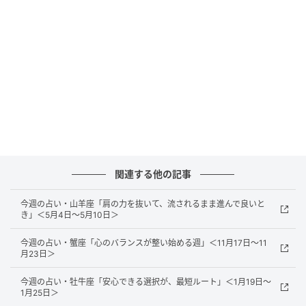
恋愛はご無沙汰していたマッチングアプリにご縁が。
気軽な気持ちでもう一度トライしてみると、案外良い
出会いがあるかもしれません。ファッションやメイク
も“明るさ”を意識して。原色のワンピースや、光を取り
込むハイライト使いが運を呼びます。
今週の獅子座の ラッキーナンバー
3
関連する他の記事
愛情を表す数字。
今週の占い・山羊座「肩の力を抜いて、流されるまま進んで良いと
き」＜5月4日～5月10日＞
あなたらしい愛の注ぎ方を。
今週の占い・蟹座「心のバランスが整い始める週」＜11月17日～11
月23日＞
今週の獅子座の ラッキーカラー
今週の占い・牡牛座「安心できる選択が、最短ルート」＜1月19日～
1月25日＞
Carrot Orange