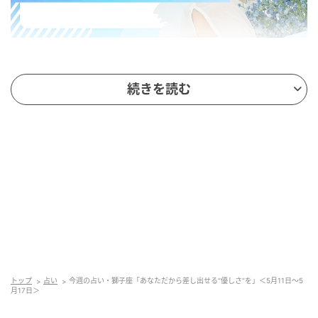
今週の獅子座の運勢
続きを読む
今週の獅子座さんは、不思議と人の気持ちの変化や揺
れ動きに敏感になれるとき。「今困っているのか
も？」と思ったら放っておけないのがあなたの魅力で
もあります。とはいえ“必死に相手に寄り添うこと”に重
きを置かなくても大丈夫。
あなたの太陽のような輝きで、相手を照らしてあげる
のもサポートの一つ。ジメジメよりカラッとした空気
を意識すると、自然と周囲も良い雰囲気になっていく
でしょう。除湿剤のようにいることで、あなた自身の
トップ
占い
今週の占い・獅子座「あなただから差し出せる“優しさ”を」＜5月11日～5
月17日＞
気持ちももっと上向きになるはず。