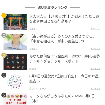
占い記事ランキング
大大大吉日【8月6日(木)】が到来！ただし運
を逃す原因となる行動も？
4MEEE
2026.8.5
【占い師が語る】多くの人を惹きつける。
「幸せを掴む人」が多い誕生日5つ
4MEEE
2026.8.6
あなたは何位？12星座別！2026年8月の運勢
ランキング＆ラッキースポット
michill
2026.8.6
8月6日の運勢第1位は山羊座！ 今日の12星
座占い
占いTVニュース
2026.8.6
マークさんが占うあなたの2026年8月6日
（木）