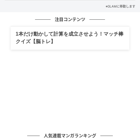
※GLAMに移動します
元気になるビタミンカラー。
注目コンテンツ
服装が難しければ、スマホの画面などに取り入れるの
もおすすめ。
1本だけ動かして計算を成立させよう！マッチ棒
クイズ【脳トレ】
AMI先生からの 一言アドバイス
北風と太陽なら、あなたは太陽。
あたたかさで周囲を動かして。
PROFILE
AMI
西洋占星術師
人気連載マンガランキング