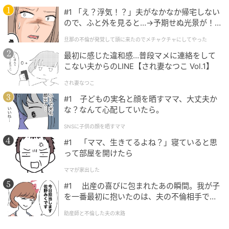
100名以上のホロスコープ鑑定実績を持ち、個人鑑定
#1 「え？浮気！？」夫がなかなか帰宅しない
のほか、Webメディアでの占い記事執筆や通信講座の
ので、ふと外を見ると…→予期せぬ光景が！
｜旦那の不倫が発覚して頭に来たのでメチャ
監修など幅広く活動中。大人女性の心の揺れや人生の
旦那の不倫が発覚して頭に来たのでメチャクチャにしてやった
クチャにしてやった
節目に寄り添い、共感できる視点で「前向きな一歩」
最初に感じた違和感…普段マメに連絡をして
を後押しする星読みを得意とする。
こない夫からのLINE【され妻なつこ Vol.1】
され妻なつこ
元記事で読む
#1 子どもの実名と顔を晒すママ、大丈夫か
な？なんて心配していたら。
次の記事
今週の占い・水瓶座「食事に気をつけると、
SNSに子供の顔を晒すママ
心の調子も整うとき」＜5月11日～5月17日＞
#1 「ママ、生きてるよね？」寝ていると思
って部屋を開けたら
ママが家出した
の記事をもっとみる
#1 出産の喜びに包まれたあの瞬間。我が子
を一番最初に抱いたのは、夫の不倫相手でし
た。
助産師と不倫した夫の末路