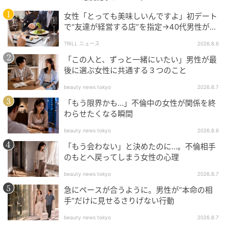
175㎝、81㎏。研修生を経て20歳でプロテスト合格
女性「とっても美味しいんですよ」初デート
し、翌13年には「日本プロゴルフ新人選手権」を制
で“友達が経営する店”を指定→40代男性が向
覇。23年からシード権を獲得。今年の「前澤杯」でツ
かうが…待ち受けていた“悲惨な結末”
TRILL ニュース
2026.8.6
アー初優勝を遂げた。
「この人と、ずっと一緒にいたい」男性が最
後に選ぶ女性に共通する３つのこと
構成＝小山俊正、岡田豪太、鈴木康介
写真＝田中宏幸
beauty news tokyo
2026.8.7
「もう限界かも…」不倫中の女性が関係を終
元記事で読む
わらせたくなる瞬間
beauty news tokyo
2026.8.6
次の記事
「もう会わない」と決めたのに…。不倫相手
フワッと高く上がって止まる球を打つ！女子
のもとへ戻ってしまう女性の心理
プロがコツを解説
beauty news tokyo
2026.8.7
急にペースが合うように。男性が“本命の相
の記事をもっとみる
手”だけに見せるさりげない行動
beauty news tokyo
2026.8.7