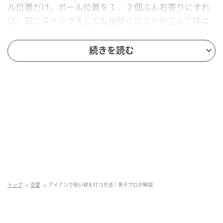
ル位置だけ。ボール位置を１、２個ぶん右寄りにすれ
ば、同じスイングをしても自然とロフトが立って球は
低くなります。とはいえ、ボール位置を変えて「普通
に」スイングするのは難しいものです。
続きを読む
大事なのはボールの存在をできるだけ意識から消して
「振る」ことに集中すること。動きは意識しにくいの
で、いつもどおりのフィニッシュを意識し、そこに向
けてしっかり振り抜くようにしています。
スイングは同じでもロフトが自然と立つ
トップ
恋愛
アイアンで低い球を打つ方法！男子プロが解説