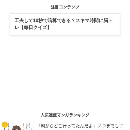
注目コンテンツ
工夫して10秒で暗算できる？スキマ時間に脳ト
レ【毎日クイズ】
ボールはないものと思いたい
インパクトの「当て方」を意識しすぎると動きが悪く
なる。ボールの意識を頭から消して「振る」ことに集
中したい
人気連載マンガランキング
いかがでしたか？ ぜひ、レッスンを参考にして練習し
「朝からどこ行ってたんだよ」いつまでも子