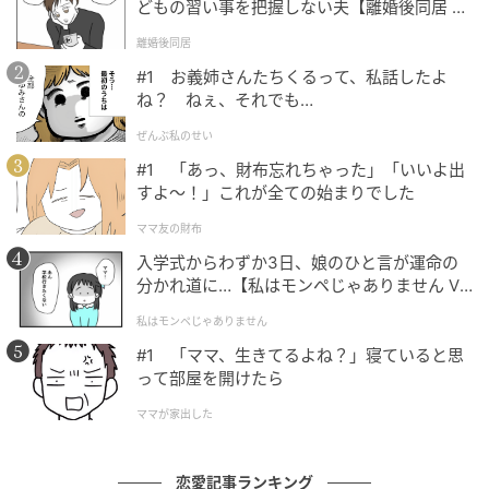
てみてください！
どもの習い事を把握しない夫【離婚後同居 Vo
l.1】
離婚後同居
#1 お義姉さんたちくるって、私話したよ
ね？ ねぇ、それでも…
ぜんぶ私のせい
#1 「あっ、財布忘れちゃった」「いいよ出
すよ〜！」これが全ての始まりでした
ママ友の財布
入学式からわずか3日、娘のひと言が運命の
分かれ道に…【私はモンペじゃありません Vo
l.1】
私はモンペじゃありません
#1 「ママ、生きてるよね？」寝ていると思
って部屋を開けたら
ワッグルONLINE
ママが家出した
小西たかのり
●こにし・たかのり／1992年生まれ、東京都出身。
恋愛記事ランキング