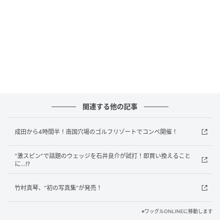
ワッグルONLINE
関連する他の記事
ボール位置を右寄りにすれば、普段と同じように振っ
てもインパクトポイントが右になってロフトが立ち、
成田から4時間半！南国穴場のゴルフリゾートでコンペ開催！
打球が自然と低くなる
“激スピン”で話題のウェッジを石井良介が試打！即買い換えること
に…!?
インパクトの意識を消したい
竹村真琴、“初の写真集”が発売！
※ワッグルONLINEに移動します