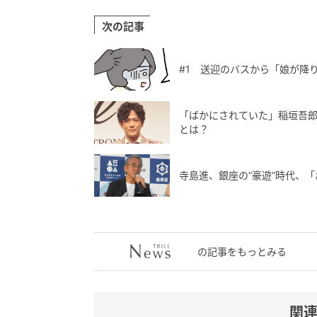
次の記事
#1 送迎のバスから「娘が降
「ばかにされていた」稲垣吾郎
とは？
寺島進、銀座の“豪遊”時代、
の記事をもっとみる
関