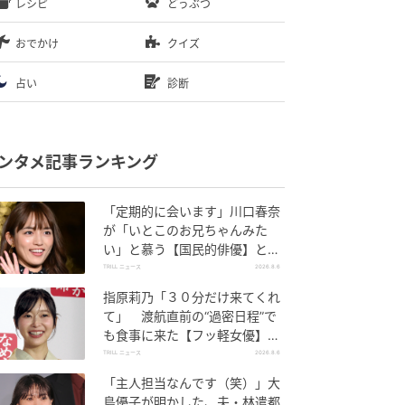
レシピ
どうぶつ
おでかけ
クイズ
占い
診断
ンタメ記事ランキング
「定期的に会います」川口春奈
が「いとこのお兄ちゃんみた
い」と慕う【国民的俳優】と
は？
TRILL ニュース
2026.8.6
指原莉乃「３０分だけ来てくれ
て」 渡航直前の“過密日程”で
も食事に来た【フッ軽女優】と
は？
TRILL ニュース
2026.8.6
「主人担当なんです（笑）」大
島優子が明かした、夫・林遣都