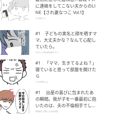
に連絡をしてこない夫からのLI
NE【され妻なつこ Vol.1】
され妻なつこ
#1 子どもの実名と顔を晒すマ
マ、大丈夫かな？なんて心配し
ていたら。
SNSに子供の顔を晒すママ
#1 「ママ、生きてるよね？」
寝ていると思って部屋を開けた
ら
ママが家出した
#1 出産の喜びに包まれたあ
の瞬間。我が子を一番最初に抱
いたのは、夫の不倫相手でし
た。
助産師と不倫した夫の末路