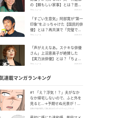
の【頼もしい家事】とは？思い
やりあふれる工夫も
TRILL ニュース
2026.8.6
「すごい生意気」阿部寛が“第一
印象”をぶっちゃけた【国民的俳
優】とは？再共演で「完璧で
す」と絶賛
TRILL ニュース
2026.8.6
「声がええなあ。ステキな俳優
さん」上沼恵美子が絶賛した
【実力派俳優】とは？「ちょっ
と古い男前やねん」
TRILL ニュース
2026.8.6
気連載マンガランキング
#1 「え？浮気！？」夫がなか
なか帰宅しないので、ふと外を
見ると…→予期せぬ光景が！｜
旦那の不倫が発覚して頭に来た
旦那の不倫が発覚して頭に来たのでメチャクチャにしてやった
のでメチャクチャにしてやった
最初に感じた違和感…普段マメ