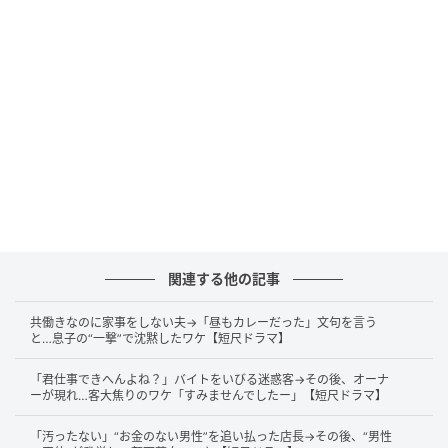
@short.drama1
場面は飲食店のキッチン。森が声高らかに宣言しま
関連する他の記事
す。
共働きなのに家事をしない夫→「昼もカレーだった」文句を言う
「特製の富士盛りラーメン！」
と…息子の“一撃”で沈黙したワケ【短尺ドラマ】
すかさず別の店員が飛んできます。
「君仕事できへんよね？」バイトをいびる迷惑客→その後、オーナ
ーが現れ…客大焦りのワケ「すみませんでしたー」【短尺ドラマ】
「ちょっちょっちょい！何勝手に特盛りメニュー作っ
「汚ったない」“お金のない男性”を追い払った店長→その後、“男性