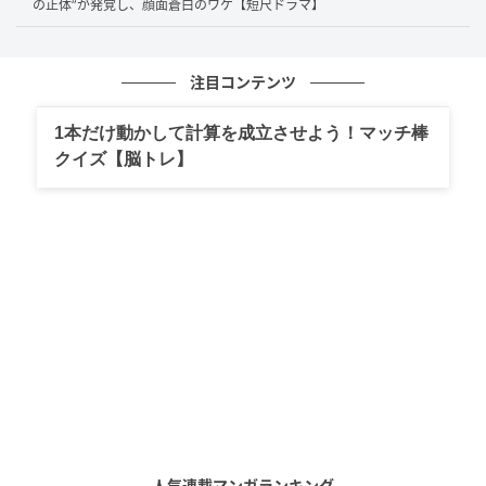
てんねん。材料費も高騰してんねん。ちょっとは経営
の正体”が発覚し、顔面蒼白のワケ【短尺ドラマ】
のことも考えてくれんと」
注目コンテンツ
カウンター席でその様子を見ていた男性客が言いま
す。
1本だけ動かして計算を成立させよう！マッチ棒
クイズ【脳トレ】
「社長さん、自ら忙しそうやね」
すると隣の女性客が訂正します。
人気連載マンガランキング