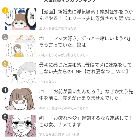
【漫画】新婚夫に浮気疑惑！絶対証拠をつか
んでやる！【エリート夫に浮気された話 Vol.
1】
エリート夫に浮気された話
#1 「ママ大好き。ずっと一緒にいようね」
そう言っていた、娘は
お宅のお子さんが万引きをしました
最初に感じた違和感…普段マメに連絡をして
こない夫からのLINE【され妻なつこ Vol.1】
され妻なつこ
#1 「お前が書いたんだろ？」なぜか笑う先
生を前に、震えが止まりませんでした。
あの日、私はいじめの犯人にされた
#1 「お疲れ〜♡」遅刻するなら連絡して！
この女、ナメてます
美人な友達は何でも許される