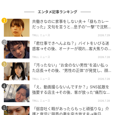
@short.drama1
エンタメ記事ランキング
「ちゃうねん、ちゃうねん。あれタイミーやねん。社
共働きなのに家事をしない夫→「昼もカレー
長みたいなタイミーやねん」
だった」文句を言うと…息子の“一撃”で沈黙
したワケ【短尺ドラマ】
TRILL ニュース
2026.7.29
店員は厨房に向かって声をかけます。
「君仕事できへんよね？」バイトをいびる迷
惑客→その後、オーナーが現れ…客大焦りの
「山本ー！もう洗いもんいいから休憩いこかー！」
ワケ「すみませんでしたー」【短尺ドラマ】
TRILL ニュース
2026.7.28
「えっ、タイミーって派遣バイトってこと？」
「汚ったない」“お金のない男性”を追い払っ
た店長→その後、“男性の正体”が発覚し、顔
「うん」
面蒼白のワケ【短尺ドラマ】
TRILL ニュース
2026.7.28
男性客と女性客が顔を見合わせているところへ、新し
「え、動画撮らないんですか？」SNS拡散を
強要する店主→その後、客が放った“痛烈な一
いスタッフが入ってきます。
言”に店主あ然のワケ【短尺ドラマ】
TRILL ニュース
2026.7.28
「おはようございます」
「弱音吐く暇があったらもっと頑張りな」介
護と育児に限界の妻を突き放す夫→後日、妻