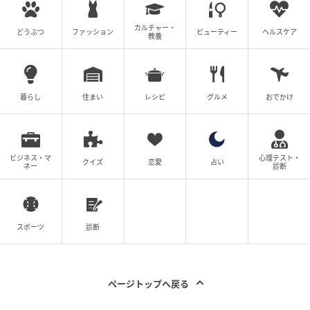
カルチャー・
どうぶつ
ファッション
ビューティー
ヘルスケア
教養
暮らし
住まい
レシピ
グルメ
おでかけ
ビジネス・マ
心理テスト・
クイズ
恋愛
占い
ネー
診断
@short.drama1
スポーツ
診断
「オースオスオス！無理言って入れてくれてありがと
うな」
「あっ、全然大丈夫です」
ページトップへ戻る