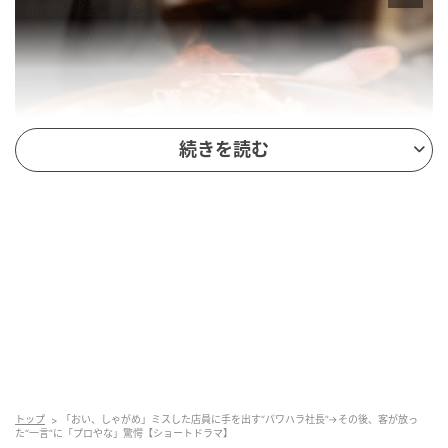
続きを読む
トップ
「おい、しゃがめ」ミスした店員に手を出す“パワハラ社長”→その後、客が放っ
た“一言”に「プロやな」驚愕【ショートドラマ】