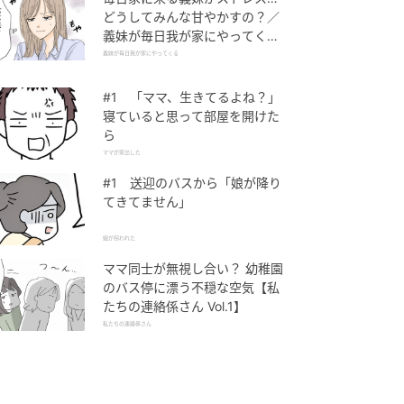
どうしてみんな甘やかすの？／
義妹が毎日我が家にやってくる
（1）【義父母がシンドイんで
義妹が毎日我が家にやってくる
す！ まんが】
#1 「ママ、生きてるよね？」
寝ていると思って部屋を開けた
ら
ママが家出した
#1 送迎のバスから「娘が降り
てきてません」
娘が拐われた
ママ同士が無視し合い？ 幼稚園
のバス停に漂う不穏な空気【私
たちの連絡係さん Vol.1】
私たちの連絡係さん