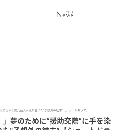
染める４１歳元芸人→辿り着いた“予想外の結末”【ショートドラマ】
」夢のために“援助交際”に手を染