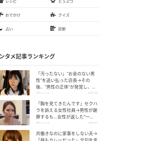
レシピ
どうぶつ
おでかけ
クイズ
占い
診断
ンタメ記事ランキング
「汚ったない」“お金のない男
性”を追い払った店長→その
後、“男性の正体”が発覚し、顔
面蒼白のワケ【短尺ドラマ】
TRILL ニュース
2026.7.28
「胸を見てきたんです」セクハ
ラを訴える女性社員→男性が謝
罪するも…女性が返した“一
言”に言葉を失う【短尺ドラマ】
TRILL ニュース
2026.7.21
共働きなのに家事をしない夫→
「昼もカレーだった」文句を言