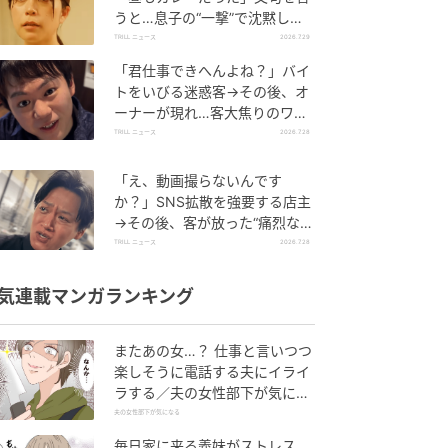
うと…息子の“一撃”で沈黙した
ワケ【短尺ドラマ】
TRILL ニュース
2026.7.29
「君仕事できへんよね？」バイ
トをいびる迷惑客→その後、オ
ーナーが現れ…客大焦りのワケ
「すみませんでしたー」【短尺
TRILL ニュース
2026.7.28
ドラマ】
「え、動画撮らないんです
か？」SNS拡散を強要する店主
→その後、客が放った“痛烈な一
言”に店主あ然のワケ【短尺ドラ
TRILL ニュース
2026.7.28
マ】
気連載マンガランキング
またあの女…？ 仕事と言いつつ
楽しそうに電話する夫にイライ
ラする／夫の女性部下が気にな
る（1）【夫婦の危機 まんが】
夫の女性部下が気になる
毎日家に来る義妹がストレス…